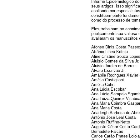
Informe Epidemiológico do
seus artigos. Isso signifi
analisado por especialista
constituem parte fundame
como do processo de tomad
Eles trabalham no anonimato
publicamente sua valiosa c
avaliaram os manuscritos
Afonso Dinis Costa Passo
Afrânio Lineu Kritski
Aline Cristine Souza Lope
Aluisio Gomes da Silva Jr.
Aluisio Jardim de Barros
Álvaro Escrivão Jr.
Amábile Rodrigues Xavier
Amélia Castiglioni
Amélia Cohn
Ana Lúcia Escobar
Ana Lúcia Sampaio Sgamba
Ana Luiza Queiroz Villabo
Ana Maria Coimbra Gaspa
Ana Maria Costa
Anadergh Barbosa de Abre
Antônio José Leal Costa
Antonio Ruffino-Netto
Augusto César Costa Car
Bernadete Falcão
Carlos Catão Prates Loiola