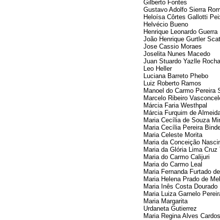
Gilberto Fontes
Gustavo Adolfo Sierra Ro
Heloísa Côrtes Gallotti Pei
Helvécio Bueno
Henrique Leonardo Guerra
João Henrique Gurtler Sca
Jose Cassio Moraes
Joselita Nunes Macedo
Juan Stuardo Yazlle Roch
Leo Heller
Luciana Barreto Phebo
Luiz Roberto Ramos
Manoel do Carmo Pereira 
Marcelo Ribeiro Vasconcel
Márcia Faria Westhpal
Márcia Furquim de Almeid
Maria Cecília de Souza M
Maria Cecília Pereira Bind
Maria Celeste Morita
Maria da Conceição Nasci
Maria da Glória Lima Cruz 
Maria do Carmo Calijuri
Maria do Carmo Leal
Maria Fernanda Furtado de
Maria Helena Prado de Mel
Maria Inês Costa Dourado
Maria Luiza Garnelo Pereir
Maria Margarita
Urdaneta Gutierrez
Maria Regina Alves Cardo