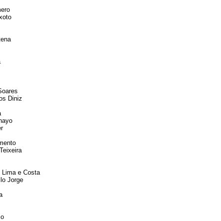
mero
xoto
tena
a
Soares
os Diniz
a
inayo
er
mento
Teixeira
 Lima e Costa
lo Jorge
a
so