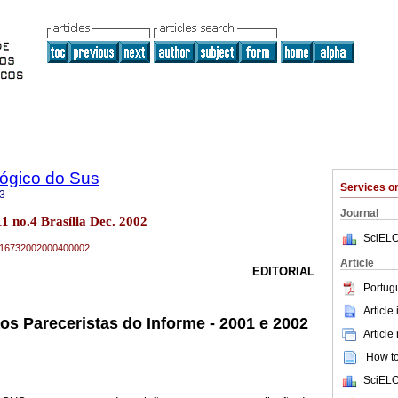
lógico do Sus
Services 
3
Journal
11 no.4 Brasília Dec. 2002
SciELO
04-16732002000400002
Article
EDITORIAL
Portug
Article
s Pareceristas do Informe - 2001 e 2002
Article
How to 
SciELO