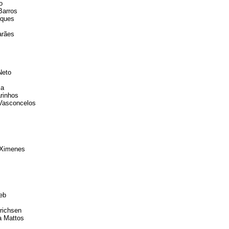
o
Barros
rques
arães
Neto
za
arinhos
Vasconcelos
 Ximenes
eb
richsen
ra Mattos