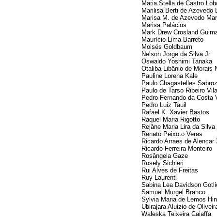
Maria Stella de Castro Lob
Marilisa Berti de Azevedo 
Marisa M. de Azevedo Ma
Marisa Palácios
Mark Drew Crosland Guim
Maurício Lima Barreto
Moisés Goldbaum
Nelson Jorge da Silva Jr
Oswaldo Yoshimi Tanaka
Otaliba Libânio de Morais 
Pauline Lorena Kale
Paulo Chagastelles Sabro
Paulo de Tarso Ribeiro Vil
Pedro Fernando da Costa 
Pedro Luiz Tauil
Rafael K. Xavier Bastos
Raquel Maria Rigotto
Rejâne Maria Lira da Silva
Renato Peixoto Veras
Ricardo Arraes de Alencar
Ricardo Ferreira Monteiro
Rosângela Gaze
Rosely Sichieri
Rui Alves de Freitas
Ruy Laurenti
Sabina Lea Davidson Gotli
Samuel Murgel Branco
Sylvia Maria de Lemos Hin
Ubirajara Aluizio de Olivei
Waleska Teixeira Caiaffa