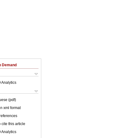
on Demand
 Analytics
uese (pdf)
 in xml format
 references
cite this article
 Analytics