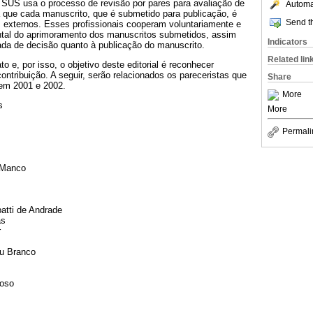
 SUS usa o processo de revisão por pares para avaliação de
Automat
ca que cada manuscrito, que é submetido para publicação, é
Send th
s externos. Esses profissionais cooperam voluntariamente e
ntal do aprimoramento dos manuscritos submetidos, assim
Indicators
a de decisão quanto à publicação do manuscrito.
Related lin
 e, por isso, o objetivo deste editorial é reconhecer
ontribuição. A seguir, serão relacionados os pareceristas que
Share
 em 2001 e 2002.
More
s
More
s
Permali
 Manco
tti de Andrade
as
r
u Branco
doso