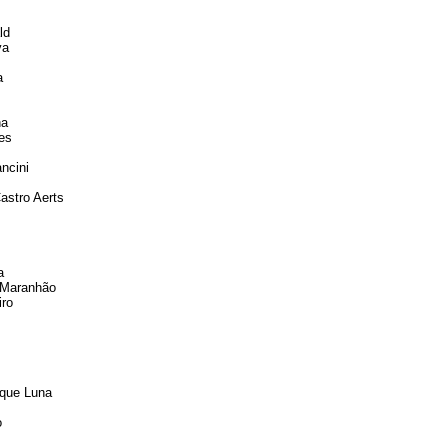
ld
va
a
ha
es
ncini
astro Aerts
a
 Maranhão
iro
rque Luna
o