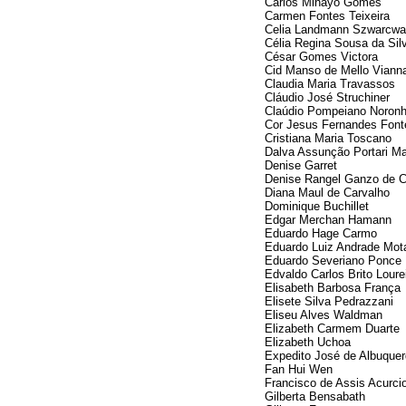
Carlos Minayo Gomes
Carmen Fontes Teixeira
Celia Landmann Szwarcwa
Célia Regina Sousa da Sil
César Gomes Victora
Cid Manso de Mello Viann
Claudia Maria Travassos
Cláudio José Struchiner
Claúdio Pompeiano Noron
Cor Jesus Fernandes Font
Cristiana Maria Toscano
Dalva Assunção Portari Ma
Denise Garret
Denise Rangel Ganzo de C
Diana Maul de Carvalho
Dominique Buchillet
Edgar Merchan Hamann
Eduardo Hage Carmo
Eduardo Luiz Andrade Mot
Eduardo Severiano Ponce
Edvaldo Carlos Brito Loure
Elisabeth Barbosa França
Elisete Silva Pedrazzani
Eliseu Alves Waldman
Elizabeth Carmem Duarte
Elizabeth Uchoa
Expedito José de Albuque
Fan Hui Wen
Francisco de Assis Acurci
Gilberta Bensabath