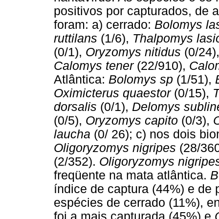
positivos por capturados, de
foram: a) cerrado:
Bolomys la
ruttilans
(1/6),
Thalpomys lasi
(0/1),
Oryzomys nitidus
(0/24)
Calomys tener
(22/910),
Calo
Atlântica:
Bolomys sp
(1/51),
Oximicterus quaestor
(0/15),
T
dorsalis
(0/1),
Delomys subli
(0/5),
Oryzomys capito
(0/3),
laucha
(0/ 26); c) nos dois b
Oligoryzomys nigripes
(28/36
(2/352).
Oligoryzomys nigripe
freqüente na mata atlântica.
B
índice de captura (44%) e de 
espécies de cerrado (11%), e
foi a mais capturada (45%) e