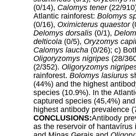
(0/14),
Calomys tener
(22/910
Atlantic rainforest:
Bolomys s
(0/16),
Oximicterus quaestor
(
Delomys dorsalis
(0/1),
Delom
delticola
(0/5),
Oryzomys capi
Calomys laucha
(0/26); c) Bo
Oligoryzomys nigripes
(28/36
(2/352).
Oligoryzomys nigripe
rainforest.
Bolomys lasiurus
s
(44%) and the highest antibo
species (10.9%). In the Atlanti
captured species (45,4%) an
highest antibody prevalence (
CONCLUSIONS:
Antibody pre
as the reservoir of hantavírus
and Minas Gerais and
Oligor