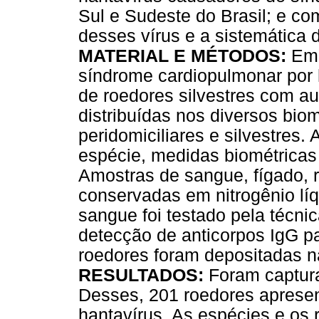
Sul e Sudeste do Brasil; e c
desses vírus e a sistemática d
MATERIAL E MÉTODOS:
Em 
síndrome cardiopulmonar por 
de roedores silvestres com au
distribuídas nos diversos bio
peridomiciliares e silvestres.
espécie, medidas biométricas
Amostras de sangue, fígado, 
conservadas em nitrogênio líq
sangue foi testado pela técn
detecção de anticorpos IgG p
roedores foram depositadas na
RESULTADOS:
Foram captura
Desses, 201 roedores apresen
hantavírus. As espécies e os