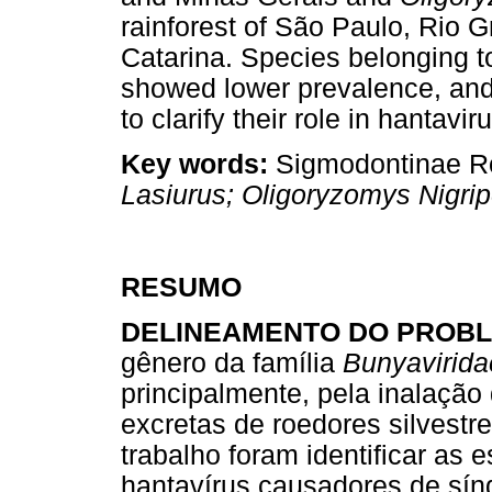
rainforest of São Paulo, Rio 
Catarina. Species belonging 
showed lower prevalence, an
to clarify their role in hantavi
Key words:
Sigmodontinae Rod
Lasiurus; Oligoryzomys Nigri
RESUMO
DELINEAMENTO DO PROB
gênero da família
Bunyavirid
principalmente, pela inalação
excretas de roedores silvestre
trabalho foram identificar as 
hantavírus causadores de sín