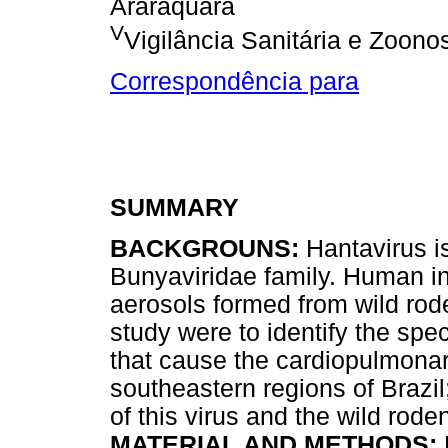
Araraquara
V
Vigilância Sanitária e Zoono
Correspondência para
SUMMARY
BACKGROUNS:
Hantavirus i
Bunyaviridae family. Human in
aerosols formed from wild rode
study were to identify the spec
that cause the cardiopulmona
southeastern regions of Brazi
of this virus and the wild rode
MATERIAL AND METHODS: