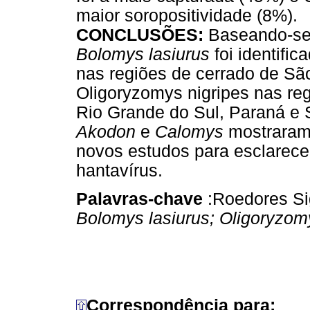
maior soropositividade (8%).
CONCLUSÕES:
Baseando-se 
Bolomys lasiurus
foi identifi
nas regiões de cerrado de Sã
Oligoryzomys nigripes nas reg
Rio Grande do Sul, Paraná e 
Akodon
e
Calomys
mostraram
novos estudos para esclarece
hantavírus.
Palavras-chave
:Roedores Si
Bolomys lasiurus; Oligoryzom
Correspondência para: