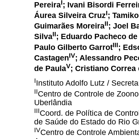
I
Pereira
; Ivani Bisordi Ferrei
I
Áurea Silveira Cruz
; Tamiko
II
Guimarães Moreira
; Joel B
II
Silva
; Eduardo Pacheco de
III
Paulo Gilberto Garrot
; Eds
IV
Castagen
; Alessandro Pe
V
de Paula
; Cristiano Corre
I
Instituto Adolfo Lutz / Secre
II
Centro de Controle de Zoonos
Uberlândia
III
Coord. de Política de Contro
de Saúde do Estado do Rio G
IV
Centro de Controle Ambiental