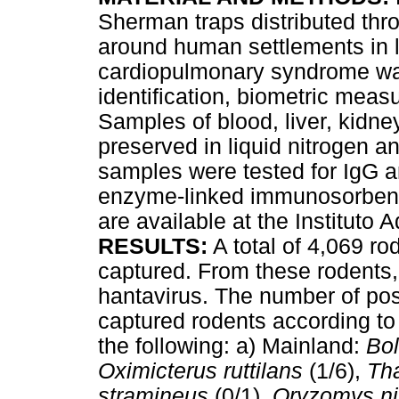
Sherman traps distributed thr
around human settlements in l
cardiopulmonary syndrome was
identification, biometric meas
Samples of blood, liver, kidne
preserved in liquid nitrogen an
samples were tested for IgG a
enzyme-linked immunosorbent
are available at the Instituto A
RESULTS:
A total of 4,069 ro
captured. From these rodents,
hantavirus. The number of po
captured rodents according to
the following: a) Mainland:
Bol
Oximicterus ruttilans
(1/6),
Th
stramineus
(0/1),
Oryzomys ni