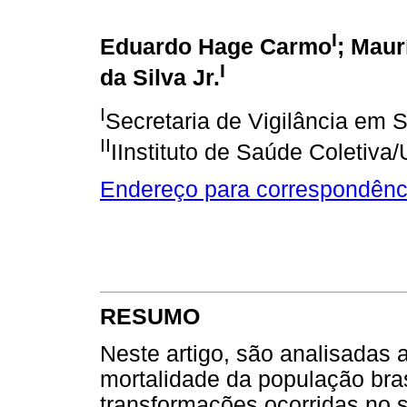
I
Eduardo Hage Carmo
; Maur
I
da Silva Jr.
I
Secretaria de Vigilância em 
II
IInstituto de Saúde Coletiva
Endereço para correspondênc
RESUMO
Neste artigo, são analisadas
mortalidade da população bras
transformações ocorridas no 