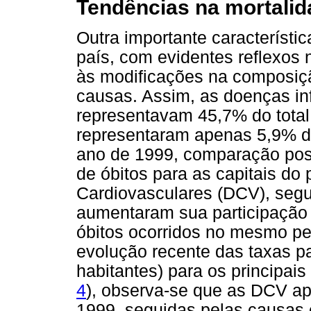
Tendências na mortalid
Outra importante característi
país, com evidentes reflexos n
às modificações na composiçã
causas. Assim, as doenças inf
representavam 45,7% do total
representaram apenas 5,9% do
ano de 1999, comparação possí
de óbitos para as capitais do
Cardiovasculares (DCV), segu
aumentaram sua participação 
óbitos ocorridos no mesmo pe
evolução recente das taxas p
habitantes) para os principais
4
), observa-se que as DCV a
1999, seguidas pelas causas 