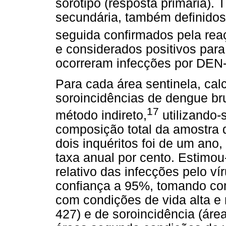
sorotipo (resposta primária). T
secundária, também definidos
seguida confirmados pela rea
e considerados positivos para
ocorreram infecções por DEN
Para cada área sentinela, cal
soroincidências de dengue br
17
método indireto,
utilizando-
composição total da amostra d
dois inquéritos foi de um ano,
taxa anual por cento. Estimou
relativo das infecções pelo ví
confiança a 95%, tomando com
com condições de vida alta e 
427) e de soroincidência (áre