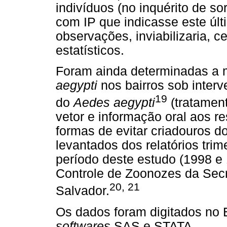
indivíduos (no inquérito de s
com IP que indicasse este úl
observações, inviabilizaria, c
estatísticos.
Foram ainda determinadas a 
aegypti
nos bairros sob inter
19
do
Aedes aegypti
(tratamen
vetor e informação oral aos r
formas de evitar criadouros do
levantados dos relatórios tri
período deste estudo (1998 e
Controle de Zoonozes da Secr
20, 21
Salvador.
Os dados foram digitados no E
softwares
SAS e STATA.