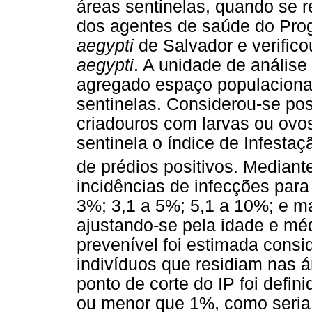
áreas sentinelas, quando se r
dos agentes de saúde do Pro
aegypti
de Salvador e verifico
aegypti
. A unidade de anális
agregado espaço populacional
sentinelas. Considerou-se po
criadouros com larvas ou ovo
sentinela o índice de Infesta
de prédios positivos. Mediant
incidências de infecções para
3%; 3,1 a 5%; 5,1 a 10%; e m
ajustando-se pela idade e méd
prevenível foi estimada cons
indivíduos que residiam nas 
ponto de corte do IP foi defin
ou menor que 1%, como seria 