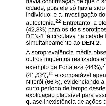
havia confirmação de que o so
cidade, pois ele só havia sid
indivíduo, e a investigação do
22
autoctonia.
Entretanto, a el
(42,3%) para os dois sorotipo
DEN-1 já circulava na cidade
simultaneamente ao DEN-2.
A soroprevalência média obser
outros inquéritos realizados em
7
exemplo de Fortaleza (44%),
11
(41,5%),
e comparável apen
Niterói (66%), evidenciando a
curto período de tempo desde
explicação plausível para ess
quase inexistência de ações d