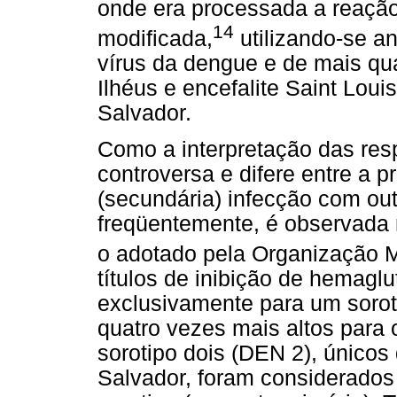
onde era processada a reação
14
modificada,
utilizando-se an
vírus da dengue e de mais quat
Ilhéus e encefalite Saint Lou
Salvador.
Como a interpretação das resp
controversa e difere entre a p
(secundária) infecção com outr
freqüentemente, é observada re
o adotado pela Organização 
títulos de inibição de hemagl
exclusivamente para um soroti
quatro vezes mais altos para 
sorotipo dois (DEN 2), único
Salvador, foram considerados 