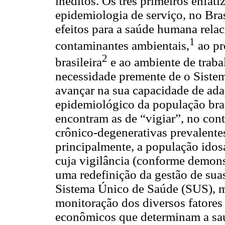
inéditos. Os três primeiros enfati
epidemiologia de serviço, no Bras
efeitos para a saúde humana rela
1
contaminantes ambientais,
ao pr
2
brasileira
e ao ambiente de traba
necessidade premente de o Siste
avançar na sua capacidade de adap
epidemiológico da população bras
encontram as de “vigiar”, no con
crônico-degenerativas prevalente
principalmente, a população idos
cuja vigilância (conforme demons
uma redefinição da gestão de sua
Sistema Único de Saúde (SUS), m
monitoração dos diversos fatores 
econômicos que determinam a sa