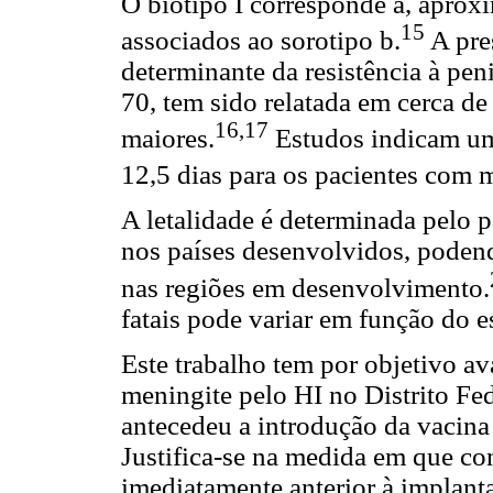
O biotipo I corresponde a, apro
15
associados ao sorotipo b.
A pre
determinante da resistência à peni
70, tem sido relatada em cerca d
16,17
maiores.
Estudos indicam um
12,5 dias para os pacientes com 
A letalidade é determinada pelo p
nos países desenvolvidos, poden
nas regiões em desenvolvimento.
fatais pode variar em função do 
Este trabalho tem por objetivo av
meningite pelo HI no Distrito Fe
antecedeu a introdução da vacin
Justifica-se na medida em que co
imediatamente anterior à implan