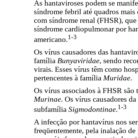
As hantaviroses podem se manife
síndrome febril até quadros mais 
com síndrome renal (FHSR), que oc
síndrome cardiopulmonar por han
1-3
americano.
Os vírus causadores das hantavir
família
Bunyaviridae
, sendo reco
virais. Esses vírus têm como hosp
pertencentes à família
Muridae
.
Os vírus associados à FHSR são t
Murinae
. Os vírus causadores d
1-3
subfamília
Sigmodontinae
.
A infecção por hantavírus nos se
freqüentemente, pela inalação de 