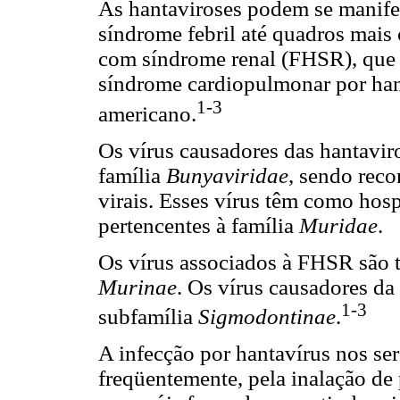
As hantaviroses podem se manife
síndrome febril até quadros mais 
com síndrome renal (FHSR), que oc
síndrome cardiopulmonar por han
1-3
americano.
Os vírus causadores das hantavir
família
Bunyaviridae
, sendo reco
virais. Esses vírus têm como hosp
pertencentes à família
Muridae
.
Os vírus associados à FHSR são t
Murinae
. Os vírus causadores d
1-3
subfamília
Sigmodontinae
.
A infecção por hantavírus nos se
freqüentemente, pela inalação de 