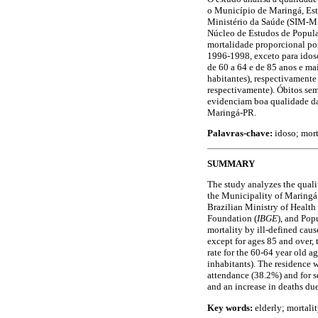
o Município de Maringá, Est
Ministério da Saúde (SIM-MS)
Núcleo de Estudos de Popula
mortalidade proporcional po
1996-1998, exceto para idos
de 60 a 64 e de 85 anos e ma
habitantes), respectivamente
respectivamente). Óbitos sem
evidenciam boa qualidade da
Maringá-PR.
Palavras-chave:
idoso; mort
SUMMARY
The study analyzes the qualit
the Municipality of Maringá,
Brazilian Ministry of Health 
Foundation (
IBGE
), and Pop
mortality by ill-defined cau
except for ages 85 and over, 
rate for the 60-64 year old 
inhabitants). The residence
attendance (38.2%) and for s
and an increase in deaths due
Key words:
elderly; mortality