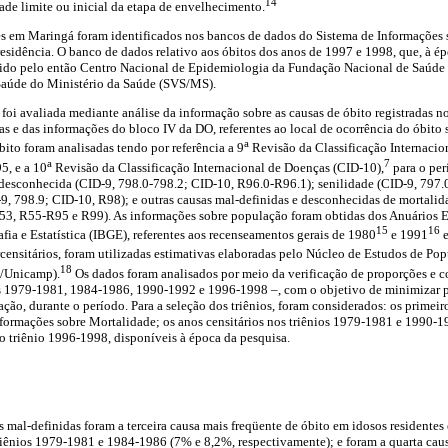
14
de limite ou inicial da etapa de envelhecimento.
es em Maringá foram identificados nos bancos de dados do Sistema de Informações s
sidência. O banco de dados relativo aos óbitos dos anos de 1997 e 1998, que, à ép
edido pelo então Centro Nacional de Epidemiologia da Fundação Nacional de Saúde
 Saúde do Ministério da Saúde (SVS/MS).
foi avaliada mediante análise da informação sobre as causas de óbito registradas n
das e das informações do bloco IV da DO, referentes ao local de ocorrência do óbito
a
bito foram analisadas tendo por referência a 9
Revisão da Classificação Internacio
a
7
5, e a 10
Revisão da Classificação Internacional de Doenças (CID-10),
para o per
a desconhecida (CID-9, 798.0-798.2; CID-10, R96.0-R96.1); senilidade (CID-9, 797.
9, 798.9; CID-10, R98); e outras causas mal-definidas e desconhecidas de mortalid
3, R55-R95 e R99). As informações sobre população foram obtidas dos Anuários E
15
16
afia e Estatística (IBGE), referentes aos recenseamentos gerais de 1980
e 1991
e
rcensitários, foram utilizadas estimativas elaboradas pelo Núcleo de Estudos de Po
18
/Unicamp).
Os dados foram analisados por meio da verificação de proporções e co
s 1979-1981, 1984-1986, 1990-1992 e 1996-1998 –, com o objetivo de minimizar p
ção, durante o período. Para a seleção dos triênios, foram considerados: os primeir
nformações sobre Mortalidade; os anos censitários nos triênios 1979-1981 e 1990-
o triênio 1996-1998, disponíveis à época da pesquisa.
es mal-definidas foram a terceira causa mais freqüente de óbito em idosos residente
riênios 1979-1981 e 1984-1986 (7% e 8,2%, respectivamente); e foram a quarta caus