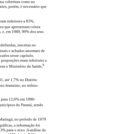
o na cobertura como no
tes, porém, é necessário que
ram inferiores a 83%,
os que apresentam coleta
%, e, em 1989, 99% dos seus
definidas, inscritas no
inais e achados anormais de
icados nesse capítulo,
 proporções eram inferiores a
9
om o Ministério da Saúde,
1, até 1,7% no Distrito
no feminino, no triênio
1, para 12,6% em 1990-
Municípios do Paraná, sendo
 Maringá, no período de 1979
ráficas, a informação foi
3% para o sexo. A análise da