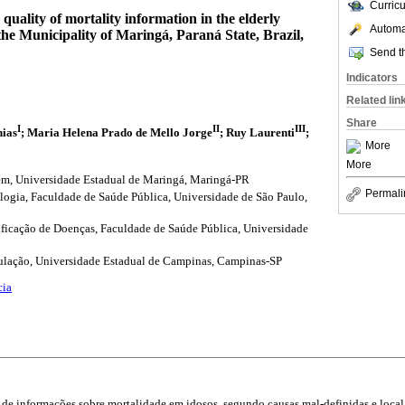
Curric
quality of mortality information in the elderly
Automat
the Municipality of Maringá, Paraná State, Brazil,
Send th
Indicators
Related lin
Share
I
II
III
hias
; Maria Helena Prado de Mello Jorge
; Ruy Laurenti
;
More
More
m, Universidade Estadual de Maringá, Maringá-PR
Permali
ogia, Faculdade de Saúde Pública, Universidade de São Paulo,
sificação de Doenças, Faculdade de Saúde Pública, Universidade
ulação, Universidade Estadual de Campinas, Campinas-SP
cia
 de informações sobre mortalidade em idosos, segundo causas mal-definidas e local 