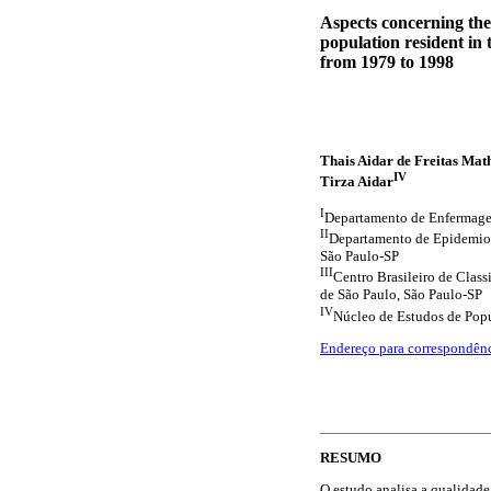
Aspects concerning the 
population resident in 
from 1979 to 1998
Thais Aidar de Freitas Mat
IV
Tirza Aidar
I
Departamento de Enfermage
II
Departamento de Epidemiol
São Paulo-SP
III
Centro Brasileiro de Clas
de São Paulo, São Paulo-SP
IV
Núcleo de Estudos de Pop
Endereço para correspondên
RESUMO
O estudo analisa a qualidade