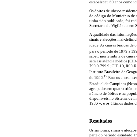
estabeleceu 60 anos como ida
Os óbitos de idosos resident
do código do Município de re
tinha sido publicado, foi c
Secretaria de Vigilância em
A qualidade das informações 
sinais e afecções mal-defini
idade. As causas básicas de ó
para o período de 1979 a 199
saber: morte súbita de caus
sem assistência médica (CID-
799.0-799.9; CID-10, R00-R5
Instituto Brasileiro de Geogr
17
de 1996.
Para os anos inte
Estadual de Campinas (Nepo
agrupados em quatro triênio
número de óbitos e na popula
disponíveis no Sistema de I
1986 –; e os últimos dados d
Resultados
Os sintomas, sinais e afecçõ
parte do período estudado, t