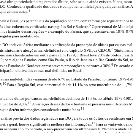
vas à obrigatoriedade do registro dos óbitos, sabe-se que ainda existem falhas, tant
O. Conhecer a qualidade dos dados é componente inicial para qualquer análise. An
4
que esperar deles.
ara o Brasil, os percentuais da população coberta com informação regular nunca fo
5
s altas coberturas verificadas nas regiões Sul e Sudeste.
O percentual de Municípi
l nos Estados dessas regiões – a exemplo do Paraná, que apresentava, em 1979, 97
egular para mortalidade.
 DO, todavia, é feita mediante a verificação da proporção de óbitos por causas mal-
7
is, sintomas e afecções mal-definidas) e no capítulo XVIII da CID-10.
(Sintomas, s
rio não classificados em outra parte). Em 1979, o Brasil teve 20% de óbitos classif
 para alguns Estados, como São Paulo, o Rio de Janeiro e o Rio Grande do Sul, as
8
 os Estados do Nordeste apresentavam proporções superiores a 30%.
De acordo c
icipação relativa das causas mal-definidas no Brasil.
 causas mal-definidas variaram desde 67% no Estado da Paraíba, no triênio 1979-198
10
5.
Para a Região Sul, esse percentual foi de 11,1% no sexo masculino e de 11,7% 
entual de óbitos por causas mal-definidas declinou de 17,7%, no triênio 1979-198
10
tual foi de 9,8%.
A variação desses dados é bastante expressiva nos diferentes 
11
os que detêm informações consideradas muito boas.
análise prévia dos dados registrados nas DO para todos os óbitos de residentes em
12
neira geral, houve significativa melhora das informações.
Para as variáveis demog
em nenhum ano do período, o não-preenchimento ultrapassou 0,7% para a idade e 0,