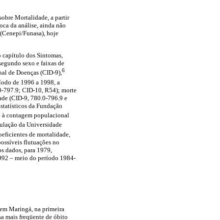
obre Mortalidade, a partir
oca da análise, ainda não
 (Cenepi/Funasa), hoje
o capítulo dos Sintomas,
 segundo sexo e faixas de
6
nal de Doenças (CID-9),
íodo de 1996 a 1998, a
0-797.9; CID-10, R54); morte
ade (CID-9, 780.0-796.9 e
statísticos da Fundação
 à contagem populacional
pulação da Universidade
eficientes de mortalidade,
ossíveis flutuações no
os dados, para 1979,
1992 – meio do período 1984-
s em Maringá, na primeira
a mais freqüente de óbito