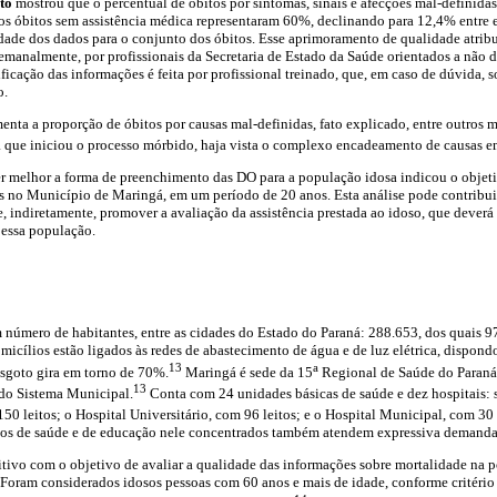
to
mostrou que o percentual de óbitos por sintomas, sinais e afecções mal-definidas
s óbitos sem assistência médica representaram 60%, declinando para 12,4% entre e
ade dos dados para o conjunto dos óbitos. Esse aprimoramento de qualidade atribui
 semanalmente, por profissionais da Secretaria de Estado da Saúde orientados a nã
cação das informações é feita por profissional treinado, que, em caso de dúvida, s
o.
nta a proporção de óbitos por causas mal-definidas, fato explicado, entre outros m
a que iniciou o processo mórbido, haja vista o complexo encadeamento de causas e
 melhor a forma de preenchimento das DO para a população idosa indicou o objetiv
s no Município de Maringá, em um período de 20 anos. Esta análise pode contribui
, indiretamente, promover a avaliação da assistência prestada ao idoso, que deverá
 essa população.
 número de habitantes, entre as cidades do Estado do Paraná: 288.653, dos quais 9
icílios estão ligados às redes de abastecimento de água e de luz elétrica, dispondo
13
a
 esgoto gira em torno de 70%.
Maringá é sede da 15
Regional de Saúde do Paraná, 
13
 do Sistema Municipal.
Conta com 24 unidades básicas de saúde e dez hospitais: 
150 leitos; o Hospital Universitário, com 96 leitos; e o Hospital Municipal, com 30 
rsos de saúde e de educação nele concentrados também atendem expressiva demanda
tivo com o objetivo de avaliar a qualidade das informações sobre mortalidade na 
 Foram considerados idosos pessoas com 60 anos e mais de idade, conforme critéri