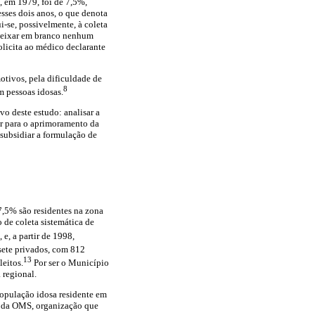
, em 1979, foi de 7,5%,
sses dois anos, o que denota
-se, possivelmente, à coleta
o deixar em branco nenhum
olicita ao médico declarante
otivos, pela dificuldade de
8
m pessoas idosas.
o deste estudo: analisar a
r para o aprimoramento da
 subsidiar a formulação de
7,5% são residentes na zona
 de coleta sistemática de
e, a partir de 1998,
sete privados, com 812
13
leitos.
Por ser o Município
 regional.
população idosa residente em
o da OMS, organização que