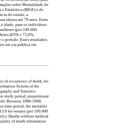
rmações sobre Mortalidade do
 e Estatística (IBGE) e do
cia do estudo, a
ra idosos até 79 anos. Entre
a idade; para os indivíduos
 mulheres (por 100.000
ulheres (63% e 75,6%,
 o período. Esses resultados
dos em via pública em
ce of occurrence of death, for
formation System of the
ography and Statistics
the study period, proportional
s old. Between 1996-1998,
is time period, the mortality
1913.9 for women (per 100.000
ely). Deaths without medical
quality of death information