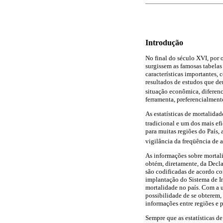
Introdução
No final do século XVI, por 
surgissem as famosas tabelas
características importantes, 
resultados de estudos que de
situação econômica, diferenc
ferramenta, preferencialmente
As estatísticas de mortalida
tradicional e um dos mais ef
para muitas regiões do País,
vigilância da freqüência de 
As informações sobre mortal
obtém, diretamente, da Decla
são codificadas de acordo co
implantação do Sistema de I
mortalidade no país. Com a u
possibilidade de se obterem, 
informações entre regiões e p
Sempre que as estatísticas d