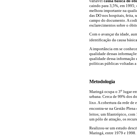
variável
causa básica do óbi
caindo para 3,5%, em 1995; o
melhora importante na qualid
das DO nos hospitais, feita,
campo do documento. A codifi
esclarecimentos sobre o óbit
Com o avançar da idade, aume
identificação da causa básic
A importância em se conhecer
qualidade dessas informaçõe
qualidade dessa informação e
políticas públicas voltadas a
Metodologia
o
Maringá ocupa o 3
lugar em
urbana. Cerca de 99% dos dom
lixo. A cobertura da rede de
encontra-se na Gestão Plena
leitos; um filantrópico, com 
um pólo de atração, os recu
Realizou-se um estudo descri
Maringá, entre 1979 e 1998.