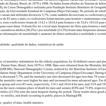
ado do Paraná, Brasil, de 1979 a 1998. Os dados foram obtidos do Sistema de Info
, do Censo Demográfico realizado pela Fundação Instituto Brasileiro de Geografia
ção, da Universidade Estadual de Campinas (Nepo/Unicamp). No período de referên
r causas mal-definidas decresceu 5,7%, como também decresceram os coeficientes pa
os de 85 anos e mais, os coeficientes foram maiores para homens e aumentaram com 
is, esses coeficientes foram de 114,1 e 1614,4 para homens e de 33,9 e 1913,9 para
 para essas datas. O domicílio foi o local mais freqüente de óbito para homens e m
 assistência médica (38,2%) e por senilidade (23,5%) foram mais freqüentes durante
s informações de mortalidade e aumento de óbitos atribuídos a senilidade e ocorri
alidade; qualidade de dados; estatísticas de saúde.
y of mortality information for the elderly population, by ill-defined causes and pla
 Paraná State, Brazil, from 1979 to 1998. Data were obtained from the Mortality In
(
SIM-MS
), National Demographic Census, realized by the Brazilian Institute of Ge
ulation Study Department of the University of Campinas (
Nepo/Unicamp
). During 
ses decreased 5.7%, and the mortality rate also decreased for ages less than 79 year
the mortality rates were higher for men and increased for more advanced ages. For th
age-group and over 85 were, respectively, 114.1 and 1614.4 for men, and 33.9 and 
 was the most common place of death for men and women (63% and 75.6%, respectiv
enility (23.5%) were the most frequent during the period. These results show good 
 to senility, and death occurring in public places in Maringá-PR.
; quality of data; health statistics.