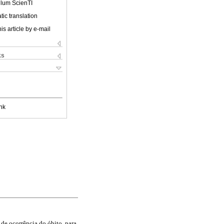
ulum ScienTI
ic translation
is article by e-mail
ks
nk
de ocorrência do óbito, para