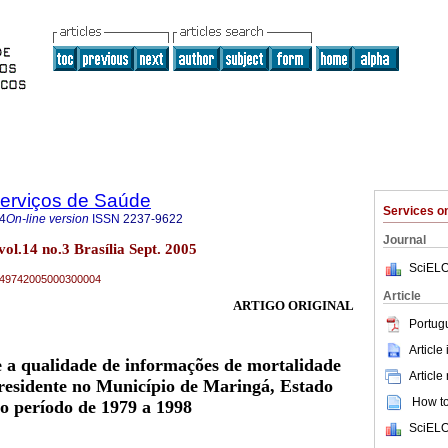
Serviços de Saúde
Services 
4
On-line version
ISSN
2237-9622
Journal
vol.14 no.3 Brasília Sept. 2005
SciELO
79-49742005000300004
Article
ARTIGO ORIGINAL
Portug
Article
 a qualidade de informações de mortalidade
Article
residente no Município de Maringá, Estado
How to 
no período de 1979 a 1998
SciELO