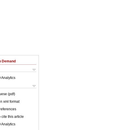
on Demand
 Analytics
uese (pdf)
 in xml format
 references
cite this article
 Analytics