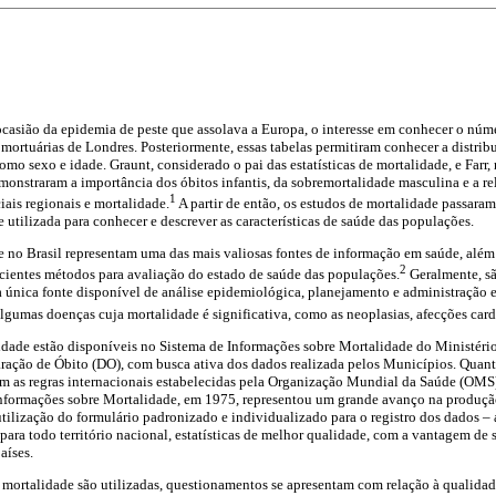
ocasião da epidemia de peste que assolava a Europa, o interesse em conhecer o núm
 mortuárias de Londres. Posteriormente, essas tabelas permitiram conhecer a distri
como sexo e idade. Graunt, considerado o pai das estatísticas de mortalidade, e Farr
monstraram a importância dos óbitos infantis, da sobremortalidade masculina e a r
1
iais regionais e mortalidade.
A partir de então, os estudos de mortalidade passara
 utilizada para conhecer e descrever as características de saúde das populações.
de no Brasil representam uma das mais valiosas fontes de informação em saúde, além
2
icientes métodos para avaliação do estado de saúde das populações.
Geralmente, sã
 a única fonte disponível de análise epidemiológica, planejamento e administração 
algumas doenças cuja mortalidade é significativa, como as neoplasias, afecções card
idade estão disponíveis no Sistema de Informações sobre Mortalidade do Ministéri
ração de Óbito (DO), com busca ativa dos dados realizada pelos Municípios. Quanto
m as regras internacionais estabelecidas pela Organização Mundial da Saúde (OMS).
nformações sobre Mortalidade, em 1975, representou um grande avanço na produçã
tilização do formulário padronizado e individualizado para o registro dos dados –
para todo território nacional, estatísticas de melhor qualidade, com a vantagem de 
aíses.
e mortalidade são utilizadas, questionamentos se apresentam com relação à qualidad