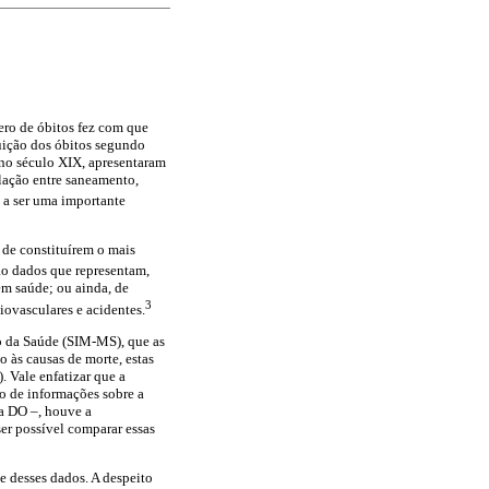
ero de óbitos fez com que
buição dos óbitos segundo
, no século XIX, apresentaram
elação entre saneamento,
m a ser uma importante
 de constituírem o mais
o dados que representam,
em saúde; ou ainda, de
3
iovasculares e acidentes.
o da Saúde (SIM-MS), que as
 às causas de morte, estas
 Vale enfatizar que a
o de informações sobre a
 a DO –, houve a
ser possível comparar essas
e desses dados. A despeito