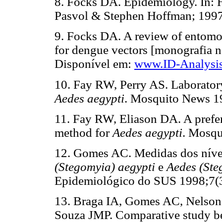
8. Focks DA. Epidemiology. In: H
Pasvol & Stephen Hoffman; 1997
9. Focks DA. A review of entomo
for dengue vectors [monografia n
Disponível em:
www.ID-Analysi
10. Fay RW, Perry AS. Laboratory
Aedes aegypti
. Mosquito News 1
11. Fay RW, Eliason DA. A preferr
method for
Aedes aegypti
. Mosqu
12. Gomes AC. Medidas dos nívei
(Stegomyia) aegypti
e
Aedes (Ste
Epidemiológico do SUS 1998;7(3
13. Braga IA, Gomes AC, Nelso
Souza JMP. Comparative study be