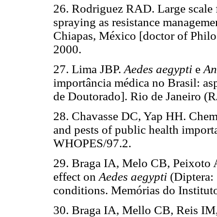
26. Rodriguez RAD. Large scale f
spraying as resistance management
Chiapas, México [doctor of Philo
2000.
27. Lima JBP.
Aedes aegypti
e
An
importância médica no Brasil: asp
de Doutorado]. Rio de Janeiro (R
28. Chavasse DC, Yap HH. Chemic
and pests of public health imp
WHOPES/97.2.
29. Braga IA, Melo CB, Peixoto 
effect on
Aedes aegypti
(Diptera:
conditions. Memórias do Institu
30. Braga IA, Mello CB, Reis IM,