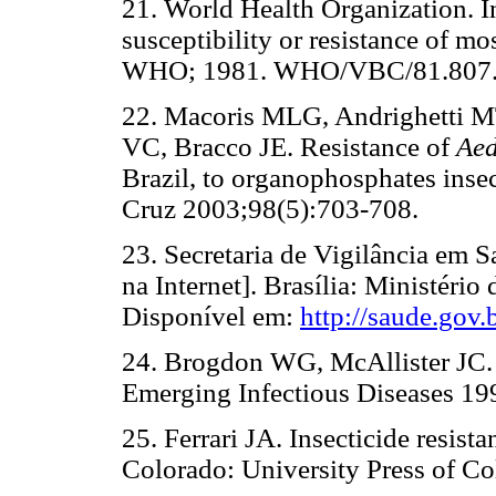
21. World Health Organization. In
susceptibility or resistance of mo
WHO; 1981. WHO/VBC/81.807
22. Macoris MLG, Andrighetti M
VC, Bracco JE. Resistance of
Aed
Brazil, to organophosphates inse
Cruz 2003;98(5):703-708.
23. Secretaria de Vigilância em 
na Internet]. Brasília: Ministéri
Disponível em:
http://saude.gov.
24. Brogdon WG, McAllister JC. I
Emerging Infectious Diseases 19
25. Ferrari JA. Insecticide resist
Colorado: University Press of Co