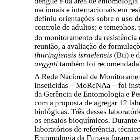
dengue e da área de entomologia e
nacionais e internacionais em resi
definiu orientações sobre o uso de
controle de adultos; e temephos,
do monitoramento da resistência
reunião, a avaliação de formulaç
thuringiensis israelensis
(Bti) e 
aegypti
também foi recomendada
A Rede Nacional de Monitoramen
Inseticidas – MoReNAa – foi ins
da Gerência de Entomologia e P
com a proposta de agregar 12 labo
biológicas. Três desses laborató
os ensaios bioquímicos. Durante
laboratórios de referência, técnic
Entomologia da Funasa foram capa