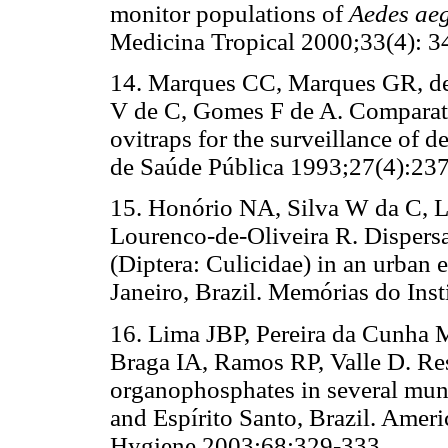
monitor populations of
Aedes aeg
Medicina Tropical 2000;33(4): 3
14. Marques CC, Marques GR, de 
V de C, Gomes F de A. Comparativ
ovitraps for the surveillance of 
de Saúde Pública 1993;27(4):23
15. Honório NA, Silva W da C, L
Lourenco-de-Oliveira R. Dispers
(Diptera: Culicidae) in an urban 
Janeiro, Brazil. Memórias do In
16. Lima JBP, Pereira da Cunha 
Braga IA, Ramos RP, Valle D. Re
organophosphates in several munic
and Espírito Santo, Brazil. Amer
Hygiene 2003;68:329-333.