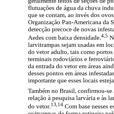
geralmente feitos de seções de pn
flutuações de água da chuva indu
que se contam, ao invés dos ovos
Organização Pan-Americana da S
detecção precoce de novas infesta
4,5
Aedes com baixa densidade.
No
larvitrampas sejam usadas em loc
do vetor adulto, tais como portos
terminais rodoviários e ferroviári
da entrada do vetor em áreas ain
desses pontos em áreas infestada
importante que esses locais estej
Também no Brasil, confirmou-se 
relação à pesquisa larvária e às l
13,14
do vetor.
Com base nesses es
ovitrampas de forma rotineira pe