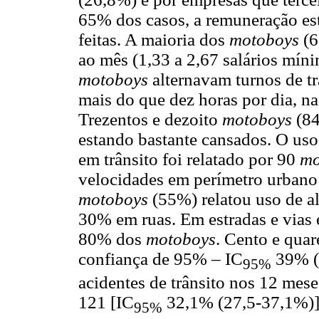
65% dos casos, a remuneração est
feitas. A maioria dos
motoboys
(6
ao mês (1,33 a 2,67 salários mín
motoboys
alternavam turnos de tr
mais do que dez horas por dia, na
Trezentos e dezoito
motoboys
(84
estando bastante cansados. O us
em trânsito foi relatado por 90
mo
velocidades em perímetro urbano
motoboys
(55%) relatou uso de al
30% em ruas. Em estradas e vias e
80% dos
motoboys
. Cento e quar
confiança de 95% – IC
39% (3
95%
acidentes de trânsito nos 12 meses
121 [IC
32,1% (27,5-37,1%)],
95%