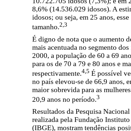
10.722.705 idosos (7,3%); e em
8,6% (14.536.029 idosos). A esti
idosos; ou seja, em 25 anos, esse
2,3
tamanho.
É digno de nota que o aumento d
mais acentuada no segmento dos 
2000, a população de 60 a 69 an
para os de 70 a 79 e 80 anos e m
4,5
respectivamente.
É possível ver
no país elevou-se de 66,9 anos, 
maior sobrevida para as mulheres
3
20,9 anos no período.
Resultados da Pesquisa Naciona
realizada pela Fundação Instituto 
(IBGE), mostram tendências posit