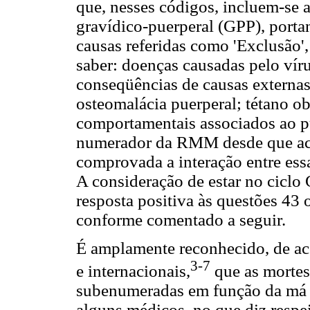
que, nesses códigos, incluem-se a
gravídico-puerperal (GPP), portan
causas referidas como 'Exclusão'
saber: doenças causadas pelo ví
conseqüências de causas externas
osteomalácia puerperal; tétano ob
comportamentais associados ao p
numerador da RMM desde que acon
comprovada a interação entre essa
A consideração de estar no ciclo 
resposta positiva às questões 43 
conforme comentado a seguir.
É amplamente reconhecido, de a
3-7
e internacionais,
que as mortes
subenumeradas em função da má 
alguns médicos, no que diz respei