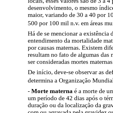
locais, esses valores são de 3 a 4
desenvolvimento, o mesmo índice 
maior, variando de 30 a 40 por 10
500 por 100 mil n.v. em áreas mu
Há de se mencionar a existência d
entendimento da mortalidade mate
por causas maternas. Existem dif
resultam no fato de algumas das
ser consideradas mortes maternas
De início, deve-se observar as de
determina a Organização Mundia
-
Morte materna
é a morte de um
um período de 42 dias após o té
duração ou da localização da gra
com ou agravada pela gravidez ou