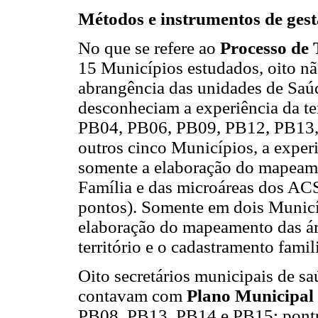
Métodos e instrumentos de ges
No que se refere ao
Processo de 
15 Municípios estudados, oito n
abrangência das unidades de Saúd
desconheciam a experiência da ter
PB04, PB06, PB09, PB12, PB13,
outros cinco Municípios, a experi
somente a elaboração do mapeame
Família e das microáreas dos A
pontos). Somente em dois Municí
elaboração do mapeamento das áre
território e o cadastramento fami
Oito secretários municipais de s
contavam com
Plano Municipal
PB08, PB13, PB14 e PB15: pontuaç