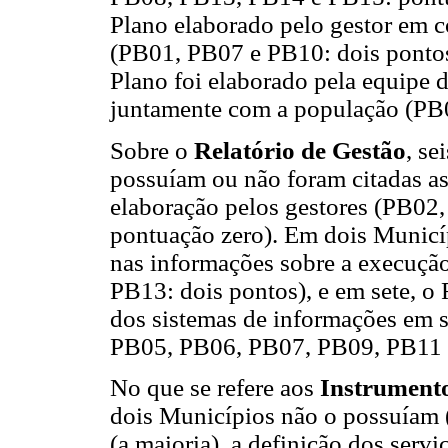
Plano elaborado pelo gestor em c
(PB01, PB07 e PB10: dois pontos
Plano foi elaborado pela equipe 
juntamente com a população (PB
Sobre o
Relatório de Gestão
, se
possuíam ou não foram citadas as
elaboração pelos gestores (PB0
pontuação zero). Em dois Municíp
nas informações sobre a execução
PB13: dois pontos), e em sete, o
dos sistemas de informações em 
PB05, PB06, PB07, PB09, PB11 e
No que se refere aos
Instrumento
dois Municípios não o possuíam 
(a maioria), a definição dos servi