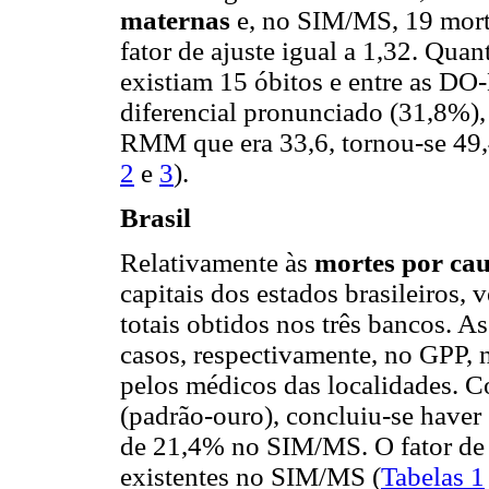
maternas
e, no SIM/MS, 19 mort
fator de ajuste igual a 1,32. Quan
existiam 15 óbitos e entre as DO
diferencial pronunciado (31,8%), o
RMM que era 33,6, tornou-se 49,
2
e
3
).
Brasil
Relativamente às
mortes por ca
capitais dos estados brasileiros, 
totais obtidos nos três bancos. 
casos, respectivamente, no GPP
pelos médicos das localidades. 
(padrão-ouro), concluiu-se have
de 21,4% no SIM/MS. O fator de c
existentes no SIM/MS (
Tabelas 1