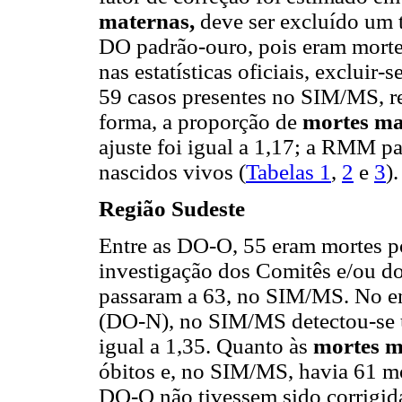
maternas,
deve ser excluído um 
DO padrão-ouro, pois eram mortes
nas estatísticas oficiais, excluir-
59 casos presentes no SIM/MS, 
forma, a proporção de
mortes m
ajuste foi igual a 1,17; a RMM p
nascidos vivos (
Tabelas 1
,
2
e
3
).
Região Sudeste
Entre as DO-O, 55 eram mortes 
investigação dos Comitês e/ou do
passaram a 63, no SIM/MS. No e
(DO-N), no SIM/MS detectou-se u
igual a 1,35. Quanto às
mortes m
óbitos e, no SIM/MS, havia 61 m
DO-O não tivessem sido corrigid