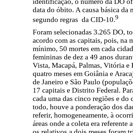
identificação, o número da DO ofic
data do óbito. A causa básica da m
9
segundo regras da CID-10.
Foram selecionadas 3.265 DO, to
acordo com as capitais, pois, na m
mínimo, 50 mortes em cada cidade.
femininas de dez a 49 anos duran
Vista, Macapá, Palmas, Vitória e
quatro meses em Goiânia e Aracaj
de Janeiro e São Paulo (populaçõe
17 capitais e Distrito Federal. Pa
cada uma das cinco regiões e do 
todo, houve a ponderação dos dad
referir, homogeneamente, à ocorr
áreas onde a coleta era referente 
os relativos a dois meses foram t