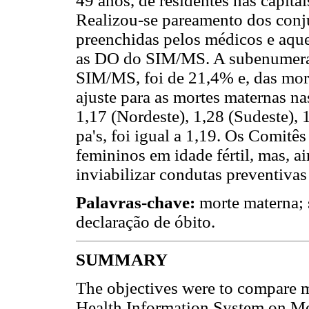
49 anos, de residentes nas capitais
Realizou-se pareamento dos conj
preenchidas pelos médicos e aque
as DO do SIM/MS. A subenumeraç
SIM/MS, foi de 21,4% e, das mor
ajuste para as mortes maternas nas
1,17 (Nordeste), 1,28 (Sudeste), 1
pa's, foi igual a 1,19. Os Comitê
femininos em idade fértil, mas, 
inviabilizar condutas preventivas 
Palavras-chave:
morte materna;
declaração de óbito.
SUMMARY
The objectives were to compare ma
Health Information System on Mo