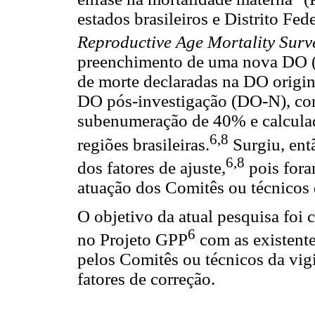
estados brasileiros e Distrito Fe
Reproductive Age Mortality Surv
preenchimento de uma nova DO (
de morte declaradas na DO origi
DO pós-investigação (DO-N), con
subenumeração de 40% e calculado
6,8
regiões brasileiras.
Surgiu, ent
6,8
dos fatores de ajuste,
pois fora
atuação dos Comitês ou técnicos 
O objetivo da atual pesquisa foi
6
no Projeto GPP
com as existent
pelos Comitês ou técnicos da vig
fatores de correção.