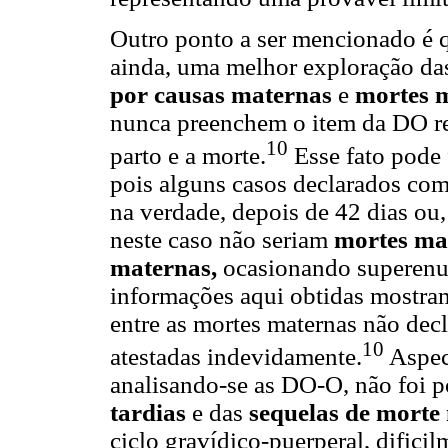
Outro ponto a ser mencionado é q
ainda, uma melhor exploração das
por causas maternas
e
mortes 
nunca preenchem o item da DO ref
10
parto e a morte.
Esse fato pode 
pois alguns casos declarados com
na verdade, depois de 42 dias ou
neste caso não seriam
mortes ma
maternas,
ocasionando superenu
informações aqui obtidas mostra
entre as mortes maternas não dec
10
atestadas indevidamente.
Aspect
analisando-se as DO-O, não foi p
tardias
e das
sequelas de morte
ciclo gravídico-puerperal, dific