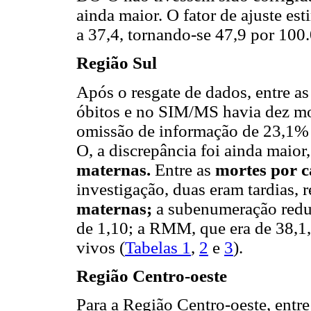
ainda maior. O fator de ajuste es
a 37,4, tornando-se 47,9 por 100
Região Sul
Após o resgate de dados, entre a
óbitos e no SIM/MS havia dez m
omissão de informação de 23,1% e
O, a discrepância foi ainda maior
maternas.
Entre as
mortes por 
investigação, duas eram tardias, 
maternas;
a subenumeração reduz
de 1,10; a RMM, que era de 38,1,
vivos (
Tabelas 1
,
2
e
3
).
Região Centro-oeste
Para a Região Centro-oeste, entr