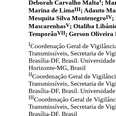
I
Deborah Carvalho Malta
; Mar
III
Marina de Lima
; Adauto Mar
IV
Mesquita Silva Montenegro
;
V
Mascarenhas
; Otaliba Libâni
VII
Temporão
; Gerson Oliveira
I
Coordenação Geral de Vigilânci
Transmissíveis, Secretaria de Vig
Brasília-DF, Brasil. Universidad
Horizonte-MG, Brasil
II
Coordenação Geral de Vigilânc
Transmissíveis, Secretaria de Vig
Brasília-DF, Brasil. Universidad
III
Coordenação Geral de Vigilân
Transmissíveis, Secretaria de Vig
Brasília-DF, Brasil