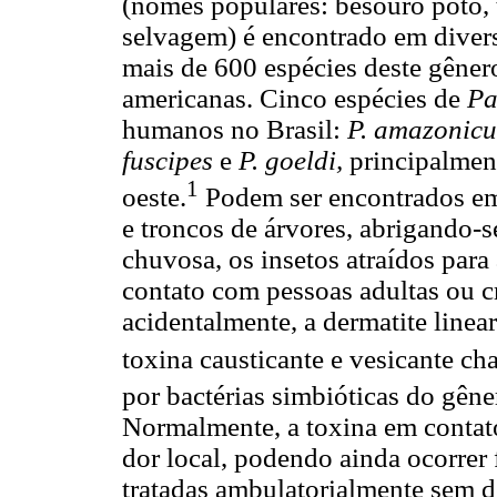
(nomes populares: besouro potó, 
selvagem) é encontrado em divers
mais de 600 espécies deste gêner
americanas. Cinco espécies de
Pa
humanos no Brasil:
P. amazonicus
fuscipes
e
P. goeldi,
principalmen
1
oeste.
Podem ser encontrados emb
e troncos de árvores, abrigando-
chuvosa, os insetos atraídos para 
contato com pessoas adultas ou 
acidentalmente, a dermatite linear
toxina causticante e vesicante c
por bactérias simbióticas do gên
Normalmente, a toxina em contato
dor local, podendo ainda ocorrer 
tratadas ambulatorialmente sem d