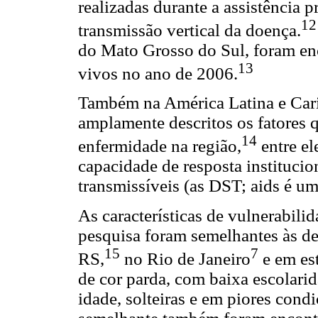
realizadas durante a assistência p
12
transmissão vertical da doença.
do Mato Grosso do Sul, foram en
13
vivos no ano de 2006.
Também na América Latina e Carib
amplamente descritos os fatores q
14
enfermidade na região,
entre el
capacidade de resposta instituci
transmissíveis (as DST; aids é um
As características de vulnerabili
pesquisa foram semelhantes às d
15
7
RS,
no Rio de Janeiro
e em est
de cor parda, com baixa escolarid
idade, solteiras e em piores cond