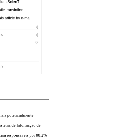
ulum ScienTI
ic translation
is article by e-mail
ks
nk
mais potencialmente
Sistema de Informação de
foram responsáveis por 88,2%