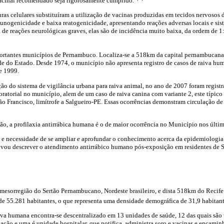
acinal recomendado seja rigorosamente cumprido.
uras celulares substituíram a utilização de vacinas produzidas em tecidos nervosos 
imunogenicidade e baixa reatogenicidade, apresentando reações adversas locais e si
a de reações neurológicas graves, elas são de incidência muito baixa, da ordem de 
ortantes municípios de Pernambuco. Localiza-se a 518km da capital pernambucana,
e do Estado. Desde 1974, o município não apresenta registro de casos de raiva hum
e 1999.
o do sistema de vigilância urbana para raiva animal, no ano de 2007 foram registr
atorial no município, alem de um caso de raiva canina com variante 2, este típico 
 Francisco, limítrofe a Salgueiro-PE. Essas ocorrências demonstram circulação de 
ção, a profilaxia antirrábica humana é o de maior ocorrência no Município nos últi
 e necessidade de se ampliar e aprofundar o conhecimento acerca da epidemiologia 
tivou descrever o atendimento antirrábico humano pós-exposição em residentes de S
 mesorregião do Sertão Pernambucano, Nordeste brasileiro, e dista 518km do Recife
 55.281 habitantes, o que representa uma densidade demográfica de 31,9 habitan
aiva humana encontra-se descentralizado em 13 unidades de saúde, 12 das quais são
nação e uma é unidade hospitalar, que notifica, administra soro e vacinas e encamin