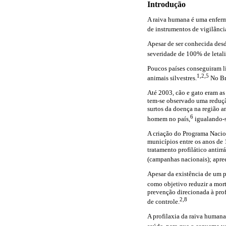
Introdução
A raiva humana é uma enferm
de instrumentos de vigilânci
Apesar de ser conhecida desd
severidade de 100% de letal
Poucos países conseguiram li
1,2,5
animais silvestres.
No Bra
Até 2003, cão e gato eram as
tem-se observado uma redução
surtos da doença na região a
6
homem no país,
igualando-s
A criação do Programa Nacion
municípios entre os anos de 
tratamento profilático anti
(campanhas nacionais); apreen
Apesar da existência de um p
como objetivo reduzir a mor
prevenção direcionada à prof
2,8
de controle.
A profilaxia da raiva humana