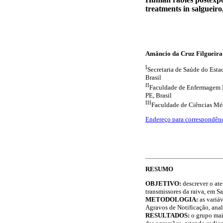
treatments in salgueiro
Amâncio da Cruz Filgueira
I
Secretaria de Saúde do Est
Brasil
II
Faculdade de Enfermagem N
PE, Brasil
III
Faculdade de Ciências Méd
Endereço para correspondên
RESUMO
OBJETIVO:
descrever o at
transmissores da raiva, em S
METODOLOGIA:
as variá
Agravos de Notificação, anal
RESULTADOS:
o grupo mai