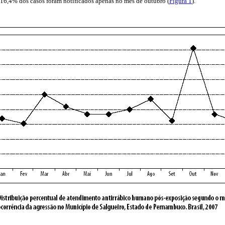
 16,4% dos casos foram notificados apenas no mês de outubro (
Figura 1
).