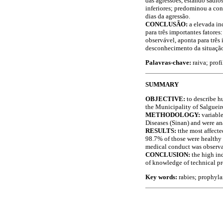
das agressões, estando sadi
inferiores; predominou a co
dias da agressão.
CONCLUSÃO:
a elevada in
para três importantes fatore
observável, aponta para três
desconhecimento da situação
Palavras-chave:
raiva; prof
SUMMARY
OBJECTIVE:
to describe h
the Municipality of Salgueir
METHODOLOGY:
variabl
Diseases (Sinan) and were an
RESULTS:
tthe most affecte
98.7% of those were healthy 
medical conduct was observat
CONCLUSION:
the high in
of knowledge of technical pr
Key words:
rabies; prophyla