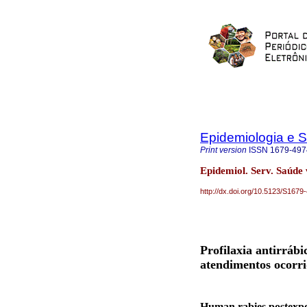
Epidemiologia e 
Print version
ISSN
1679-497
Epidemiol. Serv. Saúde 
http://dx.doi.org/10.5123/S16
Profilaxia antirráb
atendimentos ocorri
Human rabies postexpos