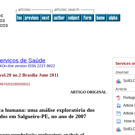
Serviços de Saúde
Services 
4
On-line version
ISSN
2237-9622
Journal
vol.20 no.2 Brasília June 2011
SciELO
79-49742011000200012
Article
ARTIGO ORIGINAL
Portug
Article
ica humana: uma análise exploratória dos
Article
dos em Salgueiro-PE, no ano de 2007
How to 
SciELO
ure prophylaxis: exploratory analysis of