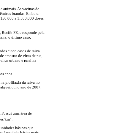
de animais. As vacinas de
stêmicas brandas. Embora
1:150.000 a 1:500.000 doses
 Recife-PE, e responde pela
ana: o último caso,
ados cinco casos de raiva
de amostra de vírus de rua,
vírus urbano e rural na
mos anos.
na profilaxia da raiva no
algueiro, no ano de 2007.
. Possui uma área de
2
tes/km
.
 unidades básicas que
ha à unidade básica mais