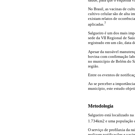
saúde, para que o esquema v
No Brasil, as vacinas de cult
cultivo celular são de alta 
existam relatos de ocorrênci
7
aplicadas.
Salgueiro é um dos mais imp
sede da VII Regional de Saúd
registrado em um cão, data d
Apesar da razoável manutençã
bovina com confirmação labor
no município de Belém do São
região.
Entre os eventos de notifica
Ao se perceber a importância
município, este estudo obje
Metodologia
Salgueiro está localizado na
1.734km2 e uma população de
O serviço de profilaxia da r
realizam notificações e vaci