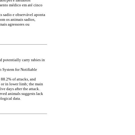
mãos/pés e membros
mento médico em até cinco
is sadio e observável aponta
com os animais sadios,
imais agressores ou
 potentially carry rabies in
n System for Notifiable
r 88.2% of attacks, and
 or in lower limb; the main
ve days after the attack.
erved animals suggests lack
logical data.