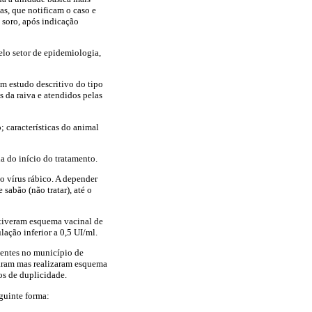
as, que notificam o caso e
 soro, após indicação
lo setor de epidemiologia,
m estudo descritivo do tipo
 da raiva e atendidos pelas
; características do animal
a do início do tratamento.
o vírus rábico. A depender
sabão (não tratar), até o
 tiveram esquema vacinal de
ação inferior a 0,5 UI/ml.
dentes no município de
maram mas realizaram esquema
os de duplicidade.
guinte forma: