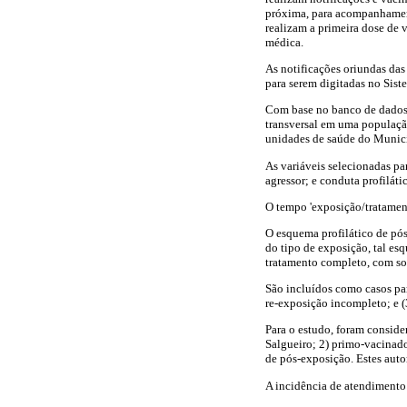
próxima, para acompanhamento
realizam a primeira dose de 
médica.
As notificações oriundas da
para serem digitadas no Sist
Com base no banco de dados 
transversal em uma população
unidades de saúde do Municí
As variáveis selecionadas pa
agressor; e conduta profilát
O tempo 'exposição/tratament
O esquema profilático de pós
do tipo de exposição, tal es
tratamento completo, com so
São incluídos como casos pa
re-exposição incompleto; e (
Para o estudo, foram conside
Salgueiro; 2) primo-vacinad
de pós-exposição. Estes auto
A incidência de atendimento 