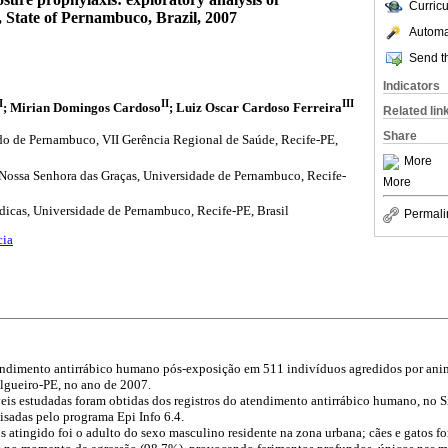
Curric
, State of Pernambuco, Brazil, 2007
Automat
Send th
Indicators
I
II
III
; Mirian Domingos Cardoso
; Luiz Oscar Cardoso Ferreira
Related lin
Share
ado de Pernambuco, VII Gerência Regional de Saúde, Recife-PE,
More
ossa Senhora das Graças, Universidade de Pernambuco, Recife-
More
icas, Universidade de Pernambuco, Recife-PE, Brasil
Permali
cia
endimento antirrábico humano pós-exposição em 511 indivíduos agredidos por ani
algueiro-PE, no ano de 2007.
veis estudadas foram obtidas dos registros do atendimento antirrábico humano, no 
isadas pelo programa Epi Info 6.4.
s atingido foi o adulto do sexo masculino residente na zona urbana; cães e gatos 