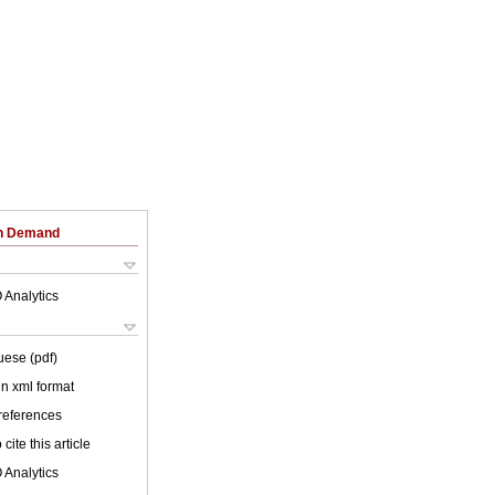
on Demand
 Analytics
uese (pdf)
 in xml format
 references
cite this article
 Analytics