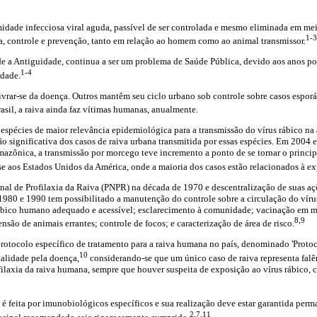
idade infecciosa viral aguda, passível de ser controlada e mesmo eliminada em me
1-3
a, controle e prevenção, tanto em relação ao homem como ao animal transmissor.
e a Antiguidade, continua a ser um problema de Saúde Pública, devido aos anos pot
1-4
idade.
vrar-se da doença. Outros mantêm seu ciclo urbano sob controle sobre casos esporá
sil, a raiva ainda faz vítimas humanas, anualmente.
 espécies de maior relevância epidemiológica para a transmissão do vírus rábico na 
 significativa dos casos de raiva urbana transmitida por essas espécies. Em 2004 
mazônica, a transmissão por morcego teve incremento a ponto de se tornar o princip
e aos Estados Unidos da América, onde a maioria dos casos estão relacionados à e
al de Profilaxia da Raiva (PNPR) na década de 1970 e descentralização de suas aç
1980 e 1990 tem possibilitado a manutenção do controle sobre a circulação do víru
rrábico humano adequado e acessível; esclarecimento à comunidade; vacinação em ma
8,9
são de animais errantes; controle de focos; e caracterização de área de risco.
rotocolo específico de tratamento para a raiva humana no país, denominado 'Protoc
10
talidade pela doença,
considerando-se que um único caso de raiva representa falên
ilaxia da raiva humana, sempre que houver suspeita de exposição ao vírus rábico, c
 é feita por imunobiológicos específicos e sua realização deve estar garantida per
2,7,11