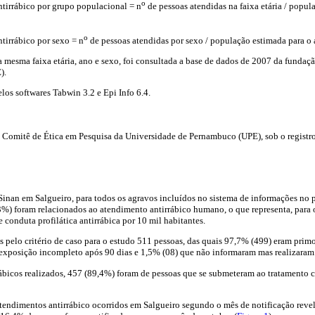
o
ntirrábico por grupo populacional = n
de pessoas atendidas na faixa etária / popul
o
tirrábico por sexo = n
de pessoas atendidas por sexo / população estimada para o
 mesma faixa etária, ano e sexo, foi consultada a base de dados de 2007 da fundação
).
los softwares Tabwin 3.2 e Epi Info 6.4.
o Comitê de Ética em Pesquisa da Universidade de Pernambuco (UPE), sob o registr
Sinan em Salgueiro, para todos os agravos incluídos no sistema de informações no p
%) foram relacionados ao atendimento antirrábico humano, o que representa, para 
 conduta profilática antirrábica por 10 mil habitantes.
s pelo critério de caso para o estudo 511 pessoas, das quais 97,7% (499) eram pri
exposição incompleto após 90 dias e 1,5% (08) que não informaram mas realizara
ábicos realizados, 457 (89,4%) foram de pessoas que se submeteram ao tratamento
atendimentos antirrábico ocorridos em Salgueiro segundo o mês de notificação reve