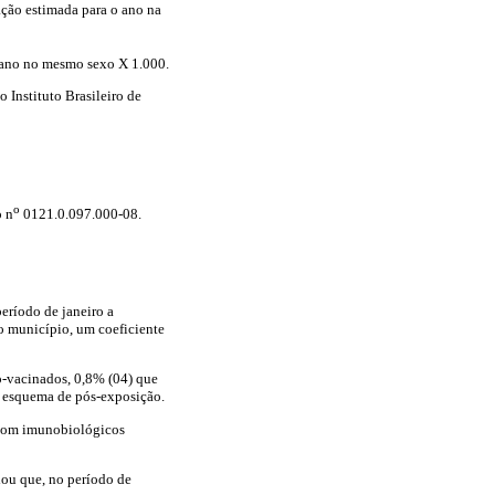
ação estimada para o ano na
 ano no mesmo sexo X 1.000.
 Instituto Brasileiro de
o
o n
0121.0.097.000-08.
eríodo de janeiro a
o município, um coeficiente
mo-vacinados, 0,8% (04) que
m esquema de pós-exposição.
 com imunobiológicos
lou que, no período de