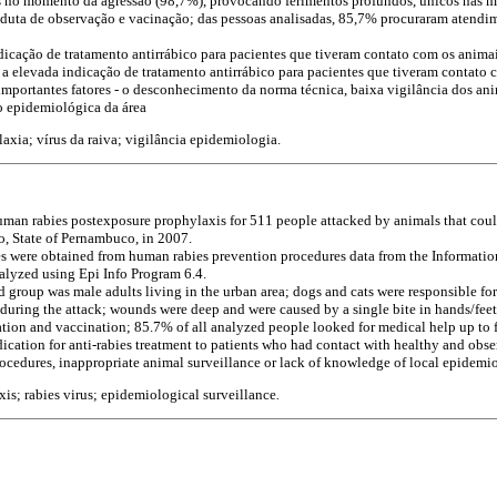
os no momento da agressão (98,7%), provocando ferimentos profundos, únicos nas 
nduta de observação e vacinação; das pessoas analisadas, 85,7% procuraram atendi
dicação de tratamento antirrábico para pacientes que tiveram contato com os anima
s: a elevada indicação de tratamento antirrábico para pacientes que tiveram contato 
 importantes fatores - o desconhecimento da norma técnica, baixa vigilância dos an
 epidemiológica da área
ilaxia; vírus da raiva; vigilância epidemiologia.
uman rabies postexposure prophylaxis for 511 people attacked by animals that could
o, State of Pernambuco, in 2007.
es were obtained from human rabies prevention procedures data from the Informatio
alyzed using Epi Info Program 6.4.
d group was male adults living in the urban area; dogs and cats were responsible fo
during the attack; wounds were deep and were caused by a single bite in hands/feet
ion and vaccination; 85.7% of all analyzed people looked for medical help up to fi
dication for anti-rabies treatment to patients who had contact with healthy and obs
ocedures, inappropriate animal surveillance or lack of knowledge of local epidemio
xis; rabies virus; epidemiological surveillance
.