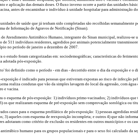
 e aplicação das demais doses. O fluxo inverso ocorre a partir das unidades básic
vacina, antes de encaminhar o indivíduo à unidade hospitalar para administração do
s unidades de saúde que já tenham sido completadas são recolhidas semanalmente pe
ema de Informação de Agravos de Notificação (Sinan).
de Atendimento Antirrábico Humano, integrante do Sinan municipal, realizou-se u
 de 511 indivíduos residentes, agredidos por animais potencialmente transmissores
pio no período de janeiro a dezembro de 2007.
ra o estudo foram categorizadas em: sociodemográficas; características do ferimento
ica adotada pós-exposição.
o' foi definido como o período - em dias - decorrido entre o dia da exposição e o di
-exposição é indicado para pessoas que estiveram expostas ao risco de infecção pel
quema realiza condutas que vão da simples lavagem do local da agressão, com água e 
ro e vacina.
ra o esquema de pós-exposição: 1) indivíduos primo-vacinados; 2) indivíduos que
3) os que realizaram esquema de pré-exposição sem comprovação sorológica ou titul
rados casos para o esquema profilático de pós-exposição: 1) pessoas agredidas resi
os; 3) aqueles com esquema de reexposição incompleta; e outros 4) que não infor
res adotaram como critério de exclusão os residentes em outros municípios e os cas
antirrábico humano para os grupos populacionais e para o sexo foi calculado da se