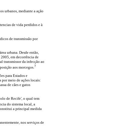
ios urbanos, mediante a ação
encias de vida perdidos e à
dicos de transmissão por
área urbana. Desde então,
e 2005, em decorrência de
al transmissor da infecção ao
7
xposição aos morcegos.
ões para Estados e
s por meio de ações locais:
ssa de cães e gatos
olo de Recife', o qual tem
cia do sistema local, a
onstitui a principal medida
manentemente, nos serviços de