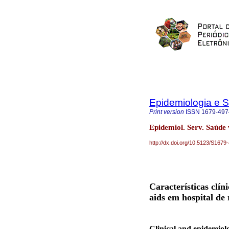
Epidemiologia e 
Print version
ISSN
1679-497
Epidemiol. Serv. Saúde 
http://dx.doi.org/10.5123/S16
Características clín
aids em hospital de 
Clinical and epidemiolog