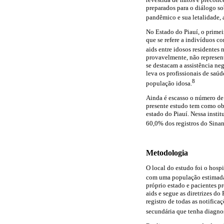
preparados para o diálogo so
pandêmico e sua letalidade, a
No Estado do Piauí, o primei
que se refere a indivíduos c
aids entre idosos residentes 
provavelmente, não representa
se destacam a assistência ne
leva os profissionais de saú
8
população idosa.
Ainda é escasso o número de 
presente estudo tem como obj
estado do Piauí. Nessa instit
60,0% dos registros do Sinan
Metodologia
O local do estudo foi o hospi
com uma população estimada
próprio estado e pacientes p
aids e segue as diretrizes d
registro de todas as notific
secundária que tenha diagno