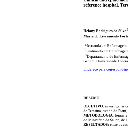
reference hospital, Ter
I
Helony Rodrigues da Silva
Maria do Livramento Forte
I
Mestranda em Enfermagem, Un
II
Graduando em Enfermagem, U
III
Departamento de Enfermag
Gênero, Universidade Federal 
Endereço para correspondên
RESUMO
OBJETIVO:
investigar as 
de Teresina, estado do Piauí, 
METODOLOGIA:
foram re
do Ministério da Saúde, de 1
RESULTADOS:
entre os ca