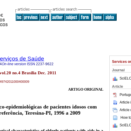
Serviços de Saúde
Services 
4
On-line version
ISSN
2237-9622
Journal
vol.20 no.4 Brasília Dec. 2011
SciELO
79-49742011000400009
Article
ARTIGO ORIGINAL
Portug
Article
ico-epidemiológicas de pacientes idosos com
Article
referência, Teresina-PI, 1996 a 2009
How to 
SciELO
ical characteristics of elderly patients with aids in a