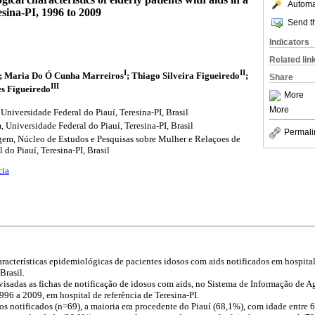
Automat
esina-PI, 1996 to 2009
Send th
Indicators
Related lin
I
II
;
Maria Do Ó Cunha Marreiros
;
Thiago Silveira Figueiredo
;
Share
III
s Figueiredo
More
More
iversidade Federal do Piauí, Teresina-PI, Brasil
niversidade Federal do Piauí, Teresina-PI, Brasil
Permali
em, Núcleo de Estudos e Pesquisas sobre Mulher e Relaçoes de
do Piauí, Teresina-PI, Brasil
cia
características epidemiológicas de pacientes idosos com aids notificados em hospita
Brasil.
visadas as fichas de notificação de idosos com aids, no Sistema de Informação de A
996 a 2009, em hospital de referência de Teresina-PI.
sos notificados (n=69), a maioria era procedente do Piauí (68,1%), com idade entre 