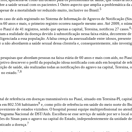
bre a saúde sexual com os pacientes.1 Outro aspecto que amplia a problemática da ai
5
pesar de a mortalidade ter reduzido muito, inclusive no Brasil.
ro caso de aids registrado no Sistema de Informação de Agravos de Notificação (Si
om 60 anos e mais, o primeiro registro ocorreu naquele mesmo ano. Até 2009, o nú
6
no Piauí é de 41 registros, sendo que apenas a capital, Teresina, notificou 27 casos.
m a realidade da doença devido à subnotificação nessa faixa etária, decorrente de v
gligenciada a essa população. A falsa crença da assexualidade entre idosos, presente
de a não abordarem a saúde sexual dessa clientela e, consequentemente, não investi
pesquisas que abordam pessoas na faixa etária de 60 anos e mais com aids, no Piauí
etivo descrever o perfil da população idosa notificada com aids em hospital de ref
uição de saúde, são realizadas todas as notificações do agravo na capital, Teresina, 
7,6
 no estado.
tal de referência em doenças transmissíveis no Piauí, situado em Teresina-PI, capita
9
 em 802.556 habitantes
e, como pólo de referência em saúde do meio norte do Bras
roveniente de estados vizinhos. O hospital possui equipe multiprofissional no ate
o Programa Nacional de DST/Aids. Escolheu-se esse serviço de saúde por ser o local o
ações do Sinan para o agravo na capital do Estado, independentemente da unidade de
7
sticado a doença.