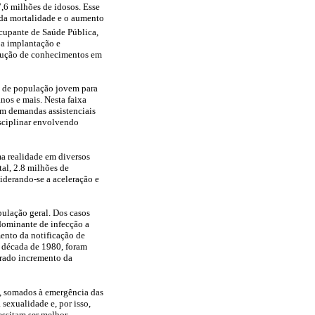
7,6 milhões de idosos. Esse
 da mortalidade e o aumento
cupante de Saúde Pública,
 a implantação e
odução de conhecimentos em
s de população jovem para
os e mais. Nesta faixa
om demandas assistenciais
isciplinar envolvendo
a realidade em diversos
al, 2.8 milhões de
iderando-se a aceleração e
ulação geral. Dos casos
dominante de infecção a
ento da notificação de
a década de 1980, foram
erado incremento da
s, somados à emergência das
sexualidade e, por isso,
essitam ser melhor