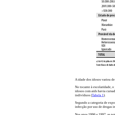
A idade dos idosos variou de
No tocante à escolaridade, 
idosos com aids havia cursado
indivíduos (
Tabela 1
).
Segundo a categoria de expo
infecção por uso de drogas in
Nos anos 1996 e 1997, as not