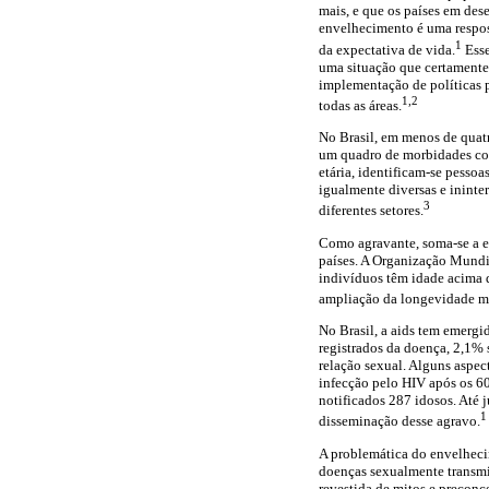
mais, e que os países em des
envelhecimento é uma respos
1
da expectativa de vida.
Esse
uma situação que certamente 
implementação de políticas 
1,2
todas as áreas.
No Brasil, em menos de quat
um quadro de morbidades com
etária, identificam-se pesso
igualmente diversas e ininte
3
diferentes setores.
Como agravante, soma-se a e
países. A Organização Mundia
indivíduos têm idade acima d
ampliação da longevidade m
No Brasil, a aids tem emerg
registrados da doença, 2,1%
relação sexual. Alguns aspe
infecção pelo HIV após os 6
notificados 287 idosos. Até 
1
disseminação desse agravo.
A problemática do envelhecim
doenças sexualmente transmis
revestida de mitos e preconc