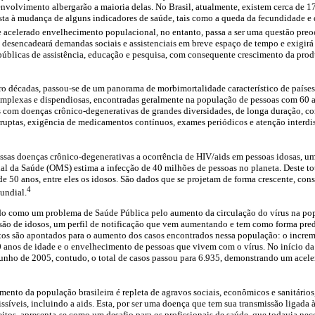
envolvimento albergarão a maioria delas. No Brasil, atualmente, existem cerca de 1
ta à mudança de alguns indicadores de saúde, tais como a queda da fecundidade e
 acelerado envelhecimento populacional, no entanto, passa a ser uma questão preo
desencadeará demandas sociais e assistenciais em breve espaço de tempo e exigirá
públicas de assistência, educação e pesquisa, com consequente crescimento da pr
ro décadas, passou-se de um panorama de morbimortalidade característico de paíse
plexas e dispendiosas, encontradas geralmente na população de pessoas com 60 an
as com doenças crônico-degenerativas de grandes diversidades, de longa duração, c
rruptas, exigência de medicamentos contínuos, exames periódicos e atenção interd
ssas doenças crônico-degenerativas a ocorrência de HIV/aids em pessoas idosas, um
l da Saúde (OMS) estima a infecção de 40 milhões de pessoas no planeta. Deste tot
e 50 anos, entre eles os idosos. São dados que se projetam de forma crescente, cons
4
undial.
ido como um problema de Saúde Pública pelo aumento da circulação do vírus na pop
 são de idosos, um perfil de notificação que vem aumentando e tem como forma pre
ctos são apontados para o aumento dos casos encontrados nessa população: o increm
0 anos de idade e o envelhecimento de pessoas que vivem com o vírus. No início d
junho de 2005, contudo, o total de casos passou para 6.935, demonstrando um acel
ento da população brasileira é repleta de agravos sociais, econômicos e sanitário
síveis, incluindo a aids. Esta, por ser uma doença que tem sua transmissão ligada à 
eitos, apresenta-se como um desafio para os profissionais de saúde, que todavia nec