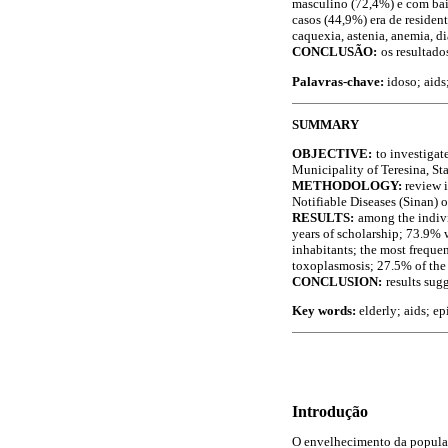
masculino (72,4%) e com baix
casos (44,9%) era de residen
caquexia, astenia, anemia, d
CONCLUSÃO:
os resultado
Palavras-chave:
idoso; aids
SUMMARY
OBJECTIVE:
to investigat
Municipality of Teresina, Stat
METHODOLOGY:
review i
Notifiable Diseases (Sinan) o
RESULTS:
among the indivi
years of scholarship; 73.9% 
inhabitants; the most frequen
toxoplasmosis; 27.5% of the 
CONCLUSION:
results sug
Key words:
elderly; aids; e
Introdução
O envelhecimento da populaç