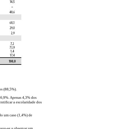
os (88,5%).
 86,9%. Apenas 4,3% dos
entificar a escolaridade dos
ado um caso (1,4%) de
ssou-se a observar um