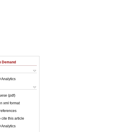
on Demand
 Analytics
uese (pdf)
 in xml format
 references
cite this article
 Analytics