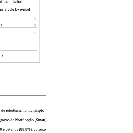
ic translation
is article by e-mail
ks
nk
l de referência no município
gravos de Notificação (Sinan)
60 e 69 anos (88,8%), do sexo