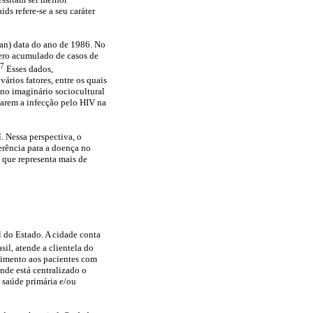
ds refere-se a seu caráter
nan) data do ano de 1986. No
mero acumulado de casos de
,7
Esses dados,
ários fatores, entre os quais
 no imaginário sociocultural
garem a infecção pelo HIV na
. Nessa perspectiva, o
erência para a doença no
o que representa mais de
l do Estado. A cidade conta
il, atende a clientela do
ndimento aos pacientes com
nde está centralizado o
 saúde primária e/ou