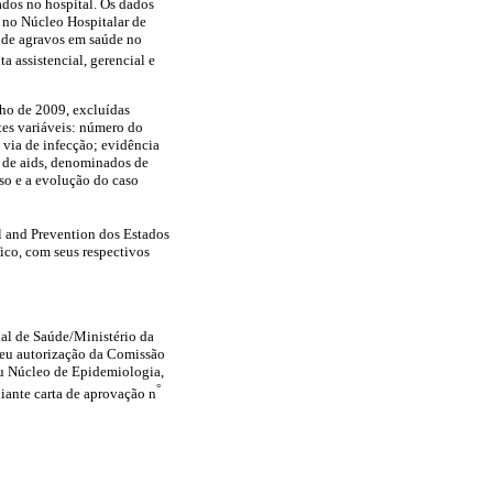
ados no hospital. Os dados
s no Núcleo Hospitalar de
o de agravos em saúde no
 assistencial, gerencial e
lho de 2009, excluídas
tes variáveis: número do
 via de infecção; evidência
os de aids, denominados de
so e a evolução do caso
ol and Prevention dos Estados
ico, com seus respectivos
l de Saúde/Ministério da
beu autorização da Comissão
seu Núcleo de Epidemiologia,
°
iante carta de aprovação n