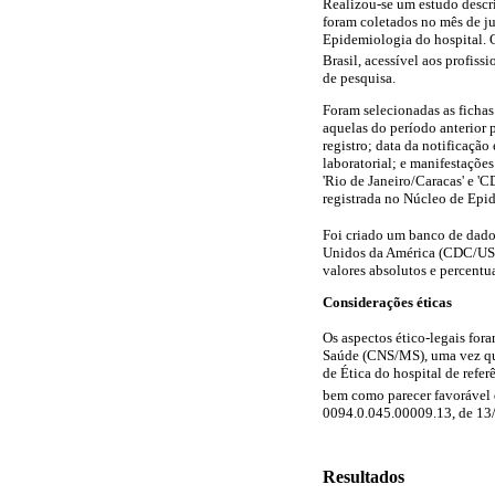
Realizou-se um estudo descri
foram coletados no mês de ju
Epidemiologia do hospital. O
Brasil, acessível aos profiss
de pesquisa.
Foram selecionadas as fichas
aquelas do período anterior 
registro; data da notificaçã
laboratorial; e manifestaçõe
'Rio de Janeiro/Caracas' e 
registrada no Núcleo de Epi
Foi criado um banco de dados
Unidos da América (CDC/USA)
valores absolutos e percentua
Considerações éticas
Os aspectos ético-legais fo
Saúde (CNS/MS), uma vez que
de Ética do hospital de refe
bem como parecer favorável 
0094.0.045.00009.13, de 13
Resultados