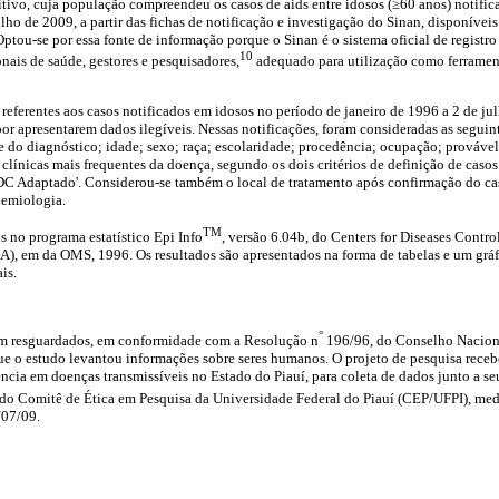
tivo, cuja população compreendeu os casos de aids entre idosos (≥60 anos) notific
lho de 2009, a partir das fichas de notificação e investigação do Sinan, disponívei
ptou-se por essa fonte de informação porque o Sinan é o sistema oficial de registr
10
ionais de saúde, gestores e pesquisadores,
adequado para utilização como ferramenta
 referentes aos casos notificados em idosos no período de janeiro de 1996 a 2 de ju
por apresentarem dados ilegíveis. Nessas notificações, foram consideradas as seguin
o e do diagnóstico; idade; sexo; raça; escolaridade; procedência; ocupação; provável
s clínicas mais frequentes da doença, segundo os dois critérios de definição de cas
'CDC Adaptado'. Considerou-se também o local de tratamento após confirmação do ca
demiologia.
TM
 no programa estatístico Epi Info
, versão 6.04b, do Centers for Diseases Contr
, em da OMS, 1996. Os resultados são apresentados na forma de tabelas e um gráf
is.
°
ram resguardados, em conformidade com a Resolução n
196/96, do Conselho Naciona
 o estudo levantou informações sobre seres humanos. O projeto de pesquisa rece
rência em doenças transmissíveis no Estado do Piauí, para coleta de dados junto a 
do Comitê de Ética em Pesquisa da Universidade Federal do Piauí (CEP/UFPI), med
/07/09.