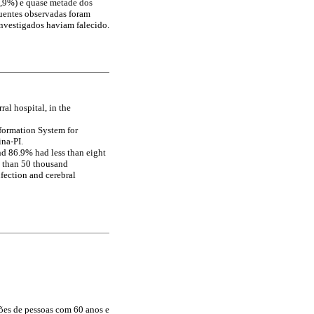
3,9%) e quase metade dos
quentes observadas foram
investigados haviam falecido.
ral hospital, in the
nformation System for
ina-PI.
nd 86.9% had less than eight
s than 50 thousand
nfection and cerebral
ões de pessoas com 60 anos e