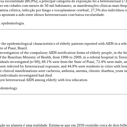
a escolaridade (86,9%); a principal categoria de exposição foi a heterossexual (7
tes em cidades com menos de 50 mil habitantes; as manifestações clínicas mais fre
iarreia crônica, infecção por fungo e toxoplasmose cerebral; 27,5% dos indivíduos 
s apontam a aids entre idosos heterossexuais com baixa escolaridade.
; epidemiologia.
e the epidemiological characteristics of elderly patients reported with AIDS in a refer
e of Piauí, Brazil.
nvestigation of the compulsory AIDS notification forms of elderly people, in the I
f the Brazilian Ministry of Health, from 1996 to 2009, in a referral hospital in Teres
duals investigated (n=69), 68.1% were from the State of Piauí, 72.4% were male, a
were infected by heterosexual exposure, and 44.9% were residents in cities with les
t clinical manifestations were cachexia, asthenia, anemia, chronic diarrhea, yeast i
individuals investigated had died.
gest heterosexual AIDS among elderly with low education.
pidemiology.
ão no planeta é uma realidade. Estima-se que em 2050 existirão cerca de dois bilh