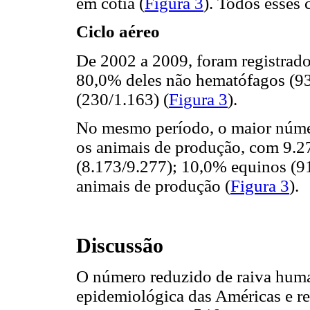
em cotia (
Figura 3
). Todos esses 
Ciclo aéreo
De 2002 a 2009, foram registrad
80,0% deles não hematófagos (9
(230/1.163) (
Figura 3
).
No mesmo período, o maior númer
os animais de produção, com 9.27
(8.173/9.277); 10,0% equinos (91
animais de produção (
Figura 3
).
Discussão
O número reduzido de raiva huma
epidemiológica das Américas e re