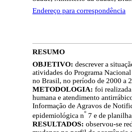
Endereço para correspondência
RESUMO
OBJETIVO:
descrever a situaç
atividades do Programa Nacional 
no Brasil, no período de 2000 a 
METODOLOGIA:
foi realizad
humana e atendimento antirrábi
Informação de Agravos de Notific
°
epidemiológica n
7 e de planilh
RESULTADOS:
observou-se re