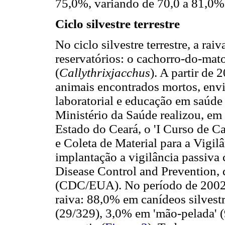
75,0%, variando de 70,0 a 81,0%
Ciclo silvestre terrestre
No ciclo silvestre terrestre, a rai
reservatórios: o cachorro-do-mato
(
Callythrixjacchus
). A partir de
animais encontrados mortos, envi
laboratorial e educação em saúde 
Ministério da Saúde realizou, em
Estado do Ceará, o 'I Curso de Ca
e Coleta de Material para a Vigilâ
implantação a vigilância passiva
Disease Control and Prevention,
(CDC/EUA). No período de 2002 
raiva: 88,0% em canídeos silvest
(29/329), 3,0% em 'mão-pelada' 