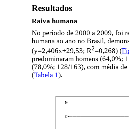
Resultados
Raiva humana
No período de 2000 a 2009, foi r
humana ao ano no Brasil, demons
2
(y=2,406x+29,53; R
=0,268) (
Fi
predominaram homens (64,0%; 105
(78,0%; 128/163), com média de 
(
Tabela 1
).