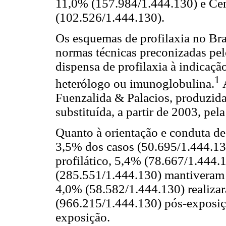
11,0% (157.984/1.444.130) e Ce
(102.526/1.444.130).
Os esquemas de profilaxia no Br
normas técnicas preconizadas pel
dispensa de profilaxia à indicaçã
1
heterólogo ou imunoglobulina.
A
Fuenzalida & Palacios, produzid
substituída, a partir de 2003, pela
Quanto à orientação e conduta de
3,5% dos casos (50.695/1.444.13
profilático, 5,4% (78.667/1.444.
(285.551/1.444.130) mantiveram 
4,0% (58.582/1.444.130) realiza
(966.215/1.444.130) pós-exposiç
exposição.