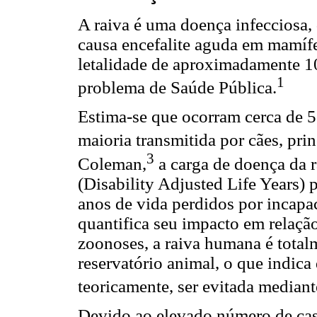
A raiva é uma doença infecciosa, d
causa encefalite aguda em mamífe
letalidade de aproximadamente 1
1
problema de Saúde Pública.
Estima-se que ocorram cerca de 5
maioria transmitida por cães, pri
3
Coleman,
a carga de doença da 
(Disability Adjusted Life Years) 
anos de vida perdidos por incap
quantifica seu impacto em relação
zoonoses, a raiva humana é total
reservatório animal, o que indic
teoricamente, ser evitada mediant
Devido ao elevado número de cas