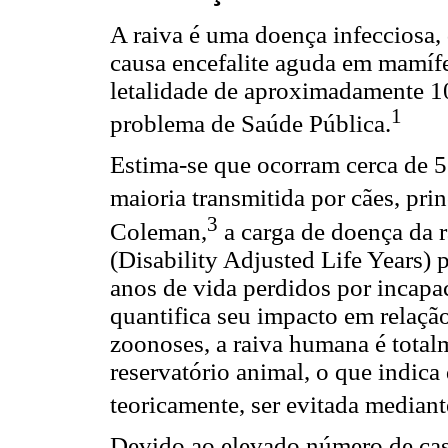
A raiva é uma doença infecciosa, d
causa encefalite aguda em mamífe
letalidade de aproximadamente 1
1
problema de Saúde Pública.
Estima-se que ocorram cerca de 5
maioria transmitida por cães, pri
3
Coleman,
a carga de doença da 
(Disability Adjusted Life Years) 
anos de vida perdidos por incap
quantifica seu impacto em relação
zoonoses, a raiva humana é total
reservatório animal, o que indic
teoricamente, ser evitada mediant
Devido ao elevado número de cas