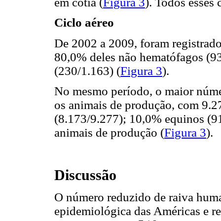
em cotia (
Figura 3
). Todos esses 
Ciclo aéreo
De 2002 a 2009, foram registrad
80,0% deles não hematófagos (9
(230/1.163) (
Figura 3
).
No mesmo período, o maior númer
os animais de produção, com 9.27
(8.173/9.277); 10,0% equinos (91
animais de produção (
Figura 3
).
Discussão
O número reduzido de raiva huma
epidemiológica das Américas e re