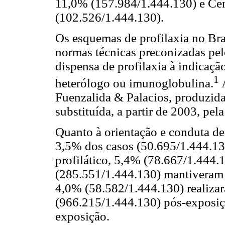
11,0% (157.984/1.444.130) e Ce
(102.526/1.444.130).
Os esquemas de profilaxia no Br
normas técnicas preconizadas pel
dispensa de profilaxia à indicaçã
1
heterólogo ou imunoglobulina.
A
Fuenzalida & Palacios, produzid
substituída, a partir de 2003, pela
Quanto à orientação e conduta de
3,5% dos casos (50.695/1.444.13
profilático, 5,4% (78.667/1.444.
(285.551/1.444.130) mantiveram 
4,0% (58.582/1.444.130) realiza
(966.215/1.444.130) pós-exposiç
exposição.