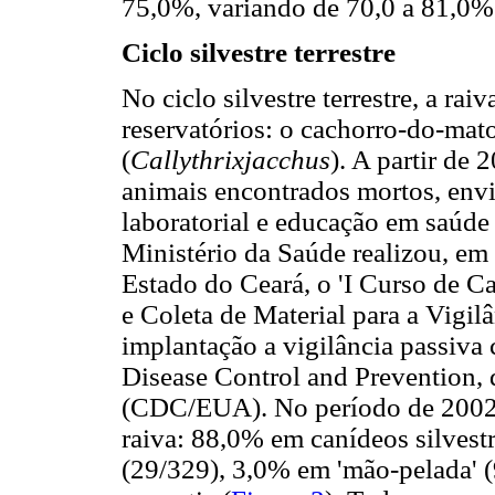
75,0%, variando de 70,0 a 81,0%
Ciclo silvestre terrestre
No ciclo silvestre terrestre, a rai
reservatórios: o cachorro-do-mato
(
Callythrixjacchus
). A partir de
animais encontrados mortos, envi
laboratorial e educação em saúde 
Ministério da Saúde realizou, em
Estado do Ceará, o 'I Curso de Ca
e Coleta de Material para a Vigilâ
implantação a vigilância passiva
Disease Control and Prevention,
(CDC/EUA). No período de 2002 
raiva: 88,0% em canídeos silvest
(29/329), 3,0% em 'mão-pelada' 