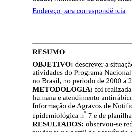
Endereço para correspondência
RESUMO
OBJETIVO:
descrever a situaç
atividades do Programa Nacional 
no Brasil, no período de 2000 a 
METODOLOGIA:
foi realizad
humana e atendimento antirrábi
Informação de Agravos de Notific
°
epidemiológica n
7 e de planilh
RESULTADOS:
observou-se re