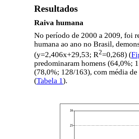
Resultados
Raiva humana
No período de 2000 a 2009, foi r
humana ao ano no Brasil, demons
2
(y=2,406x+29,53; R
=0,268) (
Fi
predominaram homens (64,0%; 105
(78,0%; 128/163), com média de 
(
Tabela 1
).