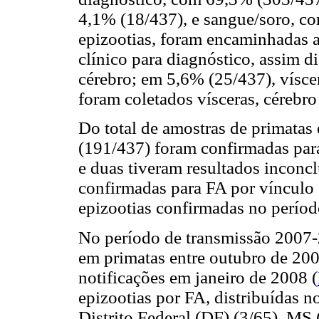
4,1% (18/437), e sangue/soro, c
epizootias, foram encaminhadas a
clínico para diagnóstico, assim d
cérebro; em 5,6% (25/437), vísce
foram coletados vísceras, cérebro
Do total de amostras de primatas
(191/437) foram confirmadas par
e duas tiveram resultados inconc
confirmadas para FA por vínculo 
epizootias confirmadas no períod
No período de transmissão 2007-
em primatas entre outubro de 20
notificações em janeiro de 2008 (
epizootias por FA, distribuídas n
Distrito Federal (DF) (3/65), MS