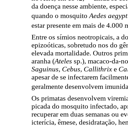
da doença nesse ambiente, especi
quando o mosquito
Aedes aegypt
estar presente em mais de 4.000 m
Entre os símios neotropicais, a 
epizoóticas, sobretudo nos do g
elevada mortalidade. Outros prim
aranha (
Ateles
sp.), macaco-da-noi
Saguinus, Cebus, Callithrix
e
Cal
apesar de se infectarem facilment
geralmente desenvolvem imunida
Os primatas desenvolvem viremia a
picada do mosquito infectado, ap
recuperar em duas semanas ou ev
icterícia, êmese, desidratação, he