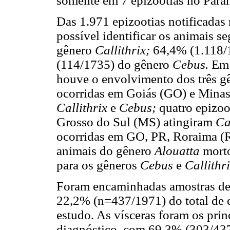
somente em 7 epizootias no Para
Das 1.971 epizootias notificadas
possível identificar os animais 
gênero
Callithrix;
64,4% (1.118/
(114/1735) do gênero
Cebus.
Em 
houve o envolvimento dos três g
ocorridas em Goiás (GO) e Minas
Callithrix
e
Cebus;
quatro epizo
Grosso do Sul (MS) atingiram
Ca
ocorridas em GO, PR, Roraima (
animais do gênero
Alouatta
morto
para os gêneros
Cebus
e
Callithr
Foram encaminhadas amostras de 
22,2% (n=437/1971) do total de e
estudo. As vísceras foram os princ
diagnóstico, com 69,3% (303/437