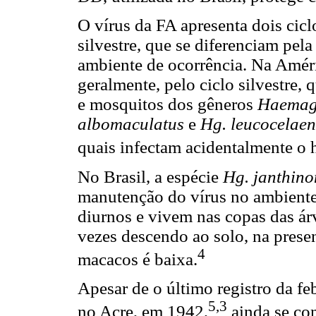
O vírus da FA apresenta dois cicl
silvestre, que se diferenciam pel
ambiente de ocorrência. Na Améric
geralmente, pelo ciclo silvestre
e mosquitos dos gêneros
Haema
albomaculatus
e
Hg. leucocelae
quais infectam acidentalmente o
No Brasil, a espécie
Hg. janthin
manutenção do vírus no ambiente 
diurnos e vivem nas copas das ár
vezes descendo ao solo, na pres
4
macacos é baixa.
Apesar de o último registro da fe
5,3
no Acre, em 1942,
ainda se con