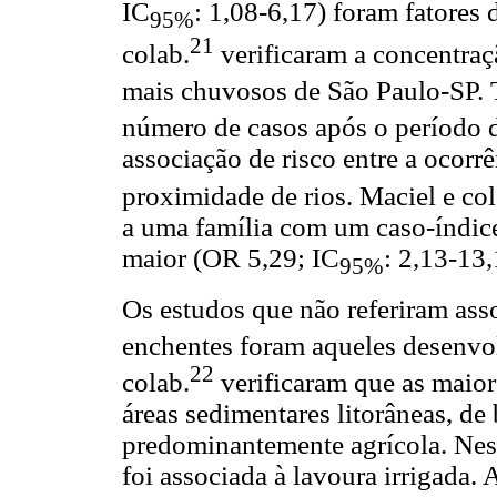
IC
: 1,08-6,17) foram fatores 
95%
21
colab.
verificaram a concentraçã
mais chuvosos de São Paulo-SP. T
número de casos após o período d
associação de risco entre a ocorrê
proximidade de rios. Maciel e col
a uma família com um caso-índice
maior (OR 5,29; IC
: 2,13-13,
95%
Os estudos que não referiram ass
enchentes foram aqueles desenvol
22
colab.
verificaram que as maior
áreas sedimentares litorâneas, de 
predominantemente agrícola. Ness
foi associada à lavoura irrigada.