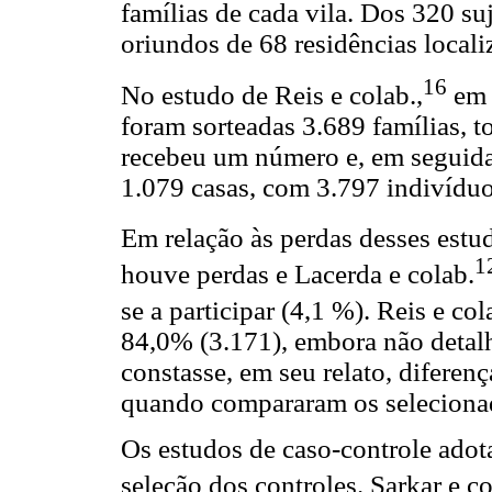
famílias de cada vila. Dos 320 su
oriundos de 68 residências locali
16
No estudo de Reis e colab.,
em 
foram sorteadas 3.689 famílias, t
recebeu um número e, em seguida
1.079 casas, com 3.797 indivíduo
Em relação às perdas desses estud
1
houve perdas e Lacerda e colab.
se a participar (4,1 %). Reis e col
84,0% (3.171), embora não detal
constasse, em seu relato, diferenç
quando compararam os seleciona
Os estudos de caso-controle ado
seleção dos controles. Sarkar e co