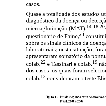
casos.
Quase a totalidade dos estudos ut
diagnóstico da doença ou detecção
14-18,20
microaglutinação (MAT).
23
questionário de Faine,
constitu
sobre os sinais clínicos da doenç
laboratoriais; nesta situação, fo
apresentaram somatório da pontua
22
19
colab.
e Tassinari e colab.
não
dos casos, os quais foram seleci
12
colab.
consideraram o teste Eli