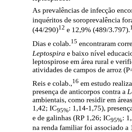
As prevalências de infecção enco
inquéritos de soroprevalência fo
12
(44/290)
e 12,9% (489/3.797).
15
Dias e colab.
encontraram correl
Leptospira
e baixo nível educaci
leptospirose em área rural e verif
atividades de campos de arroz (P
16
Reis e colab.,
em estudo realiza
presença de anticorpos contra a
L
ambientais, como residir em área
1,42; IC
: 1,14-1,75), presenç
95%
e de galinhas (RP 1,26; IC
: 1
95%
na renda familiar foi associado a