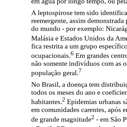
em água por longo tempo, ou pel
A leptospirose tem sido identifi
reemergente, assim demonstrada p
do mundo - por exemplo: Nicarágu
Malásia e Estados Unidos da Am
fica restrita a um grupo específi
6
ocupacionais.
Em grandes centros
não somente indivíduos com as o
7
população geral.
No Brasil, a doença tem distribu
todos os meses do ano e coeficie
2
habitantes.
Epidemias urbanas sã
em comunidades carentes, após en
2
de grande magnitude
- em São P