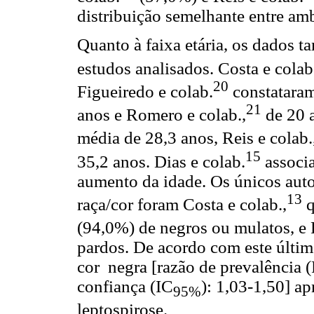
distribuição semelhante entre am
Quanto à faixa etária, os dados 
estudos analisados. Costa e colab
20
Figueiredo e colab.
constataram
21
anos e Romero e colab.,
de 20 a
média de 28,3 anos, Reis e colab.
15
35,2 anos. Dias e colab.
associ
aumento da idade. Os únicos aut
13
raça/cor foram Costa e colab.,
q
(94,0%) de negros ou mulatos, e R
pardos. De acordo com este últim
cor negra [razão de prevalência 
confiança (IC
): 1,03-1,50] a
95%
leptospirose.