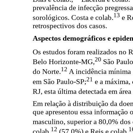
prevalência de infecção pregressa
13
sorológicos. Costa e colab.
e R
retrospectivos dos casos.
Aspectos demográficos e epidem
Os estudos foram realizados no R
20
Belo Horizonte-MG,
São Paulo
12
do Norte.
A incidência mínima d
21
em São Paulo-SP;
e a máxima, 
RJ, esta última detectada em área
Em relação à distribuição da doe
que apresentou essa informação o
masculino, superior a 80,0% dos 
12
1
colab.
(57,0%) e Reis e colab.