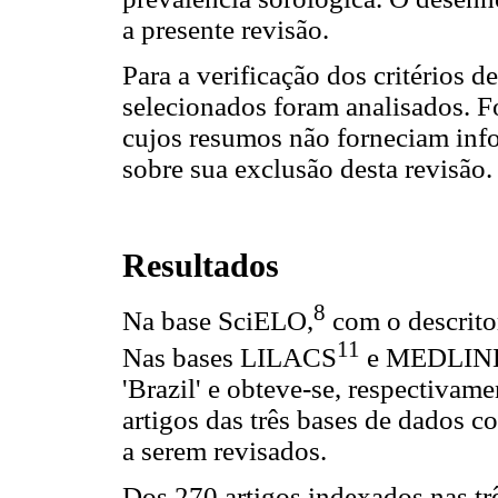
a presente revisão.
Para a verificação dos critérios d
selecionados foram analisados. Fo
cujos resumos não forneciam info
sobre sua exclusão desta revisão.
Resultados
8
Na base SciELO,
com o descritor
11
Nas bases LILACS
e MEDLIN
'Brazil' e obteve-se, respectivam
artigos das três bases de dados co
a serem revisados.
Dos 270 artigos indexados nas trê