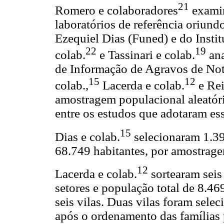
21
Romero e colaboradores
examin
laboratórios de referência oriun
Ezequiel Dias (Funed) e do Instit
22
19
colab.
e Tassinari e colab.
ana
de Informação de Agravos de Noti
15
12
colab.,
Lacerda e colab.
e Rei
amostragem populacional aleatór
entre os estudos que adotaram es
15
Dias e colab.
selecionaram 1.3
68.749 habitantes, por amostrage
12
Lacerda e colab.
sortearam seis
setores e população total de 8.46
seis vilas. Duas vilas foram sele
após o ordenamento das famílias