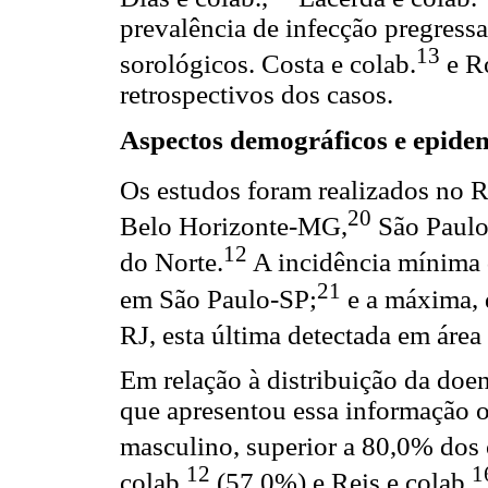
prevalência de infecção pregressa
13
sorológicos. Costa e colab.
e R
retrospectivos dos casos.
Aspectos demográficos e epidem
Os estudos foram realizados no R
20
Belo Horizonte-MG,
São Paulo
12
do Norte.
A incidência mínima d
21
em São Paulo-SP;
e a máxima, 
RJ, esta última detectada em área
Em relação à distribuição da doe
que apresentou essa informação o
masculino, superior a 80,0% dos 
12
1
colab.
(57,0%) e Reis e colab.