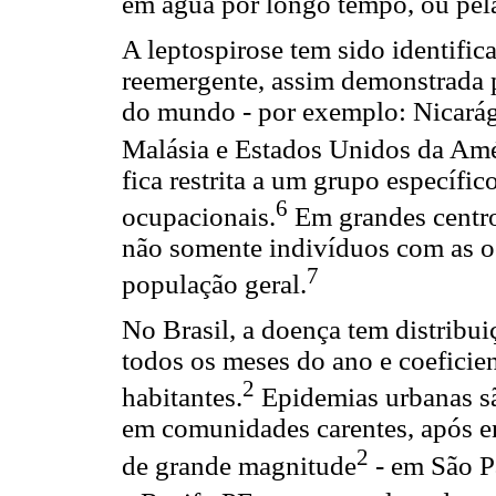
em água por longo tempo, ou pel
A leptospirose tem sido identifi
reemergente, assim demonstrada p
do mundo - por exemplo: Nicarágu
Malásia e Estados Unidos da Am
fica restrita a um grupo específi
6
ocupacionais.
Em grandes centros
não somente indivíduos com as o
7
população geral.
No Brasil, a doença tem distribu
todos os meses do ano e coeficie
2
habitantes.
Epidemias urbanas sã
em comunidades carentes, após en
2
de grande magnitude
- em São P