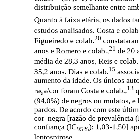
distribuição semelhante entre am
Quanto à faixa etária, os dados 
estudos analisados. Costa e colab
20
Figueiredo e colab.
constataram
21
anos e Romero e colab.,
de 20 a
média de 28,3 anos, Reis e colab.
15
35,2 anos. Dias e colab.
associ
aumento da idade. Os únicos aut
13
raça/cor foram Costa e colab.,
q
(94,0%) de negros ou mulatos, e R
pardos. De acordo com este últim
cor negra [razão de prevalência 
confiança (IC
): 1,03-1,50] a
95%
leptospirose.