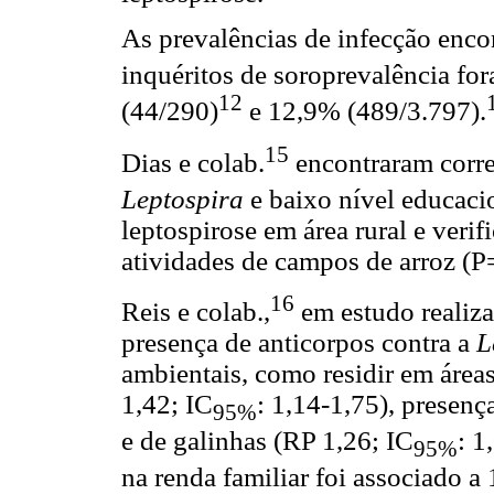
As prevalências de infecção enco
inquéritos de soroprevalência fo
12
(44/290)
e 12,9% (489/3.797).
15
Dias e colab.
encontraram correl
Leptospira
e baixo nível educaci
leptospirose em área rural e verif
atividades de campos de arroz (P
16
Reis e colab.,
em estudo realiza
presença de anticorpos contra a
L
ambientais, como residir em área
1,42; IC
: 1,14-1,75), presenç
95%
e de galinhas (RP 1,26; IC
: 1
95%
na renda familiar foi associado a