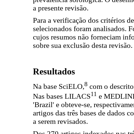
a presente revisão.
Para a verificação dos critérios d
selecionados foram analisados. Fo
cujos resumos não forneciam info
sobre sua exclusão desta revisão.
Resultados
8
Na base SciELO,
com o descritor
11
Nas bases LILACS
e MEDLIN
'Brazil' e obteve-se, respectivam
artigos das três bases de dados co
a serem revisados.
Dos 270 artigos indexados nas trê