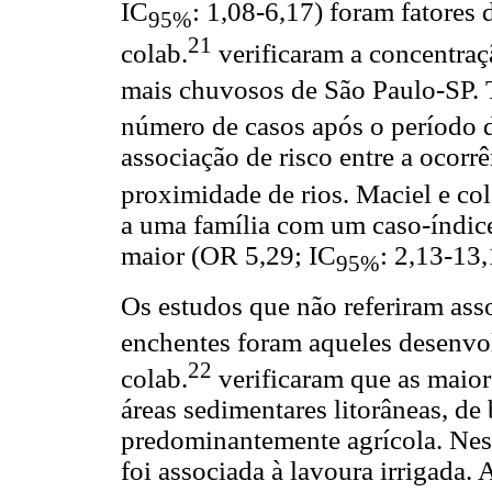
IC
: 1,08-6,17) foram fatores 
95%
21
colab.
verificaram a concentraçã
mais chuvosos de São Paulo-SP. T
número de casos após o período d
associação de risco entre a ocorrê
proximidade de rios. Maciel e col
a uma família com um caso-índice
maior (OR 5,29; IC
: 2,13-13,
95%
Os estudos que não referiram ass
enchentes foram aqueles desenvol
22
colab.
verificaram que as maior
áreas sedimentares litorâneas, de 
predominantemente agrícola. Ness
foi associada à lavoura irrigada.