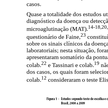
casos.
Quase a totalidade dos estudos ut
diagnóstico da doença ou detecção
14-18,20
microaglutinação (MAT).
23
questionário de Faine,
constitu
sobre os sinais clínicos da doenç
laboratoriais; nesta situação, fo
apresentaram somatório da pontua
22
19
colab.
e Tassinari e colab.
não
dos casos, os quais foram seleci
12
colab.
consideraram o teste Eli