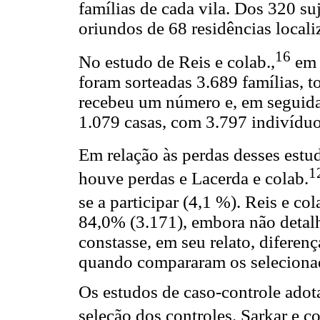
famílias de cada vila. Dos 320 su
oriundos de 68 residências locali
16
No estudo de Reis e colab.,
em 
foram sorteadas 3.689 famílias, t
recebeu um número e, em seguida
1.079 casas, com 3.797 indivíduo
Em relação às perdas desses estud
1
houve perdas e Lacerda e colab.
se a participar (4,1 %). Reis e col
84,0% (3.171), embora não detal
constasse, em seu relato, diferenç
quando compararam os seleciona
Os estudos de caso-controle ado
seleção dos controles. Sarkar e co