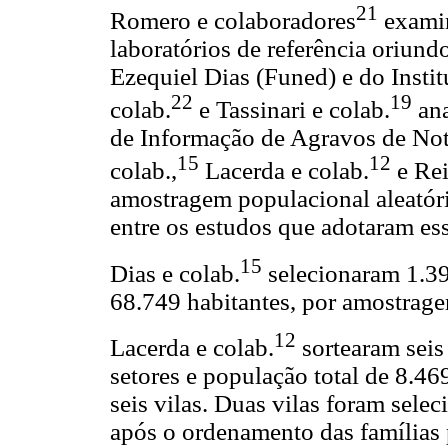
21
Romero e colaboradores
examin
laboratórios de referência oriun
Ezequiel Dias (Funed) e do Instit
22
19
colab.
e Tassinari e colab.
ana
de Informação de Agravos de Noti
15
12
colab.,
Lacerda e colab.
e Rei
amostragem populacional aleatór
entre os estudos que adotaram es
15
Dias e colab.
selecionaram 1.3
68.749 habitantes, por amostrage
12
Lacerda e colab.
sortearam seis
setores e população total de 8.46
seis vilas. Duas vilas foram sele
após o ordenamento das famílias