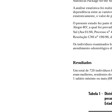
Statistical Package for the S
A análise estatística foi real
dependência entre as variáve
estatisticamente, o valor de 
O presente estudo fez parte
Alegre-RS', a qual foi prov
o
Sul (Ata 01/06, Processo n
4
o
Resolução CNS n
196/96, d
Os indivíduos examinados fo
atendimento odontológico de
Resultados
Um total de 720 indivíduos f
eram mulheres, residentes do
1 salário mínimo ou mais (68