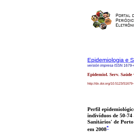
Epidemiologia e 
versión impresa
ISSN
1679-
Epidemiol. Serv. Saúde 
http://dx.doi.org/10.5123/S16
Perfil epidemiológi
indivíduos de 50-74 
Sanitários' de Porto
*
em 2008