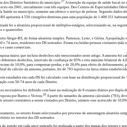
17
eia dos Distritos Sanitários do município.
A inserção da equipe de saúde bucal no
teceu em 2001, inicialmente com três equipes. Dos Centros de Especialidades Odon
 da Saúde no município, somente um oferece o serviço de prótese. Segundo dados d
-RS apresenta 4.550 cirurgiões-dentistas para uma população de 1.409.351 habitant
zada foi a aleatória proporcional de múltiplos-estágios, selecionando-se, na seguin
io e quarteirões.
orto Alegre-RS, de forma aleatória simples: Partenon; Leste; e Glória. A população
0 e 74 anos, residentes nos DS sorteados. Foram excluídas pessoas visitantes (não r
s e casas comerciais.
squisa maior, que incluiu desfechos não mencionados neste artigo. A amostra foi c
 diferentes desfechos, intervalo de confiança de 95% e erro máximo bilateral de 4
éscimo de 10,0%, para compensar perdas, e de 20,0% para efeito de delineamento, po
nal do cálculo da amostra, portanto, foi de 793 sujeitos na faixa etária estabelecid
em estudados em cada DS foi calculado com base na distribuição proporcional do 'n
ação com 50-74 anos de cada Distrito.
ios necessários foi definido com base na realização de 8 exames diários por dupla 
20
oposta por Barros e Victora.
A partir do tamanho da amostra calculado (793), divid
e setores censitários a serem visitados por Distrito, número esse acrescido de 10,0
apeamento, os setores foram selecionados por processo de amostragem aleatória sim
ritório no interior dos DS sorteados.
 do estudo em cada setor sorteado foi realizada a partir dos mapas dos setores e seu