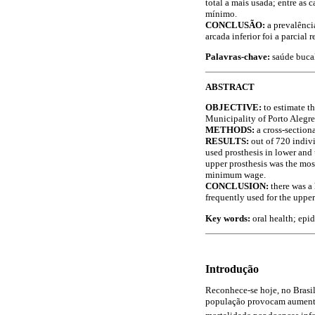
total a mais usada; entre as 
mínimo.
CONCLUSÃO:
a prevalênci
arcada inferior foi a parcial 
Palavras-chave:
saúde bucal
ABSTRACT
OBJECTIVE:
to estimate t
Municipality of Porto Alegre,
METHODS:
a cross-section
RESULTS:
out of 720 indiv
used prosthesis in lower and
upper prosthesis was the mos
minimum wage.
CONCLUSION:
there was a
frequently used for the upper 
Key words:
oral health; epi
Introdução
Reconhece-se hoje, no Brasil
população provocam aumento s