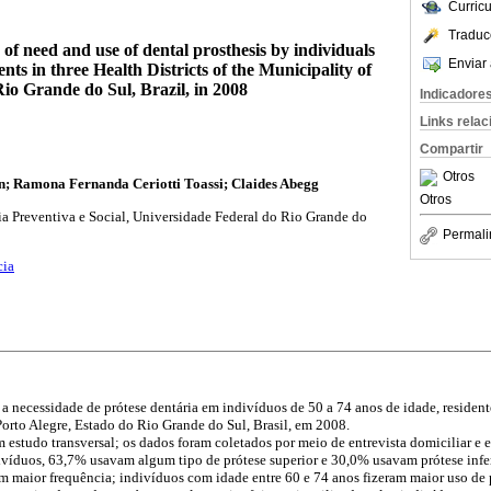
Curric
Traduc
 of need and use of dental prosthesis by individuals
Enviar 
ents in three Health Districts of the Municipality of
Rio Grande do Sul, Brazil, in 2008
Indicadore
Links rela
Compartir
Otros
; Ramona Fernanda Ceriotti Toassi
; Claides Abegg
Otros
 Preventiva e Social, Universidade Federal do Rio Grande do
Permali
cia
 a necessidade de prótese dentária em indivíduos de 50 a 74 anos de idade, residente
orto Alegre, Estado do Rio Grande do Sul, Brasil, em 2008.
m estudo transversal; os dados foram coletados por meio de entrevista domiciliar e 
víduos, 63,7% usavam algum tipo de prótese superior e 30,0% usavam prótese infe
com maior frequência; indivíduos com idade entre 60 e 74 anos fizeram maior uso de 