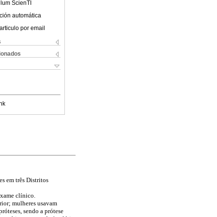
ulum ScienTI
ción automática
articulo por email
s
cionados
nk
s em três Distritos
exame clínico.
rior; mulheres usavam
próteses, sendo a prótese