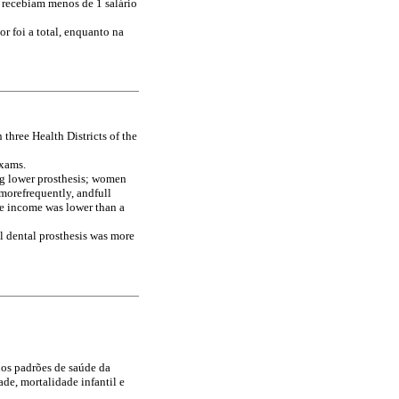
ue recebiam menos de 1 salário
or foi a total, enquanto na
 three Health Districts of the
exams.
ng lower prosthesis; women
morefrequently, andfull
se income was lower than a
ll dental prosthesis was more
nos padrões de saúde da
de, mortalidade infantil e