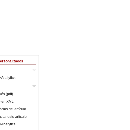
Personalizados
 Analytics
ués (pdf)
lo en XML
cias del artículo
itar este artículo
 Analytics