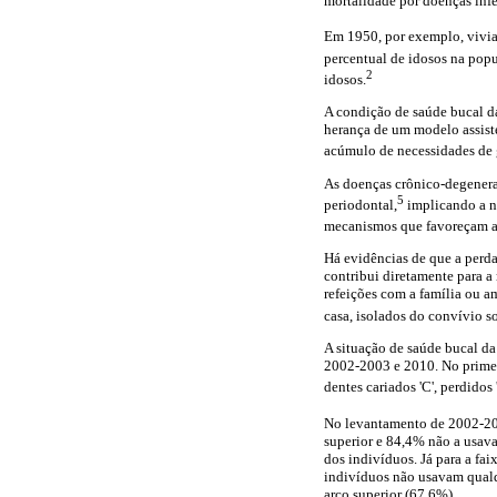
mortalidade por doenças infe
Em 1950, por exemplo, vivia
percentual de idosos na popu
2
idosos.
A condição de saúde bucal da
herança de um modelo assiste
acúmulo de necessidades de 
As doenças crônico-degenerat
5
periodontal,
implicando a n
mecanismos que favoreçam a 
Há evidências de que a perda
contribui diretamente para 
refeições com a família ou a
casa, isolados do convívio so
A situação de saúde bucal da
2002-2003 e 2010. No primei
dentes cariados 'C', perdidos '
No levantamento de 2002-2
superior e 84,4% não a usava
dos indivíduos. Já para a fa
indivíduos não usavam qualqu
arco superior (67,6%).