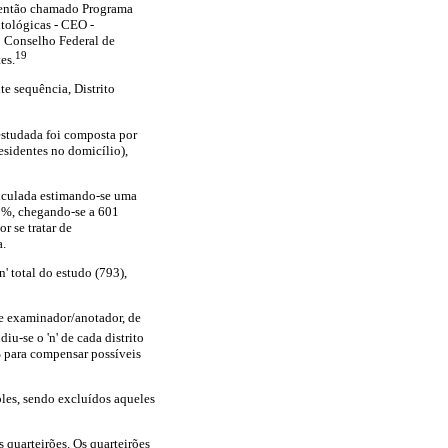
 então chamado Programa
tológicas - CEO -
o Conselho Federal de
19
es.
te sequência, Distrito
 estudada foi composta por
esidentes no domicílio),
alculada estimando-se uma
,0%, chegando-se a 601
r se tratar de
a.
' total do estudo (793),
de examinador/anotador, de
iu-se o 'n' de cada distrito
% para compensar possíveis
ples, sendo excluídos aqueles
s quarteirões. Os quarteirões