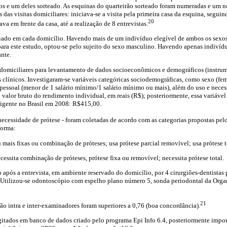
s e um deles sorteado. As esquinas do quarteirão sorteado foram numeradas e um no
 das visitas domiciliares: iniciava-se a visita pela primeira casa da esquina, seguin
20
a em frente da casa, até a realização de 8 entrevistas.
iado em cada domicílio. Havendo mais de um indivíduo elegível de ambos os sexos,
ara este estudo, optou-se pelo sujeito do sexo masculino. Havendo apenas indivíd
ante.
s domiciliares para levantamento de dados socioeconômicos e demográficos (instru
clínicos. Investigaram-se variáveis categóricas sociodemográficas, como sexo (fe
pessoal (menor de 1 salário mínimo/1 salário mínimo ou mais), além do uso e neces
 valor bruto do rendimento individual, em reais (R$); posteriormente, essa variável
vigente no Brasil em 2008: R$415,00.
e necessidade de prótese - foram coletadas de acordo com as categorias propostas pel
forma:
 mais fixas ou combinação de próteses; usa prótese parcial removível; usa prótese t
ecessita combinação de próteses, prótese fixa ou removível; necessita prótese total.
o após a entrevista, em ambiente reservado do domicílio, por 4 cirurgiões-dentistas
. Utilizou-se odontoscópio com espelho plano número 5, sonda periodontal da Org
21
ão intra e inter-examinadores foram superiores a 0,76 (boa concordância).
gitados em banco de dados criado pelo programa Epi Info 6.4, posteriormente impo