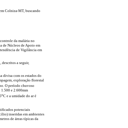
m em Colniza-MT, buscando
 controle da malária no
ia de Núcleos de Apoio em
tendência de Vigilância em
descritos a seguir,
na divisa com os estados do
pagem, exploração florestal
rno. O período chuvoso
re 1.500 e 2.600mm
o
5
C e a umidade do ar é
tificados potenciais
icílio) inseridas em ambientes
etros de áreas típicas da