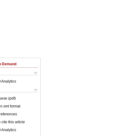
on Demand
 Analytics
uese (pdf)
 in xml format
 references
cite this article
 Analytics