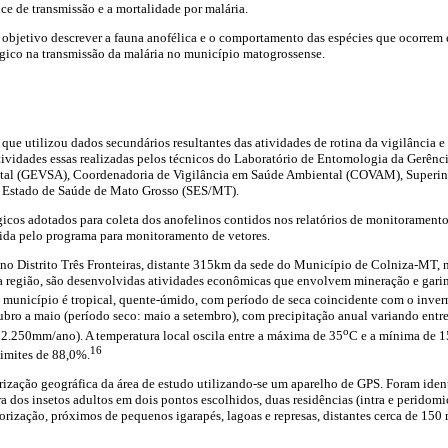
ce de transmissão e a mortalidade por malária.
 objetivo descrever a fauna anofélica e o comportamento das espécies que ocorre
ico na transmissão da malária no município matogrossense.
 que utilizou dados secundários resultantes das atividades de rotina da vigilância e
ividades essas realizadas pelos técnicos do Laboratório de Entomologia da Gerênc
tal (GEVSA), Coordenadoria de Vigilância em Saúde Ambiental (COVAM), Superin
e Estado de Saúde de Mato Grosso (SES/MT).
os adotados para coleta dos anofelinos contidos nos relatórios de monitoramento, 
cida pelo programa para monitoramento de vetores.
 no Distrito Três Fronteiras, distante 315km da sede do Município de Colniza-MT, 
região, são desenvolvidas atividades econômicas que envolvem mineração e garim
 município é tropical, quente-úmido, com período de seca coincidente com o inve
bro a maio (período seco: maio a setembro), com precipitação anual variando ent
o
 2.250mm/ano). A temperatura local oscila entre a máxima de 35
C e a mínima de 1
16
limites de 88,0%.
terização geográfica da área de estudo utilizando-se um aparelho de GPS. Foram iden
ura dos insetos adultos em dois pontos escolhidos, duas residências (intra e peridom
rização, próximos de pequenos igarapés, lagoas e represas, distantes cerca de 150 m