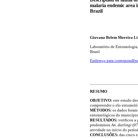
malaria endemic area i
Brazil
Giovana Belem Moreira Li
Laboratório de Entomologia,
Brasil
Endereço para correspondên
RESUMO
OBJETIVO:
este estudo de
compreender o elo entomológ
MÉTODOS:
os dados foram 
entomológicos do município 
RESULTADOS:
verificou a
predominou
An. darlingi
(97
atividade no início do perío
CONCLUSÕES:
das cinco e