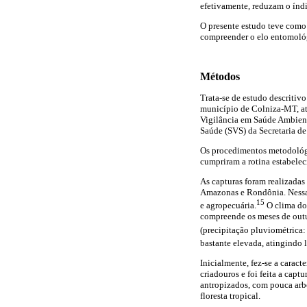
efetivamente, reduzam o índi
O presente estudo teve como
compreender o elo entomológ
Métodos
Trata-se de estudo descritivo
município de Colniza-MT, at
Vigilância em Saúde Ambien
Saúde (SVS) da Secretaria d
Os procedimentos metodológic
cumpriram a rotina estabele
As capturas foram realizadas
Amazonas e Rondônia. Nessa 
15
e agropecuária.
O clima do
compreende os meses de outu
(precipitação pluviométrica:
bastante elevada, atingindo 
Inicialmente, fez-se a carac
criadouros e foi feita a capt
antropizados, com pouca arbo
floresta tropical.