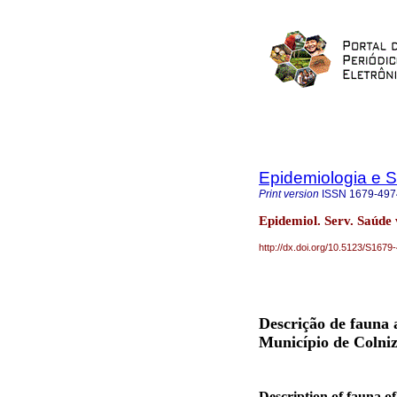
Epidemiologia e 
Print version
ISSN
1679-497
Epidemiol. Serv. Saúde 
http://dx.doi.org/10.5123/S16
Descrição de fauna 
Município de Colniz
Description of fauna o