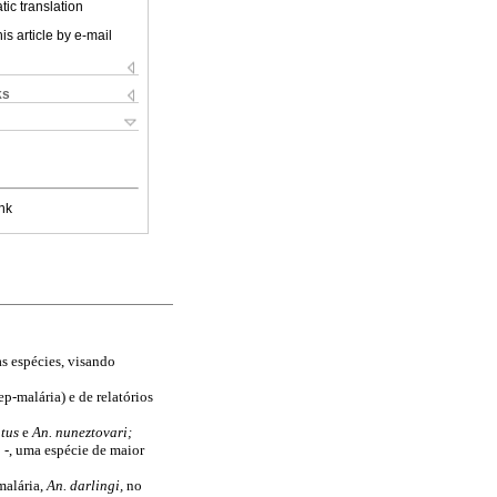
ic translation
is article by e-mail
ks
nk
s espécies, visando
-malária) e de relatórios
atus
e
An. nuneztovari;
 -, uma espécie de maior
malária,
An. darlingi,
no