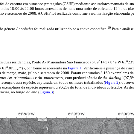
a foi de captura em humanos protegidos (CSHP) mediante aspiradores manuais de suc
odo das 18:00 às 22:00 horas, acrescidas de mais uma noite de coleta de 12 horas (da
lho e setembro de 2008. A CSHP foi realizada conforme a normatização elaborada pe
10
do gênero
Anopheles
foi realizada utilizando-se a chave específica.
Para a análise
o
o
em duas residências, Ponto A - Mineradora São Francisco (S 09
14'57,0" e W 61
23'
o
W 61
30'11,7") -, conforme se apresenta na
Figura 1
. Verificou-se a presença de cinc
es de março, maio, julho e setembro de 2008. Foram capturados 3.160 exemplares da
tus, An. triannulatus
e
An. nuneztovari,
com predominância de
An. darlingi
(97,5%
 presença dessa espécie, capturada em todos os meses trabalhados (
Figura 2
), observ
 exemplares da espécie representou 96,2% do total de indivíduos coletados. As de
ncias, ao longo do ano (
Figura 3
).