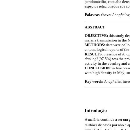
peridomicilio, com alta dens
aspectos relacionados aos c
Palavras-chave:
Anopheles
ABSTRACT
OBJECTIVE:
this study de
malaria transmission in the 
METHODS:
data were colle
entomological reports of the
RESULTS:
presence of
Anop
darlingi
(97.5%) was the pred
activity in the evening and 
CONCLUSION:
in five pres
with high density in May; suc
Key words:
Anopheles
; inse
Introdução
A malária continua a ser um 
milhões de casos por ano e 
2