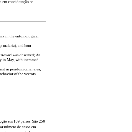
do em consideração os
link in the entomological
p-malaria), andfrom
eztovari
was observed;
An.
y in May, with increased
nt in peridomiciliar area,
behavior of the vectors.
ecção em 109 países. São 250
ior número de casos em