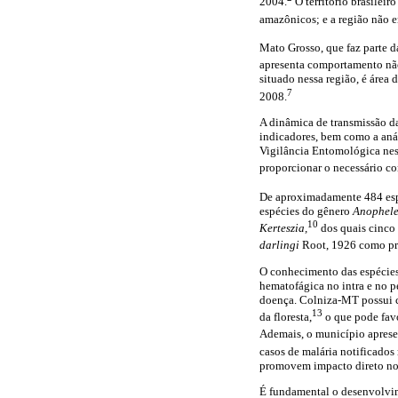
2004.
O território brasileir
amazônicos; e a região não e
Mato Grosso, que faz parte d
apresenta comportamento não
situado nessa região, é área 
7
2008.
A dinâmica de transmissão d
indicadores, bem como a aná
Vigilância Entomológica ness
proporcionar o necessário c
De aproximadamente 484 espéc
espécies do gênero
Anophel
10
Kerteszia,
dos quais cinco
darlingi
Root, 1926 como pr
O conhecimento das espécies 
hematofágica no intra e no p
doença. Colniza-MT possui c
13
da floresta,
o que pode fav
Ademais, o município aprese
casos de malária notificado
promovem impacto direto no 
É fundamental o desenvolvi