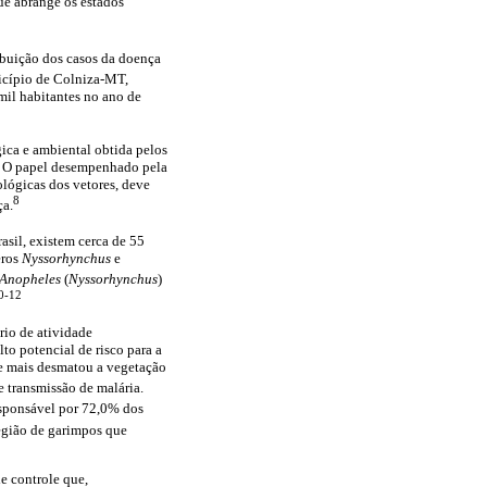
que abrange os estados
ibuição dos casos da doença
cípio de Colniza-MT,
 mil habitantes no ano de
ica e ambiental obtida pelos
s. O papel desempenhado pela
ológicas dos vetores, deve
8
ça.
asil, existem cerca de 55
eros
Nyssorhynchus
e
Anopheles
(
Nyssorhynchus
)
0-12
rio de atividade
to potencial de risco para a
ue mais desmatou a vegetação
e transmissão de malária.
esponsável por 72,0% dos
região de garimpos que
 controle que,