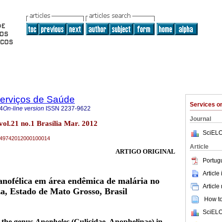
Serviços de Saúde
Services 
4
On-line version
ISSN
2237-9622
Journal
vol.21 no.1 Brasília Mar. 2012
SciELO
79-49742012000100014
Article
ARTIGO ORIGINAL
Portug
Article
anofélica em área endêmica de malária no
Article
a, Estado de Mato Grosso, Brasil
How to 
SciELO
f the genus
Anopheles
(Culicidae, Anophelinae) in