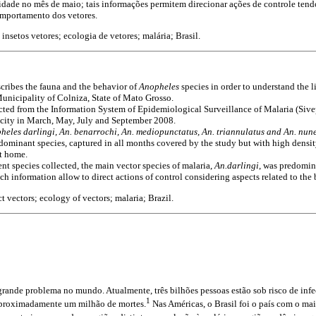
idade no mês de maio; tais informações permitem direcionar ações de controle ten
omportamento dos vetores.
;
insetos vetores; ecologia de vetores; malária; Brasil.
scribes the fauna and the behavior of
Anopheles
species in order to understand the 
Municipality of Colniza, State of Mato Grosso.
cted from the Information System of Epidemiological Surveillance of Malaria (Sive
 city in March, May, July and September 2008.
heles darlingi, An. benarrochi, An. mediopunctatus, An. triannulatus and An. nun
ominant species, captured in all months covered by the study but with high densit
at home.
ent species collected, the main vector species of malaria,
An.darlingi
, was predomina
h information allow to direct actions of control considering aspects related to the 
ct vectors; ecology of vectors; malaria; Brazil.
grande problema no mundo. Atualmente, três bilhões pessoas estão sob risco de inf
1
aproximadamente um milhão de mortes.
Nas Américas, o Brasil foi o país com o ma