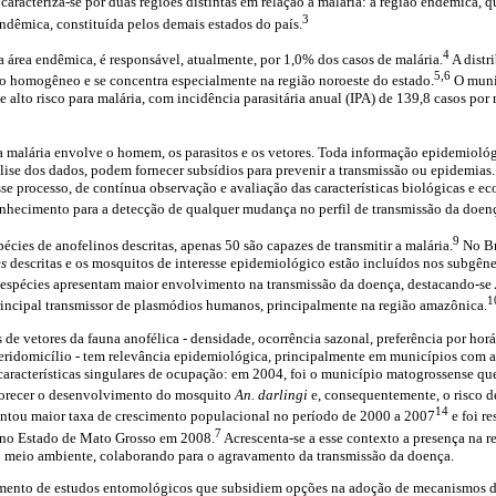
o caracteriza-se por duas regiões distintas em relação à malária: a região endêmica, 
3
ndêmica, constituída pelos demais estados do país.
4
a área endêmica, é responsável, atualmente, por 1,0% dos casos de malária.
A distr
5,6
 homogêneo e se concentra especialmente na região noroeste do estado.
O muni
de alto risco para malária, com incidência parasitária anual (IPA) de 139,8 casos por
a malária envolve o homem, os parasitos e os vetores. Toda informação epidemiológ
lise dos dados, podem fornecer subsídios para prevenir a transmissão ou epidemia
e processo, de contínua observação e avaliação das características biológicas e ec
onhecimento para a detecção de qualquer mudança no perfil de transmissão da doen
9
ies de anofelinos descritas, apenas 50 são capazes de transmitir a malária.
No Br
es
descritas e os mosquitos de interesse epidemiológico estão incluídos nos subgên
 espécies apresentam maior envolvimento na transmissão da doença, destacando-se
1
incipal transmissor de plasmódios humanos, principalmente na região amazônica.
de vetores da fauna anofélica - densidade, ocorrência sazonal, preferência por horá
eridomicílio - tem relevância epidemiológica, principalmente em municípios com al
aracterísticas singulares de ocupação: em 2004, foi o município matogrossense q
orecer o desenvolvimento do mosquito
An. darlingi
e, consequentemente, o risco d
14
ntou maior taxa de crescimento populacional no período de 2000 a 2007
e foi r
7
s no Estado de Mato Grosso em 2008.
Acrescenta-se a esse contexto a presença na 
meio ambiente, colaborando para o agravamento da transmissão da doença.
mento de estudos entomológicos que subsidiem opções na adoção de mecanismos de