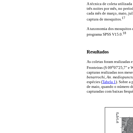
A técnica de coleta utilizad
três noites por mês, no perí
cada mês de março, maio, ju
17
captura de mosquitos.
A taxonomia dos mosquitos 
18
programa SPSS V15.0.
Resultados
As coletas foram realizadas 
o
Fronteiras (S 09
07'25,7" e 
capturas realizadas nos mes
benarrochi, An. mediopuncta
espécies (
Tabela 1
). Sobre a
de maio, quando o número de
capturadas com baixas frequê