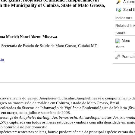
Automat
n the Municipality of Colniza, State of Mato Grosso,
Send th
Indicators
Related lin
Share
ma Maciel; Nanci Akemi Missawa
More
 Secretaria de Estado de Saúde de Mato Grosso, Cuiabá-MT,
More
Permali
cia
screve a fauna do gênero
Anopheles
(Culicidae, Anophelinae) e o comportamento da
ico na transmissão da malária em Colniza, estado de Mato Grosso, Brasil.
coletados do Sistema de Informação de Vigilância Epidemiológica da Malária (Sivep
em março, maio, julho e setembro de 2008.
 presença de
Anopheles darlingi, An. benarrochi, An. mediopunctatus, An. triannul
,5%), capturada em todos os meses estudados - embora com alta densidade em maio
do noturno e no peridomicílio.
spécies presentes nas coletas, houve predominância da principal espécie vetora da 