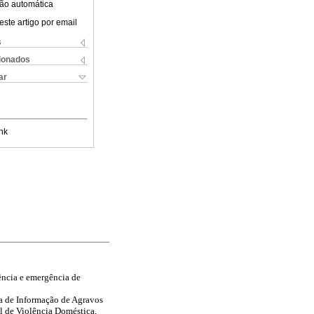
ão automática
este artigo por email
s
cionados
ar
nk
gência e emergência de
ma de Informação de Agravos
al de Violência Doméstica,