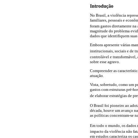
Introdução
No Brasil, a violência represe
familiares, pessoais e econô
foram gastos diretamente na a
magnitude do problema evide
dados que identifiquem suas p
Embora apresente várias mani
institucionais, sociais e de tr
controlável e transformável, 
sobre esse agravo.
Compreender as característic
atuação.
Vista, sobretudo, como um pr
gastos com estruturas pré-hos
de elaborar estratégias de 
O Brasil foi pioneiro ao ado
década, houve um avanço nas 
as políticas concentram-se n
Em todo o mundo, os dados re
impacto da violência não fata
em estudos caracteriza os c