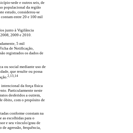
ípio-sede e outros seis, de
so populacional da região
te estudo, considerou-se
 contam entre 20 e 100 mil
os junto à Vigilância
 2008, 2009 e 2010.
adamente, 5 mil
Ficha de Notificação,
ão registrados os dados de
ica ou social mediante uso de
idade, que resulte ou possa
2,13,14
ação.
 intencional da força física
ento. Particularmente neste
ratos desferidos a outrem,
de óbito, com o propósito de
entadas conforme constam na
e as escolhidas para o
ssor e seu vínculo/grau de
o de agressão, frequência,