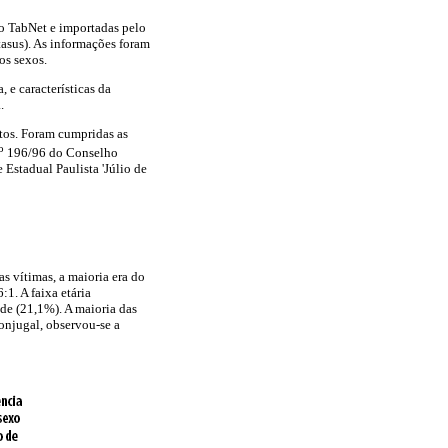
vo TabNet e importadas pelo
asus). As informações foram
os sexos.
 e características da
.
itos. Foram cumpridas as
o
196/96 do Conselho
Estadual Paulista 'Júlio de
as vítimas, a maioria era do
1. A faixa etária
ade (21,1%). A maioria das
onjugal, observou-se a