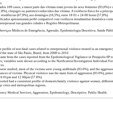
s.
ados 109 casos; a maior parte das vítimas eram jovens do sexo feminino (93,6%) e o
8%), cônjuges ou parentes/conhecidos das vítimas. A violência física foi a princip
s residências (67,9%), aos domingos (16,5%), entre 18:01 e 24:00 horas (57,8%).
ificados apresentaram perfil compatível com violência intrafamiliar doméstica cont
interpessoal nas grandes cidades e Regiões Metropolitanas.
 Serviços Médicos de Emergência; Agressão; Epidemiologia Descritiva; Saúde Públ
e profile of non-fatal cases related to interpersonal violence treated in an emergency
f the state of São Paulo, Brazil, from 2008 to 2010.
came from the cases reported from the Epidemiological Vigilance in Penápolis-SP to
es; variables were shown according to the Notification/Investigation Individual Fo
ces.
were studied; most of the victims were young andfemale (93.6%); and the aggresso
ntances of victims. Physical violence was the main form of aggression (93.6%), prin
 6:01pm and 12:00pm (57.8%).
eported had a consistent profile of domesticfamily violence against women, differen
ge cities and metropolitan regions.
ency Medical Services; Aggression; Epidemiology, Descriptive; Public Health.