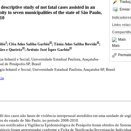
Traduç
descriptive study of not fatal cases assisted in an
Enviar 
ty to seven municipalities of the state of São Paulo,
010
Indicadore
Links rela
Compartilh
Mais
I
II
II
ilio
; Cléa Adas Saliba Garbin
; Tânia Adas Saliba Rovida
;
Mais
II
II
ães e Queiróz
; Artênio José Ísper Garbin
Permali
 Infantil e Social, Universidade Estadual Paulista, Araçatuba-
pal de Penápolis-SP, Brasil
 Infantil e Social, Universidade Estadual Paulista, Araçatuba-SP, Brasil
cia
rfil dos casos não fatais de violência interpessoal atendidos em uma unidade de ur
ios do estado de São Paulo, no período 2008-2010.
asos notificados à Vigilância Epidemiológica de Penápolis foram obtidos do Siste
ariáveis foram apresentadas conforme a Ficha de Notificação/Investigação Individu