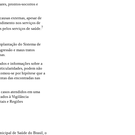
res, prontos-socorros e
causas externas, apesar de
endimento nos serviços de
7
 pelos serviços de saúde.
mplantação do Sistema de
agressão e maus tratos
nas.
ados e informações sobre a
articularidades, podem não
, tomou-se por hipótese que a
intas das encontradas nas
os casos atendidos em uma
cados à Vigilância
itais e Regiões
nicipal de Saúde do Brasil, o