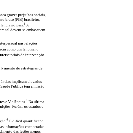
voca graves prejuízos sociais,
o bruto (PIB) brasileiro,
1
lência no país.
A
ara tal devem-se embasar em
nterpessoal nas relações
ência como um fenômeno
ntersetoriais de intervenção
olvimento de estratégias de
quências implicam elevados
 a Saúde Pública tem a missão
4
es e Violências.
Na última
uições. Porém, os estudos e
6
nção.
É difícil quantificar o
das informações encontradas
ecimento das lesões menos