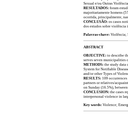
Sexual e/ou Outras Violência
RESULTADOS:
foram estud
majoritariamente homens (57,
ocorrida, principalmente, na
CONCLUSÃO:
os casos not
dos estudos sobre violência 
Palavras-chave:
Violência;
ABSTRACT
OBJECTIVE:
to describe th
serves seven municipalities o
METHODS:
the study data 
System for Notifiable Diseas
and/or other Types of Violen
RESULTS:
109 occurrences 
partners or relatives/acquai
on Sunday (16.5%), between
CONCLUSION:
the cases r
interpersonal violence in lar
Key words:
Violence; Emerg