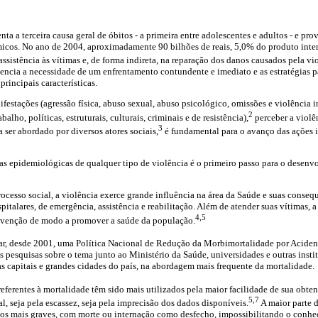
nta a terceira causa geral de óbitos - a primeira entre adolescentes e adultos - e pro
micos. No ano de 2004, aproximadamente 90 bilhões de reais, 5,0% do produto intern
ssistência às vítimas e, de forma indireta, na reparação dos danos causados pela vio
ncia a necessidade de um enfrentamento contundente e imediato e as estratégias p
rincipais características.
festações (agressão física, abuso sexual, abuso psicológico, omissões e violência i
2
abalho, políticas, estruturais, culturais, criminais e de resistência),
perceber a viol
3
a ser abordado por diversos atores sociais,
é fundamental para o avanço das ações i
as epidemiológicas de qualquer tipo de violência é o primeiro passo para o desenv
ocesso social, a violência exerce grande influência na área da Saúde e suas conse
pitalares, de emergência, assistência e reabilitação. Além de atender suas vítimas,
4,5
prevenção de modo a promover a saúde da população.
tar, desde 2001, uma Política Nacional de Redução da Morbimortalidade por Acident
pesquisas sobre o tema junto ao Ministério da Saúde, universidades e outras instit
as capitais e grandes cidades do país, na abordagem mais frequente da mortalidade.
ferentes à mortalidade têm sido mais utilizados pela maior facilidade de sua obte
5,7
l, seja pela escassez, seja pela imprecisão dos dados disponíveis.
A maior parte 
asos mais graves, com morte ou internação como desfecho, impossibilitando o conh