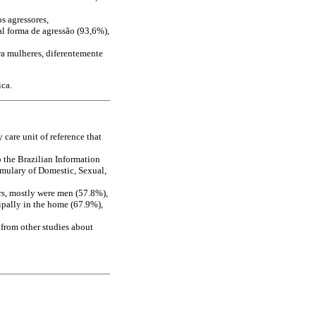
s agressores,
al forma de agressão (93,6%),
ra mulheres, diferentemente
ica.
 care unit of reference that
 the Brazilian Information
rmulary of Domestic, Sexual,
rs, mostly were men (57.8%),
cipally in the home (67.9%),
tfrom other studies about