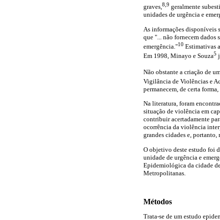
8,9
graves,
geralmente subesti
unidades de urgência e emer
As informações disponíveis s
que "... não fornecem dados 
10
emergência."
Estimativas a
5
Em 1998, Minayo e Souza
j
Não obstante a criação de 
Vigilância de Violências e 
permanecem, de certa forma, 
Na literatura, foram encontr
situação de violência em cap
contribuir acertadamente para
ocorrência da violência inte
grandes cidades e, portanto, 
O objetivo deste estudo foi 
unidade de urgência e emergê
Epidemiológica da cidade de P
Metropolitanas.
Métodos
Trata-se de um estudo epidem