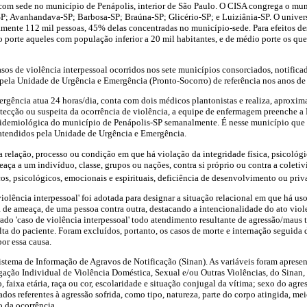
om sede no município de Penápolis, interior de São Paulo. O CISA congrega o munic
SP; Avanhandava-SP; Barbosa-SP; Braúna-SP; Glicério-SP; e Luiziânia-SP. O univer
mente 112 mil pessoas, 45% delas concentradas no município-sede. Para efeitos des
porte aqueles com população inferior a 20 mil habitantes, e de médio porte os que
sos de violência interpessoal ocorridos nos sete municípios consorciados, notificad
pela Unidade de Urgência e Emergência (Pronto-Socorro) de referência nos anos de
rgência atua 24 horas/dia, conta com dois médicos plantonistas e realiza, aproxim
ecção ou suspeita da ocorrência de violência, a equipe de enfermagem preenche a 
pidemiológica do município de Penápolis-SP semanalmente. É nesse município que s
atendidos pela Unidade de Urgência e Emergência.
a relação, processo ou condição em que há violação da integridade física, psicológ
meaça a um indivíduo, classe, grupos ou nações, contra si próprio ou contra a coletiv
cos, psicológicos, emocionais e espirituais, deficiência de desenvolvimento ou priv
violência interpessoal' foi adotada para designar a situação relacional em que há uso
a de ameaça, de uma pessoa contra outra, destacando a intencionalidade do ato viol
ado 'caso de violência interpessoal' todo atendimento resultante de agressão/maus t
ta do paciente. Foram excluídos, portanto, os casos de morte e internação seguida 
or essa causa.
istema de Informação de Agravos de Notificação (Sinan). As variáveis foram apres
gação Individual de Violência Doméstica, Sexual e/ou Outras Violências, do Sinan, 
, faixa etária, raça ou cor, escolaridade e situação conjugal da vítima; sexo do agre
dos referentes à agressão sofrida, como tipo, natureza, parte do corpo atingida, mei
o da ocorrência.