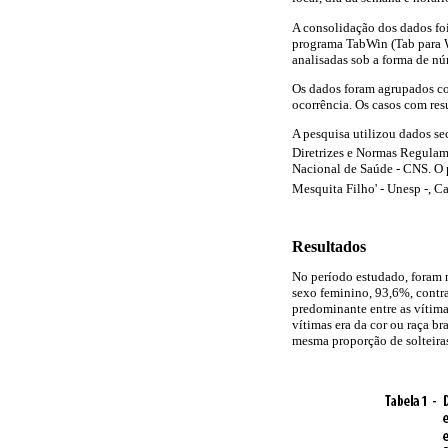
A consolidação dos dados foi
programa TabWin (Tab para W
analisadas sob a forma de nú
Os dados foram agrupados conf
ocorrência. Os casos com res
A pesquisa utilizou dados se
Diretrizes e Normas Regulam
Nacional de Saúde - CNS. O p
Mesquita Filho' - Unesp -, 
Resultados
No período estudado, foram no
sexo feminino, 93,6%, contr
predominante entre as vítima
vítimas era da cor ou raça 
mesma proporção de solteira