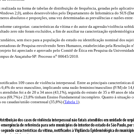
 realizada na forma de tabelas de distribuição de frequência, geradas pelo aplicati
indows 2,0), ambos desenvolvidos pelo Departamento de Informática do SUS (Dat
meros absolutos e proporções, uma vez determinadas as prevalências e razões entre 
orme categorias: características da vítima e do autor da agressão/violência sofrida,
ultado zero não foram excluídos, a fim de auxiliar na caracterização epidemiológica
cundários, sem risco para a população do estudo ou identificação nominal dos suje
entadoras de Pesquisa envolvendo Seres Humanos, estabelecidas pela Resolução n
rojeto foi apreciado e aprovado pelo Comitê de Ética em Pesquisa da Universidade 
o
Campus de Araçatuba-SP: Processo n
00645/2010.
tificados 109 casos de violência interpessoal. Entre as principais características d
a 6,4% do sexo masculino, implicando uma razão feminino/masculino (F/M) de 14,6:
s atendidas foi a de 20 a 34 anos (43,1%), seguida do estrato de 35 a 49 anos de id
branca (69,7%) e 23,8% tinham Ensino Fundamental incompleto. Quanto à situação c
s ou casadas/união consensual (35,8%) (
Tabela 1
).