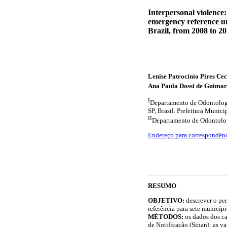
Interpersonal violence: 
emergency reference uni
Brazil, from 2008 to 2
Lenise Patrocínio Pires Cec
Ana Paula Dossi de Guimar
I
Departamento de Odontologia
SP, Brasil. Prefeitura Munici
II
Departamento de Odontologia
Endereço para correspondên
RESUMO
OBJETIVO:
descrever o pe
referência para sete municíp
MÉTODOS:
os dados dos c
de Notificação (Sinan); as v