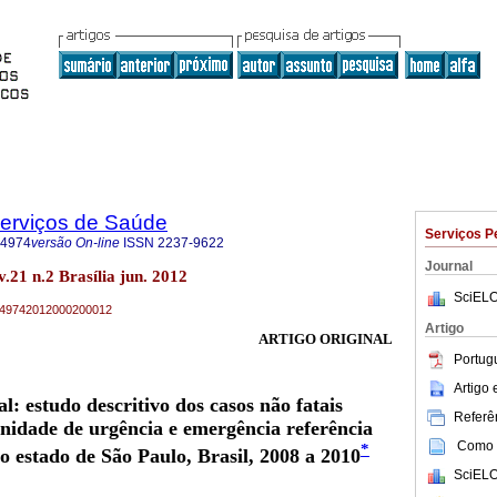
Serviços de Saúde
Serviços P
-4974
versão On-line
ISSN
2237-9622
Journal
.21 n.2 Brasília jun. 2012
SciELO
79-49742012000200012
Artigo
ARTIGO ORIGINAL
Portug
Artigo
al: estudo descritivo dos casos não fatais
Referên
idade de urgência e emergência referência
Como c
*
o estado de São Paulo, Brasil, 2008 a 2010
SciELO