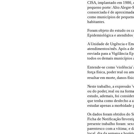
CISA, implantado em 1986, c
pequeno porte: Alto Alegre-
consorciada é de aproximada
como municípios de pequeno 
habitantes.
Foram objeto do estudo os ca
Epidemiológica e atendidos 
A Unidade de Urgência e Eme
atendimentos/mês. Após a det
enviada para a Vigilância E
todos os demais municípios 
Entende-se como 'violência' 
força física, poder real ou a
resultar em morte, danos físi
Neste trabalho, a expressão '
ou do poder, real ou na form
estudo, ademais, foi consider
que tenha como desfecho a al
estudar apenas a morbidade p
Os dados foram obtidos do S
Ficha de Notificação/Investi
presente trabalho foram: sexo
parentesco com a vítima; e da
local, dia da semana e horári