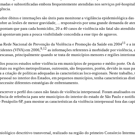
madas e subnotificadas embora frequentemente atendidas nos serviços pré-hospitala
gência.
obre óbitos e internações são úteis para monitorar a vigilância epidemiológica das 
sobre as lesões de menor gravidade, ... responsáveis por uma grande demanda de at
pontam que para cada homicídio, 20 a 40 casos de violência não fatal são atendidos
á apontavam para a pouca visibilidade concedida a esse tipo de agravos.
11
uma Rede Nacional de Prevenção da Violência e Promoção da Saúde em 2004
e a i
9,12
Acidentes (VIVA) em 2006,
as informações referentes à morbidade por violência, 
escassas, principalmente quando se trata de municípios menores e regiões interiora
ados poucos estudos sobre violência em municípios de pequeno e médio porte. Os d
itais ou regiões metropolitanas, outrossim, são frequentes, porém, devido às suas p
 a criação de políticas adequadas às características loco-regionais. Neste trabalho
rpessoal no interior dos Estados, em pequenos municípios, tenha características dist
necessite diferentes estratégias de enfrentamento.
descrever o perfil dos casos não fatais de violência interpessoal. Foram analisados 
ncia de referência para sete municípios do interior do estado de São Paulo e notifi
enápolis-SP, para mostrar as características da violência interpessoal fora das cap
iológico descritivo transversal, realizado na região do primeiro Consórcio Intermu