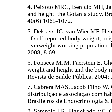
4. Peixoto MRG, Benicio MH, Jard
and height: the Goiania study, Br
40(6):1065-1072.
5. Dekkers JC, van Wier MF, He
of self-reported body weight, hei
overweight working population.
2008; 8:69.
6. Fonseca MJM, Faerstein E, Cho
weight and height and the body m
Revista de Saúde Pública. 2004;
7. Cabrera MAS, Jacob Filho W. 
distribuição e associação com há
Brasileiros de Endocrinologia &
8. Sampaio LR, Figueiredo VC. Co