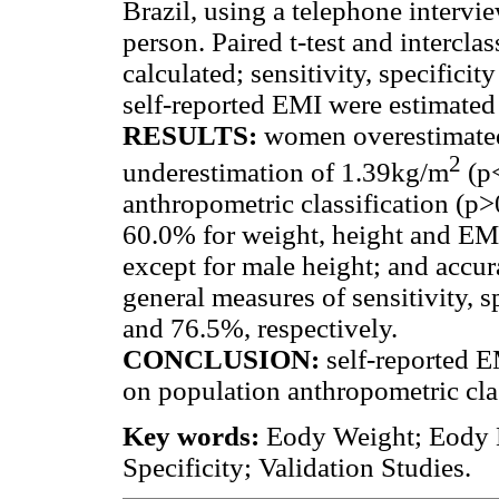
Brazil, using a telephone interv
person. Paired t-test and intercla
calculated; sensitivity, specifici
self-reported EMI were estimated 
RESULTS
:
women overestimate
2
underestimation of 1.39kg/m
(p<
anthropometric classification (p
60.0% for weight, height and EMI
except for male height; and accur
general measures of sensitivity,
and 76.5%, respectively.
CONCLUSION
:
self-reported 
on population anthropometric cla
Key words:
Eody Weight; Eody H
Specificity; Validation Studies.