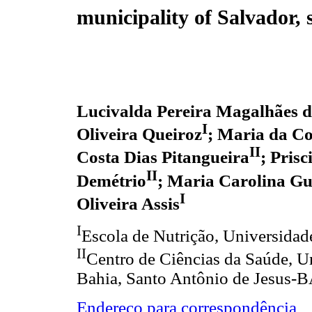
municipality of Salvador, s
Lucivalda Pereira Magalhães d
I
Oliveira Queiroz
; Maria da Co
II
Costa Dias Pitangueira
; Prisc
II
Demétrio
; Maria Carolina Gu
I
Oliveira Assis
I
Escola de Nutrição, Universidad
II
Centro de Ciências da Saúde, U
Bahia, Santo Antônio de Jesus-B
Endereço para correspondência