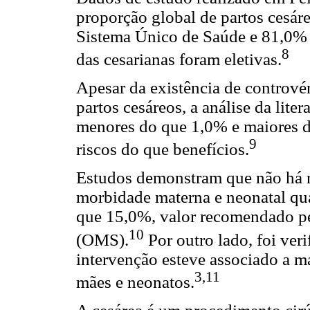
proporção global de partos cesár
Sistema Único de Saúde e 81,0% 
8
das cesarianas foram eletivas.
Apesar da existência de contrové
partos cesáreos, a análise da lite
menores do que 1,0% e maiores d
9
riscos do que benefícios.
Estudos demonstram que não há re
morbidade materna e neonatal qua
que 15,0%, valor recomendado p
10
(OMS).
Por outro lado, foi ver
intervenção esteve associado a m
3,11
mães e neonatos.