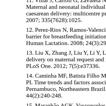
11. Villar J, Carroli G, Zavaleta
Maternal and neonatal individual 
caesarean delivery: multicentre p
2007; 335(7628):1025.
12. Perez-Rios N, Ramos-Valencia
barrier for breastfeeding initiati
Human Lactation. 2008; 24(3):2
13. Liu X, Zhang J, Liu Y, Li Y, 
delivery on maternal request and
PLoS One. 2012; 7(5):e37336.
14. Caminha MF, Batista Filho M,
PI. Time trends and factors associ
Pernambuco, Northeastern Brazil.
44(2):240-248.
15. Maranhão AGK, Vasconcelo