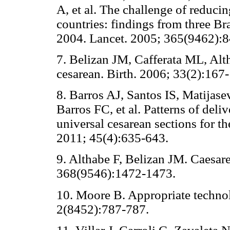
A, et al. The challenge of reduci
countries: findings from three Br
2004. Lancet. 2005; 365(9462):
7. Belizan JM, Cafferata ML, Alth
cesarean. Birth. 2006; 33(2):167
8. Barros AJ, Santos IS, Matijas
Barros FC, et al. Patterns of deliv
universal cesarean sections for th
2011; 45(4):635-643.
9. Althabe F, Belizan JM. Caesare
368(9546):1472-1473.
10. Moore B. Appropriate technol
2(8452):787-787.