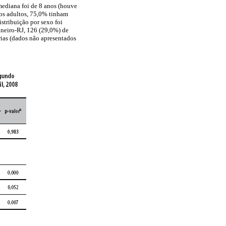
 mediana foi de 8 anos (houve
e os adultos, 75,0% tinham
istribuição por sexo foi
aneiro-RJ, 126 (29,0%) de
rias (dados não apresentados