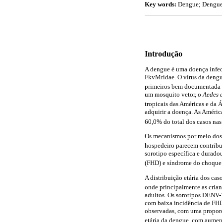
Key words:
Dengue; Dengue 
Introdução
A dengue é uma doença infec
FkvMridae. O vírus da dengu
primeiros bem documentada no
um mosquito vetor, o
Aedes 
tropicais das Américas e da Á
adquirir a doença. As Améric
60,0% do total dos casos nas
Os mecanismos por meio dos q
hospedeiro parecem contribui
sorotipo específica e durado
(FHD) e síndrome do choque
A distribuição etária dos cas
onde principalmente as crian
adultos. Os sorotipos DENV-
com baixa incidência de FH
observadas, com uma proporç
etária da dengue, com aumen