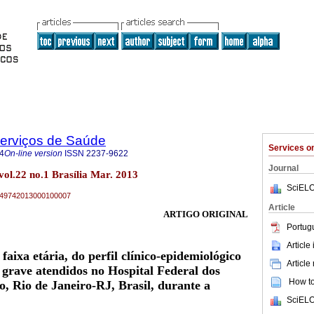
Serviços de Saúde
Services 
4
On-line version
ISSN
2237-9622
Journal
vol.22 no.1 Brasília Mar. 2013
SciELO
79-49742013000100007
Article
ARTIGO ORIGINAL
Portug
Article
faixa etária, do perfil clínico-epidemiológico
Article
 grave atendidos no Hospital Federal dos
How to 
o, Rio de Janeiro-RJ, Brasil, durante a
SciELO