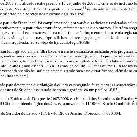
e 2008 e notificados entre janeiro e 16 de junho de 2008. O critério de inclusão f
14
rios do Ministério da Saúde vigentes na ocasião',
notificado no Sistema de Info
este mantido pelo Serviço de Epidemiologia do HFSE.
 partir do Sinan local foi complementado por variáveis adicionais coletadas pela 
ectivamente, a partir dos prontuários, referentes a sinais e sintomas, à história pre
la, e a resultados de exames laboratoriais (hematócrito, menor plaquetemia registra
iáveis são registradas nas próprias fichas de investigação, preenchidas durante a ro
s ficam arquivadas no Serviço de Epidemiologia/HFSE.
r foi digitado em planilha Excel e a análise estatística realizada pelo programa E
s, realizou-se a revisão da cópia da ficha de investigação ou do prontuário médico.
ico dos casos, forma clínica, sinais e sintomas, resultados de exames laboratoriais e 
 até 12 anos -; adolescente - 13 a 19 anos -; e adulto - 20 anos ou mais. Os idosos 
orrespondente não foi suficientemente grande para essa estratificação, além de as car
 adultos em geral.
sada para descrever a distribuição das variáveis segundo faixa etária; as associações 
lo teste t de Student, assumindo-se como significativo um p-valor <0,05.
 estudo 'Epidemia de Dengue de 2007/2008 e o Hospital dos Servidores do Estado: 
fil Clínico-epidemiológico dos Casos', aprovado em 11/08/2008 pelo Comitê de Ét
o
 do Servidor do Estado - HFSE - do Rio de Janeiro: Protocolo n
000.334.