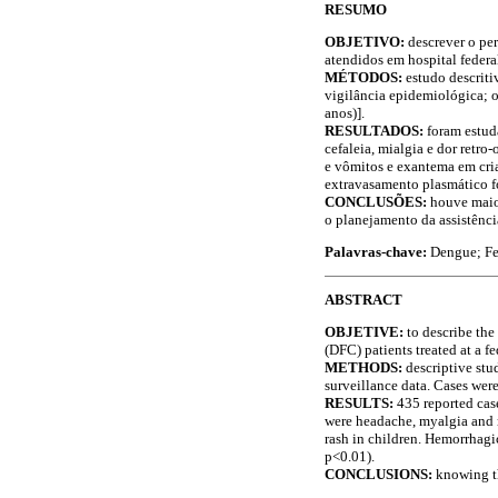
RESUMO
OBJETIVO
:
descrever o pe
atendidos em hospital federa
MÉTODOS
:
estudo descriti
vigilância epidemiológica; os
anos)].
RESULTADOS
:
foram estu
cefaleia, mialgia e dor retr
e vômitos e exantema em cria
extravasamento plasmático fo
CONCLUSÕES
:
houve maio
o planejamento da assistênci
Palavras-chave:
Dengue; Fe
ABSTRACT
OBJETIVE
:
to describe th
(DFC) patients treated at a f
METHODS
:
descriptive st
surveillance data. Cases wer
RESULTS
:
435 reported ca
were headache, myalgia and r
rash in children. Hemorrhagi
p<0.01).
CONCLUSIONS
:
knowing th