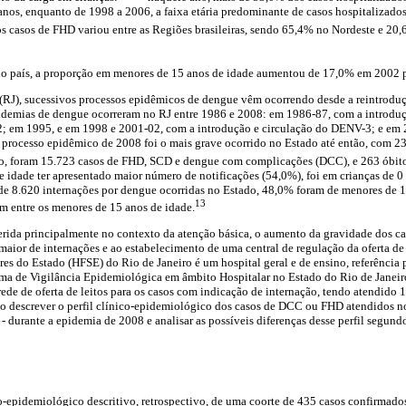
nos, enquanto de 1998 a 2006, a faixa etária predominante de casos hospitalizados
os casos de FHD variou entre as Regiões brasileiras, sendo 65,4% no Nordeste e 20
s no país, a proporção em menores de 15 anos de idade aumentou de 17,0% em 2002
 (RJ), sucessivos processos epidêmicos de dengue vêm ocorrendo desde a reintrod
pidemias de dengue ocorreram no RJ entre 1986 e 2008: em 1986-87, com a introd
 em 1995, e em 1998 e 2001-02, com a introdução e circulação do DENV-3; e em 
rocesso epidêmico de 2008 foi o mais grave ocorrido no Estado até então, com 2
, foram 15.723 casos de FHD, SCD e dengue com complicações (DCC), e 263 óbito
 idade ter apresentado maior número de notificações (54,0%), foi em crianças de 0
e 8.620 internações por dengue ocorridas no Estado, 48,0% foram de menores de 15
13
m entre os menores de 15 anos de idade.
rida principalmente no contexto da atenção básica, o aumento da gravidade dos c
ior de internações e ao estabelecimento de uma central de regulação da oferta de 
res do Estado (HFSE) do Rio de Janeiro é um hospital geral e de ensino, referência 
stema de Vigilância Epidemiológica em âmbito Hospitalar no Estado do Rio de Janei
ede de oferta de leitos para os casos com indicação de internação, tendo atendido 
vo descrever o perfil clínico-epidemiológico dos casos de DCC ou FHD atendidos n
 durante a epidemia de 2008 e analisar as possíveis diferenças desse perfil segundo 
co-epidemiológico descritivo, retrospectivo, de uma coorte de 435 casos confirma