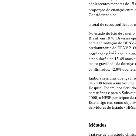
adolescentes menores de 15 a
proporção de crianças entre 
Considerando-se
o total de casos notificado
No estado do Rio de Janeiro
Brasil, em 1976. Diversas e
com a introdução do DENV-2;
predominante do DENV-2. O p
11,12
notificados:
naquele ano
a população de 15-49 anos de
maior gravidade da doença: d
confirmados, 42,0% ocorrera
Embora seja uma doença inse
de 2008 levou a um volume ma
Hospital Federal dos Servido
parasitárias e para o Subsi
2008, o HFSE participou da r
Este artigo tem como objeti
Servidores do Estado - HFSE -
Métodos
Trata-se de um estudo clíni