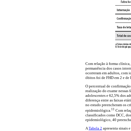
Com relação à forma clínica,
permanência dos casos interna
ocorreram em adultos, com id
óbitos foi de FHD em 2 e de
O percentual de confirmação 
realização do exame nessas f
adolescentes e 62,5% dos adu
diferença entre as faixas etá
no estudo preencheram os cr
11
epidemiológica.
Com relaçã
classificados como DCC, dos
epidemiológico, 40 preencher
A
Tabela 2
apresenta sinais e