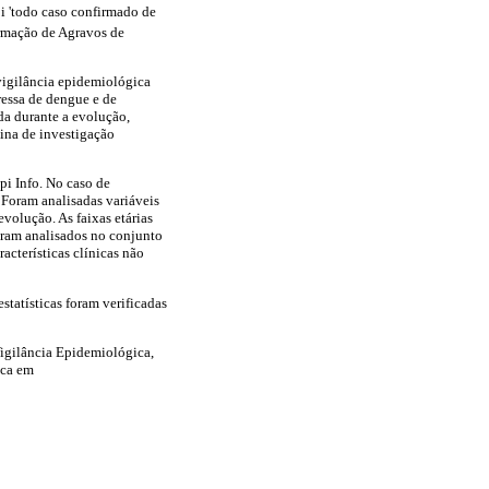
oi 'todo caso confirmado de
rmação de Agravos de
vigilância epidemiológica
gressa de dengue e de
da durante a evolução,
tina de investigação
pi Info. No caso de
 Foram analisadas variáveis
evolução. As faixas etárias
foram analisados no conjunto
acterísticas clínicas não
estatísticas foram verificadas
Vigilância Epidemiológica,
ica em