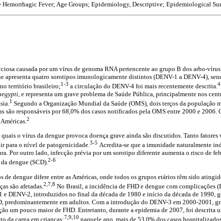
Hemorrhagic Fever; Age Groups; Epidemiology, Descriptive; Epidemiological Sur
ciosa causada por um vírus de genoma RNA pertencente ao grupo B dos arbo-vírus
e apresenta quatro sorotipos imunologicamente distintos (DENV-1 a DENV-4), sendo
1-3
 território brasileiro;
a circulação do DENV-4 foi mais recentemente descrita.
aegypti,
e representa um grave problema de Saúde Pública, principalmente nos cent
1
sia.
Segundo a Organização Mundial da Saúde (OMS), dois terços da população mu
as são responsáveis por 68,0% dos casos notificados pela OMS entre 2000 e 2006. O
2
 Américas.
uais o vírus da dengue provoca doença grave ainda são discutidos. Tanto fatores 
3-5
r para o nível de patogenicidade.
Acredita-se que a imunidade naturalmente ind
ura. Por outro lado, infecção prévia por um sorotipo diferente aumenta o risco de f
2-6
 da dengue (SCD).
os de dengue difere entre as Américas, onde todos os grupos etários têm sido atingid
2,7,8
ças são afetadas.
No Brasil, a incidência de FHD e dengue com complicações 
1 e DENV-2, introduzidos no final da década de 1980 e início da década de 1990, 
D, predominantemente em adultos. Com a introdução do DENV-3 em 2000-2001, gr
ão um pouco maior de FHD. Entretanto, durante a epidemia de 2007, foi descrita 
7,9,10
to da carga em crianças:
naquele ano, mais de 53,0% dos casos hospitalizado