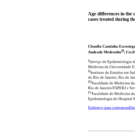
Age differences in the 
cases treated during t
Claudia Caminha Escosteg
II
Andrade Medronho
; Cecí
I
Serviço de Epidemiologia d
Medicina da Universidade Est
II
Instituto de Estudos em Sa
do Rio de Janeiro, Rio de Jan
III
Faculdade de Medicina da 
Rio de Janeiro/FAPERJ e Serv
IV
Faculdade de Medicina da U
Epidemiologia do Hospital Fe
Endereço para correspondên