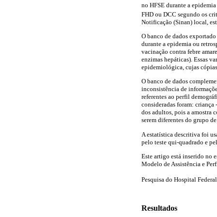
no HFSE durante a epidemia d
FHD ou DCC segundo os crité
Notificação (Sinan) local, 
O banco de dados exportado a
durante a epidemia ou retrosp
vacinação contra febre amare
enzimas hepáticas). Essas var
epidemiológica, cujas cópia
O banco de dados complementa
inconsistência de informaçõe
referentes ao perfil demográf
consideradas foram: criança -
dos adultos, pois a amostra c
serem diferentes do grupo de
A estatística descritiva foi u
pelo teste qui-quadrado e pe
Este artigo está inserido no
Modelo de Assistência e Per
Pesquisa do Hospital Federal
Resultados