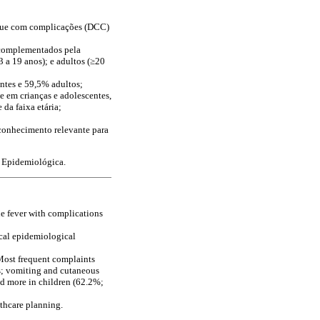
ngue com complicações (DCC)
, complementados pela
3 a 19 anos); e adultos (≥20
tes e 59,5% adultos;
e em crianças e adolescentes,
da faixa etária;
 conhecimento relevante para
a Epidemiológica.
ue fever with complications
ocal epidemiological
ost frequent complaints
rs; vomiting and cutaneous
ed more in children (62.2%;
lthcare planning.