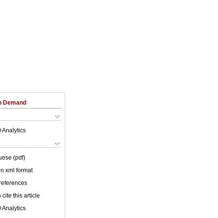
on Demand
 Analytics
uese (pdf)
 in xml format
 references
cite this article
 Analytics