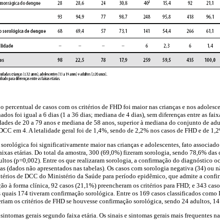
 o percentual de casos com os critérios de FHD foi maior nas crianças e nos adoles
dos foi igual a 6 dias (1 a 36 dias; mediana de 4 dias), sem diferenças entre as faix
ades de 20 a 79 anos e mediana de 58 anos, superior à mediana do conjunto de adul
 DCC em 4. A letalidade geral foi de 1,4%, sendo de 2,2% nos casos de FHD e de 1
sorológica foi significativamente maior nas crianças e adolescentes, fato associad
aixas etárias. Do total da amostra, 300 (69,0%) fizeram sorologia, sendo 78,6% das
ltos (p=0,002). Entre os que realizaram sorologia, a confirmação do diagnóstico 
rias (dados não apresentados nas tabelas). Os casos com sorologia negativa (34) ou n
itérios de DCC do Ministério da Saúde para período epidêmico, que admite a confi
o à forma clínica, 92 casos (21,1%) preencheram os critérios para FHD; e 343 cas
 quais 174 tiveram confirmação sorológica. Entre os 169 casos classificados como 
iam os critérios de FHD se houvesse confirmação sorológica, sendo 24 adultos, 14 
 sintomas gerais segundo faixa etária. Os sinais e sintomas gerais mais frequentes na