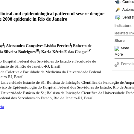
Curric
Automat
clinical and epidemiological pattern of severe dengue
Send th
he 2008 epidemic in Rio de Janeiro
Indicators
Related lin
Share
I
I
uy
; Alessandra Gonçalves Lisbôa Pereira
; Roberto de
More
III
IV
lia Silveira Rodrigues
; Karla Kétrin F. das Chagas
More
o Hospital Federal dos Servidores do Estado e Faculdade de
Permali
ácio de Sá, Rio de Janeiro-RJ, Brasil
úde Coletiva e Faculdade de Medicina da Universidade Federal
eiro-RJ, Brasil
Universidade Estácio de Sá; Bolsista de Iniciação Científica da Fundação de Ampa
iço de Epidemiologia do Hospital Federal dos Servidores do Estado, Rio de Janeir
niversidade Estácio de Sá; Bolsista de Iniciação Científica da Universidade Estác
deral dos Servidores do Estado, Rio de Janeiro-RJ, Brasil
cia