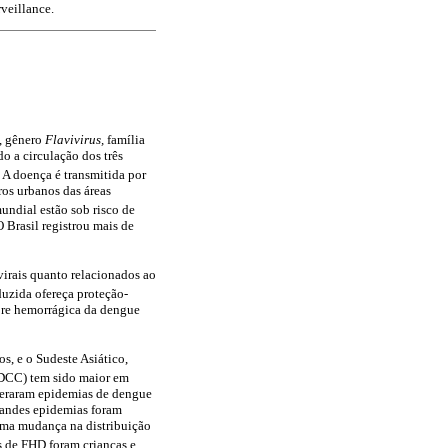
veillance.
, gênero
Flavivirus,
família
 a circulação dos três
4
A doença é transmitida por
ros urbanos das áreas
ndial estão sob risco de
 Brasil registrou mais de
virais quanto relacionados ao
uzida ofereça proteção-
ebre hemorrágica da dengue
os, e o Sudeste Asiático,
(DCC) tem sido maior em
geraram epidemias de dengue
andes epidemias foram
uma mudança na distribuição
s de FHD foram crianças e