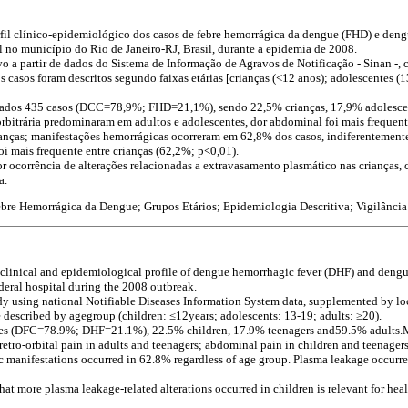
rfil clínico-epidemiológico dos casos de febre hemorrágica da dengue (FHD) e de
l no município do Rio de Janeiro-RJ, Brasil, durante a epidemia de 2008.
vo a partir de dados do Sistema de Informação de Agravos de Notificação - Sinan -
 casos foram descritos segundo faixas etárias [crianças (<12 anos); adolescentes (1
dados 435 casos (DCC=78,9%; FHD=21,1%), sendo 22,5% crianças, 17,9% adolescen
o-orbitrária predominaram em adultos e adolescentes, dor abdominal foi mais frequent
nças; manifestações hemorrágicas ocorreram em 62,8% dos casos, indiferentemente 
i mais frequente entre crianças (62,2%; p<0,01).
r ocorrência de alterações relacionadas a extravasamento plasmático nas crianças,
a.
bre Hemorrágica da Dengue; Grupos Etários; Epidemiologia Descritiva; Vigilânci
e clinical and epidemiological profile of dengue hemorrhagic fever (DHF) and deng
ederal hospital during the 2008 outbreak.
udy using national Notifiable Diseases Information System data, supplemented by l
e described by agegroup (children:
≤
12years; adolescents: 13-19; adults:
≥
20).
ses (DFC=78.9%; DHF=21.1%), 22.5% children, 17.9% teenagers and59.5% adults.M
etro-orbital pain in adults and teenagers; abdominal pain in children and teenage
c manifestations occurred in 62.8% regardless of age group. Plasma leakage occurr
at more plasma leakage-related alterations occurred in children is relevant for hea