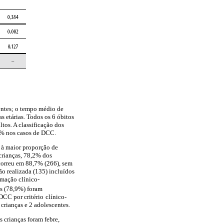
centes; o tempo médio de
as etárias. Todos os 6 óbitos
tos. A classificação dos
,2% nos casos de DCC.
o à maior proporção de
 crianças, 78,2% dos
ocorreu em 88,7% (266), sem
ão realizada (135) incluídos
rmação clínico-
os (78,9%) foram
DCC por critério
clínico-
crianças e 2 adolescentes.
s crianças foram febre,