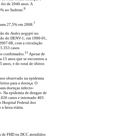
 foi de 2040 anos. A
9
,6% no Sudeste.
7
 para 27,5% em 2008.
ução do
Aedes aegypti
no
ução do DENV-1; em 1990-91,
2007-08, com a circulação
35.353 casos
11
s confirmados.
Apesar de
 a 15 anos que se encontrou a
 anos; e do total de óbitos
asos observado na epidemia
leitos para a doença. O
para doenças infecto-
ro. Na epidemia de dengue de
1.026 casos e internado 465.
o Hospital Federal dos
a faixa etária.
dos de FHD ou DCC atendidos