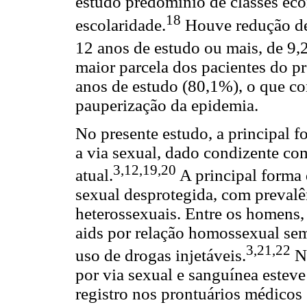
estudo predomínio de classes eco
18
escolaridade.
Houve redução de
12 anos de estudo ou mais, de 9
maior parcela dos pacientes do p
anos de estudo (80,1%), o que co
pauperização da epidemia.
No presente estudo, a principal 
a via sexual, dado condizente com 
3,12,19,20
atual.
A principal forma 
sexual desprotegida, com prevalê
heterossexuais. Entre os homens
aids por relação homossexual sem
3,21,22
uso de drogas injetáveis.
No
por via sexual e sanguínea estev
registro nos prontuários médicos s