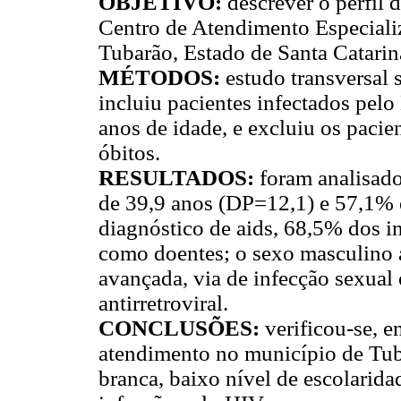
OBJETIVO
:
descrever o perfil
Centro de Atendimento Especial
Tubarão, Estado de Santa Catarin
MÉTODOS
:
estudo transversal 
incluiu pacientes infectados pel
anos de idade, e excluiu os paci
óbitos.
RESULTADOS
:
foram analisado
de 39,9 anos (DP=12,1) e 57,1% 
diagnóstico de aids, 68,5% dos i
como doentes; o sexo masculino 
avançada, via de infecção sexual 
antirretroviral.
CONCLUSÕES
:
verificou-se, e
atendimento no município de Tu
branca, baixo nível de escolarida