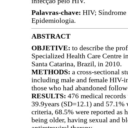
infecção pelo HIV.
Palavras-chave:
HIV; Síndrome 
Epidemiologia.
ABSTRACT
OBJETIVE
:
to describe the pro
Specialized Health Care Centre in
Santa Catarina, Brazil, in 2010.
METHODS
:
a cross-sectional s
including male and female HIV-in
those who had abandoned follow-
RESULTS
:
476 medical records
39.9years (SD=12.1) and 57.1% we
criteria, 68.5% were reported as
being older, having sexual and bl
antiretroviral therapy.