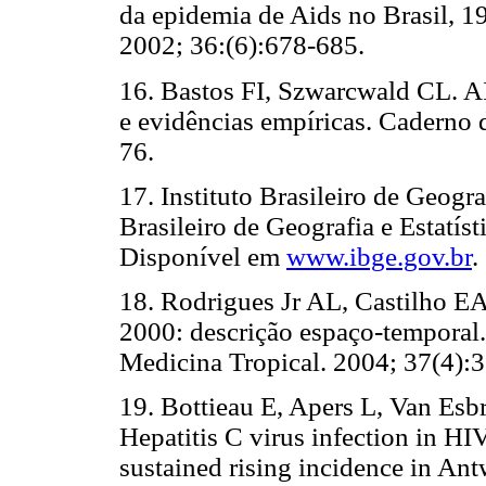
da epidemia de Aids no Brasil, 1
2002; 36:(6):678-685.
16.
Bastos FI, Szwarcwald CL. AI
e evidências empíricas. Caderno 
76.
17.
Instituto Brasileiro de Geograf
Brasileiro de Geografia e Estatís
Disponível em
www.ibge.gov.br
.
18.
Rodrigues Jr AL, Castilho EA
2000: descrição espaço-temporal.
Medicina Tropical. 2004; 37(4):
19.
Bottieau E, Apers L, Van Es
Hepatitis C virus infection in H
sustained rising incidence in A