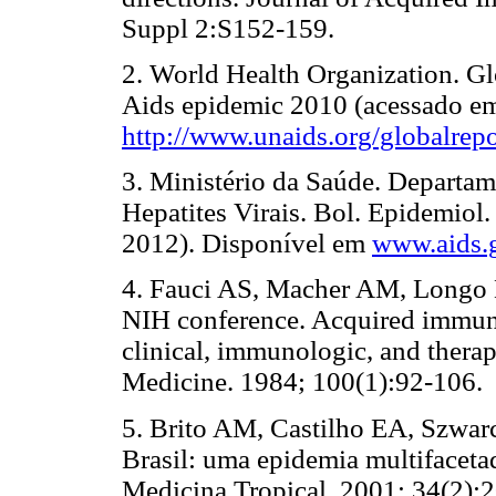
Suppl 2:S152-159.
2.
World Health Organization. Glo
Aids epidemic 2010 (acessado em
http://www.unaids.org/globalre
3.
Ministério da Saúde. Departam
Hepatites Virais. Bol. Epidemiol.
2012). Disponível em
www.aids.
4.
Fauci AS, Macher AM, Longo 
NIH conference. Acquired immun
clinical, immunologic, and therap
Medicine. 1984; 100(1):92-106.
5.
Brito AM, Castilho EA, Szwar
Brasil: uma epidemia multifaceta
Medicina Tropical. 2001; 34(2):