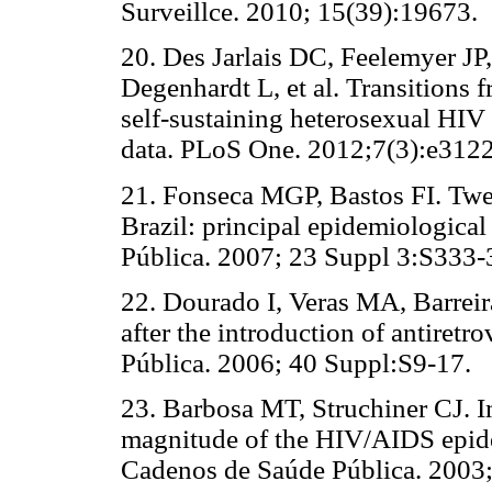
Surveillce. 2010; 15(39):19673.
20.
Des Jarlais DC, Feelemyer J
Degenhardt L, et al. Transitions 
self-sustaining heterosexual HIV 
data. PLoS One. 2012;7(3):e312
21.
Fonseca MGP, Bastos FI. Twen
Brazil: principal epidemiologica
Pública. 2007; 23 Suppl 3:S333-
22.
Dourado I, Veras MA, Barrei
after the introduction of antiretr
Pública. 2006; 40 Suppl:S9-17.
23.
Barbosa MT, Struchiner CJ. Im
magnitude of the HIV/AIDS epidem
Cadenos de Saúde Pública. 2003;