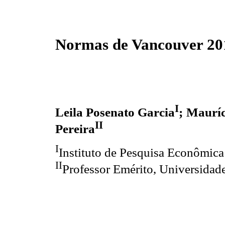
Normas de Vancouver 20
I
Leila Posenato Garcia
;
Maurí
II
Pereira
I
Instituto de Pesquisa Econômica
II
Professor Emérito, Universidade 