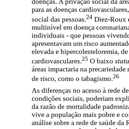
doenças. A privação social da ár
para as doenças cardiovasculares
24
social das pessoas.
Diez-Roux e
multinível em doença coronariana,
individuais - que pessoas vivend
apresentavam um risco aumentado 
elevada e hipercolesteloremia, d
25
cardiovasculares.
O baixo
stat
áreas impactaria na precariedad
26
de risco, como o tabagismo.
As diferenças no acesso à rede de
condições sociais, poderiam expli
da razão de mortalidade padroniz
vive a população mais pobre e c
análise sobre a rede de saúde da