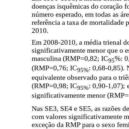
doenças isquêmicas do coração fo
número esperado, em todas as ár
referência a taxa de mortalidade 
2010.
Em 2008-2010, a média trienal d
significativamente menor que o e
masculina (RMP=0,82; IC
%: 0
95
(RMP=0,76; IC
: 0,68-0,85).
95%
equivalente observado para o triê
(RMP=0,98; IC
: 0,90-1,07);
95%
significativamente menor (RMP=
Nas SE3, SE4 e SE5, as razões d
com valores significativamente m
exceção da RMP para o sexo femi