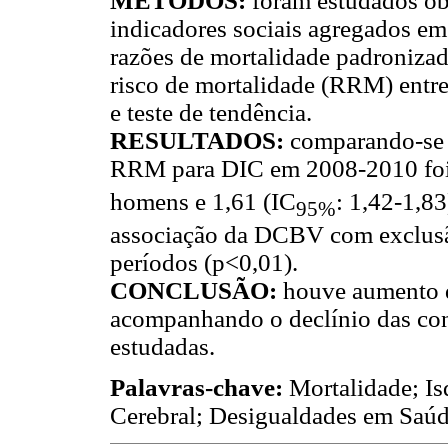
MÉTODOS:
foram estudados ób
indicadores sociais agregados em 
razões de mortalidade padronizad
risco de mortalidade (RRM) entre
e teste de tendência.
RESULTADOS:
comparando-se 
RRM para DIC em 2008-2010 foi
homens e 1,61 (IC
: 1,42-1,83
95%
associação da DCBV com exclusã
períodos (p<0,01).
CONCLUSÃO:
houve aumento 
acompanhando o declínio das cond
estudadas.
Palavras-chave:
Mortalidade; I
Cerebral; Desigualdades em Saúd