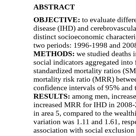
ABSTRACT
OBJECTIVE:
to evaluate diffe
disease (IHD) and cerebrovascula
distinct socioeconomic characteris
two periods: 1996-1998 and 200
METHODS:
we studied deaths i
social indicators aggregated into f
standardized mortality ratios (S
mortality risk ratio (MRR) betwee
confidence intervals of 95% and t
RESULTS:
among men, increase
increased MRR for IHD in 2008-2
in area 5, compared to the wealth
variation was 1.11 and 1.61, re
association with social exclusion