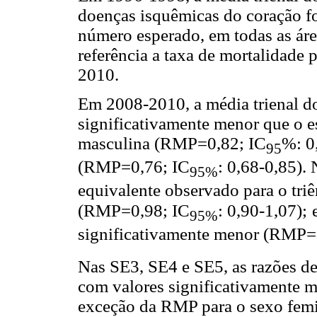
doenças isquêmicas do coração fo
número esperado, em todas as ár
referência a taxa de mortalidade 
2010.
Em 2008-2010, a média trienal d
significativamente menor que o e
masculina (RMP=0,82; IC
%: 0
95
(RMP=0,76; IC
: 0,68-0,85).
95%
equivalente observado para o triê
(RMP=0,98; IC
: 0,90-1,07);
95%
significativamente menor (RMP=
Nas SE3, SE4 e SE5, as razões d
com valores significativamente m
exceção da RMP para o sexo femi