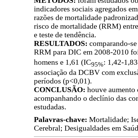
MÉTODOS:
foram estudados ób
indicadores sociais agregados em 
razões de mortalidade padronizad
risco de mortalidade (RRM) entre
e teste de tendência.
RESULTADOS:
comparando-se 
RRM para DIC em 2008-2010 foi
homens e 1,61 (IC
: 1,42-1,83
95%
associação da DCBV com exclusã
períodos (p<0,01).
CONCLUSÃO:
houve aumento 
acompanhando o declínio das cond
estudadas.
Palavras-chave:
Mortalidade; I
Cerebral; Desigualdades em Saúd