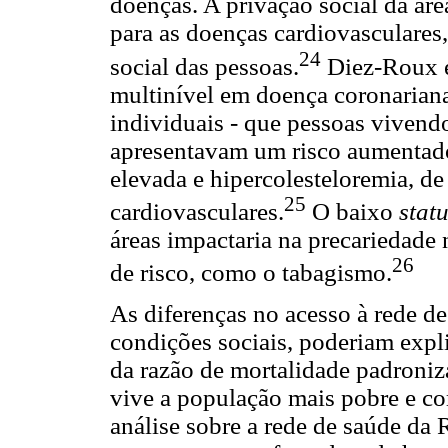
doenças. A privação social da ár
para as doenças cardiovasculares
24
social das pessoas.
Diez-Roux e
multinível em doença coronariana,
individuais - que pessoas vivend
apresentavam um risco aumentado 
elevada e hipercolesteloremia, d
25
cardiovasculares.
O baixo
stat
áreas impactaria na precariedad
26
de risco, como o tabagismo.
As diferenças no acesso à rede de
condições sociais, poderiam expli
da razão de mortalidade padroniz
vive a população mais pobre e c
análise sobre a rede de saúde da