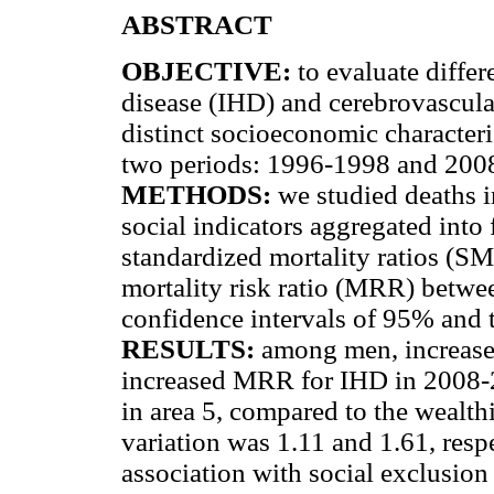
ABSTRACT
OBJECTIVE:
to evaluate diffe
disease (IHD) and cerebrovascula
distinct socioeconomic characteris
two periods: 1996-1998 and 200
METHODS:
we studied deaths i
social indicators aggregated into f
standardized mortality ratios (S
mortality risk ratio (MRR) betwee
confidence intervals of 95% and t
RESULTS:
among men, increase
increased MRR for IHD in 2008-2
in area 5, compared to the wealth
variation was 1.11 and 1.61, re
association with social exclusion