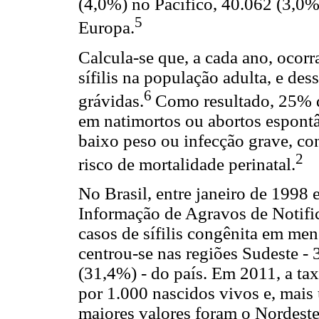
(4,0%) no Pacífico, 40.062 (3,0
5
Europa.
Calcula-se que, a cada ano, ocor
sífilis na população adulta, e de
6
grávidas.
Como resultado, 25% do
em natimortos ou abortos espont
baixo peso ou infecção grave, c
2
risco de mortalidade perinatal.
No Brasil, entre janeiro de 1998
Informação de Agravos de Notific
casos de sífilis congênita em me
centrou-se nas regiões Sudeste -
(31,4%) - do país. Em 2011, a tax
por 1.000 nascidos vivos e, mais 
maiores valores foram o Nordeste 