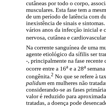
cutâneas por todo o corpo, associ
musculares. Esta fase tem a mesm
de um período de latência com du
inexistência de sinais e sintomas. 
vários anos da infecção inicial 
nervosa, cutânea e cardiovascula
Na corrente sanguínea de uma mul
agente etiológico da sífilis ser tr
-, principalmente na fase recente 
a
a
ocorre entre a 16
e a 28
semana d
2
congênita.
No que se refere à ta
palidum
em mulheres não tratadas
considerando-se as fases primária
valor é reduzido para aproximad
tratadas, a doença pode desencad