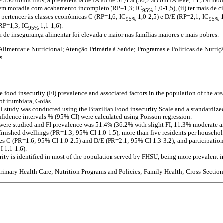
e 356 domicílios, a prevalência de IA foi de 51,4% (36,2% com IA leve; 11,3% mode
dir em moradia com acabamento incompleto (RP=1,3; IC
1,0-1,5), (ii) ter mais de
95%
i) pertencer às classes econômicas C (RP=1,6; IC
1,0-2,5) e D/E (RP=2,1; IC
1
95%
95%
RP=1,3; IC
1,1-1,6).
95%
a de insegurança alimentar foi elevada e maior nas famílias maiores e mais pobres.
limentar e Nutricional; Atenção Primária à Saúde; Programas e Políticas de Nutri
s.
he food insecurity (FI) prevalence and associated factors in the population of the a
f itumbiara, Goiás.
al study was conducted using the Brazilian Food insecurity Scale and a standardize
nfidence intervals % (95% CI) were calculated using Poisson regression.
ere studied and FI prevalence was 51.4% (36.2% with slight FI, 11.3% moderate a
nfinished dwellings (PR=1.3; 95% CI 1.0-1.5); more than five residents per househo
s C (PR=1.6; 95% CI 1.0-2.5) and D/E (PR=2.1; 95% CI 1.3-3.2); and participation
 1.1-1.6).
rity is identified in most of the population served by FHSU, being more prevalent in
rimary Health Care; Nutrition Programs and Policies; Family Health; Cross-Section