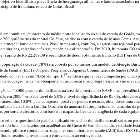
objetivo identificar a prevalência de insegurança alimentar e fatores associados na
cípio de Itumbiara, estado de Goiás, Brasil.
al em Itumbiara, município de médio porte localizado ao sul do estado de Goiás, no
200 quilômetros da capital Goiânia, na divisa com o estado de Minas Gerais. A reg
sua principal fonte de recursos. Nos últimos anos, contudo, a agricultura regional per
etalúrgicas, calçados e têxteis, mecânica e alimentação. Em 2010, Itumbiara-GO c
per capita
de R$ 22.289,09 e seu índice de desenvolvimento humano (IDH) era de 0
a população da cidade (78%) era coberta por ao menos um modelo de Atenção Bás
úde da Família (ESF) e 8% pelo Programa de Agentes Comunitários de Saúde (PACS)
17
plado com apenas um NASF do tipo 1,
sendo a equipe local composta por cinco pr
nal de educação física, fisioterapeuta, nutricionista e psicóloga), a que se vinculava
ão de 45.000 pessoas domiciliadas na área de cobertura do NASF, uma prevalênci
8
oiás em 2009,
erro aceitável de 5,0% e nível de significância de 95,0%, obteve-se 
am acrescidos 10,0%, para compensar possíveis perdas e recusas, obtendo-se uma amo
idade de análise a família. O sorteio da amostra foi proporcional ao tamanho da 
s por sorteio aleatório, com base nos mapas da área de abrangência de cada equipe
s mediante questionário-padrão, aplicado em visitas domiciliares realizadas no per
estudo foram coletados por acadêmicos do Curso de Farmácia da Universidade Est
, estudo-piloto e contato com os agentes comunitários de saúde (ACS) das eESF. O
ios sorteados, apresentaram o entrevistador ao entrevistado.