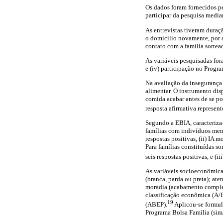
Os dados foram fornecidos pe
participar da pesquisa medi
As entrevistas tiveram duraç
o domicílio novamente, por at
contato com a família sortea
As variáveis pesquisadas for
e (iv) participação no Progr
Na avaliação da insegurança 
alimentar. O instrumento disp
comida acabar antes de se p
resposta afirmativa represen
Segundo a EBIA, caracteriza-
famílias com indivíduos meno
respostas positivas, (ii) IA m
Para famílias constituídas so
seis respostas positivas, e (ii
As variáveis socioeconômicas
(branca, parda ou preta); ate
moradia (acabamento complet
classificação econômica (A/B
19
(ABEP).
Aplicou-se formulá
Programa Bolsa Família (sim