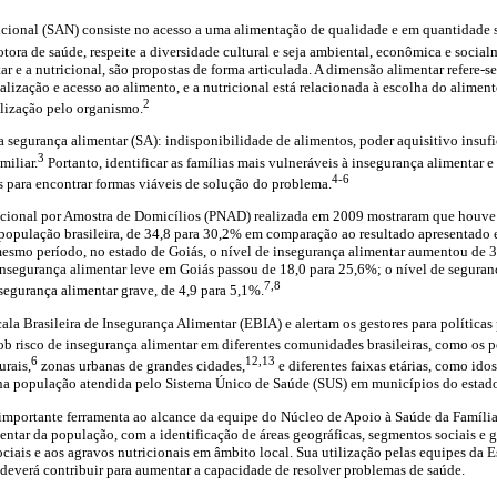
ricional (SAN) consiste no acesso a uma alimentação de qualidade e em quantidade 
tora de saúde, respeite a diversidade cultural e seja ambiental, econômica e social
r e a nutricional, são propostas de forma articulada. A dimensão alimentar refere-se
lização e acesso ao alimento, e a nutricional está relacionada à escolha do alimen
2
ilização pelo organismo.
na segurança alimentar (SA): indisponibilidade de alimentos, poder aquisitivo insuf
3
miliar.
Portanto, identificar as famílias mais vulneráveis à insegurança alimentar 
4-6
s para encontrar formas viáveis de solução do problema.
acional por Amostra de Domicílios (PNAD) realizada em 2009 mostraram que houve
 população brasileira, de 34,8 para 30,2% em comparação ao resultado apresentado
mesmo período, no estado de Goiás, o nível de insegurança alimentar aumentou de 
insegurança alimentar leve em Goiás passou de 18,0 para 25,6%; o nível de segura
7,8
 segurança alimentar grave, de 4,9 para 5,1%.
ala Brasileira de Insegurança Alimentar (EBIA) e alertam os gestores para políticas
b risco de insegurança alimentar em diferentes comunidades brasileiras, como os 
6
12,13
rais,
zonas urbanas de grandes cidades,
e diferentes faixas etárias, como ido
 na população atendida pelo Sistema Único de Saúde (SUS) em municípios do estado
importante ferramenta ao alcance da equipe do Núcleo de Apoio à Saúde da Família
entar da população, com a identificação de áreas geográficas, segmentos sociais e
ociais e aos agravos nutricionais em âmbito local. Sua utilização pelas equipes da 
deverá contribuir para aumentar a capacidade de resolver problemas de saúde.