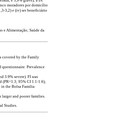
rada; e 3,9% grave); a IA
 cinco moradores por domicílio
,3-3,2) e (iv) ser beneficiário
ção e Alimentação; Saúde da
rea covered by the Family
d questionnaire. Prevalence
nd 3.9% severe). FI was
ld (PR=1.3; 95% CI 1.1-1.6);
 in the Bolsa Familia
 larger and poorer families.
al Studies.