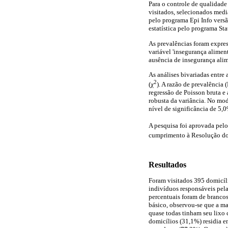
Para o controle de qualidade
visitados, selecionados medi
pelo programa Epi Info versã
estatística pelo programa Sta
As prevalências foram expres
variável 'insegurança alimen
ausência de insegurança alim
As análises bivariadas entre 
2
(χ
). A razão de prevalência 
regressão de Poisson bruta e
robusta da variância. No mod
nível de significância de 5,
A pesquisa foi aprovada pel
cumprimento à Resolução do
Resultados
Foram visitados 395 domicíli
indivíduos responsáveis pela
percentuais foram de branco
básico, observou-se que a ma
quase todas tinham seu lixo 
domicílios (31,1%) residia 