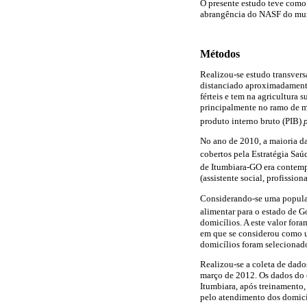
O presente estudo teve como 
abrangência do NASF do muni
Métodos
Realizou-se estudo transvers
distanciado aproximadamente 
férteis e tem na agricultura 
principalmente no ramo de m
produto interno bruto (PIB)
No ano de 2010, a maioria d
cobertos pela Estratégia Sa
de Itumbiara-GO era contem
(assistente social, profissio
Considerando-se uma populaç
alimentar para o estado de G
domicílios. A este valor for
em que se considerou como un
domicílios foram selecionado
Realizou-se a coleta de dado
março de 2012. Os dados do 
Itumbiara, após treinamento
pelo atendimento dos domicíl