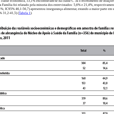
 classe econômica, 53,1% encontravam-se na classe C. Já o recebimento de doações
 Família foi relatado pela minoria dos entrevistados: 5,6% e 21,4%, respectivament
,4%; IC95% 46,1-56,7) apresentou insegurança alimentar, estando a maior parte em 
% 31,2-41,5) (
Tabela 1
).