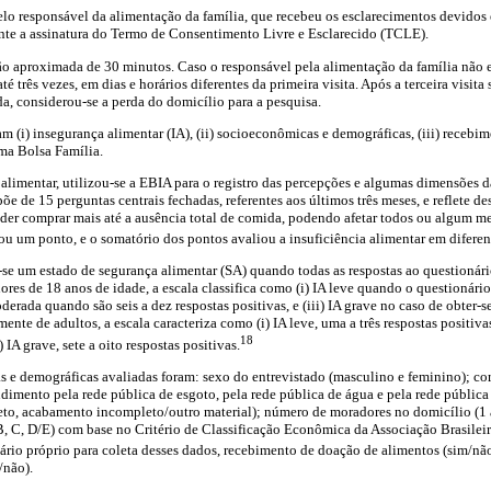
lo responsável da alimentação da família, que recebeu os esclarecimentos devidos 
ante a assinatura do Termo de Consentimento Livre e Esclarecido (TCLE).
ão aproximada de 30 minutos. Caso o responsável pela alimentação da família não es
é três vezes, em dias e horários diferentes da primeira visita. Após a terceira visit
da, considerou-se a perda do domicílio para a pesquisa.
am (i) insegurança alimentar (IA), (ii) socioeconômicas e demográficas, (iii) receb
ama Bolsa Família.
alimentar, utilizou-se a EBIA para o registro das percepções e algumas dimensões 
õe de 15 perguntas centrais fechadas, referentes aos últimos três meses, e reflete d
oder comprar mais até a ausência total de comida, podendo afetar todos ou algum m
tou um ponto, e o somatório dos pontos avaliou a insuficiência alimentar em diferen
se um estado de segurança alimentar (SA) quando todas as respostas ao questionário
res de 18 anos de idade, a escala classifica como (i) IA leve quando o questionári
oderada quando são seis a dez respostas positivas, e (iii) IA grave no caso de obter-s
mente de adultos, a escala caracteriza como (i) IA leve, uma a três respostas positiva
18
i) IA grave, sete a oito respostas positivas.
 e demográficas avaliadas foram: sexo do entrevistado (masculino e feminino); cor 
ndimento pela rede pública de esgoto, pela rede pública de água e pela rede pública 
o, acabamento incompleto/outro material); número de moradores no domicílio (1 a
, C, D/E) com base no Critério de Classificação Econômica da Associação Brasilei
rio próprio para coleta desses dados, recebimento de doação de alimentos (sim/não
/não).