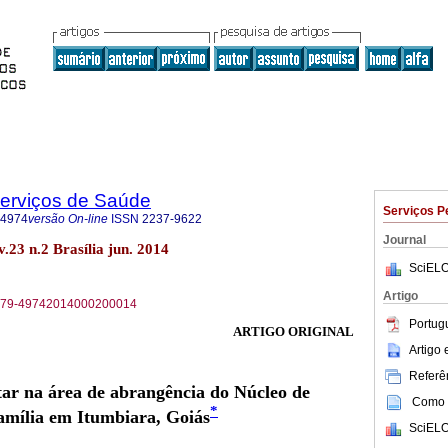
Serviços de Saúde
Serviços P
-4974
versão On-line
ISSN
2237-9622
Journal
.23 n.2 Brasília jun. 2014
SciELO
Artigo
S1679-49742014000200014
Portug
ARTIGO ORIGINAL
Artigo
Referên
ar na área de abrangência do Núcleo de
Como c
*
amília em Itumbiara, Goiás
SciELO