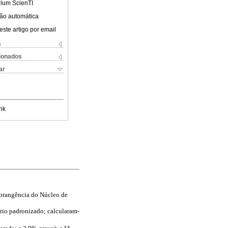
ulum ScienTI
ão automática
este artigo por email
s
cionados
ar
nk
 abrangência do Núcleo de
nário padronizado; calcularam-