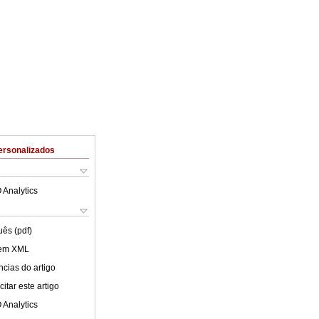
ersonalizados
 Analytics
uês (pdf)
 em XML
cias do artigo
itar este artigo
 Analytics