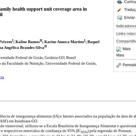
Curric
family health support unit coverage area in
Traduç
il
Enviar 
Indicadore
Links rela
I
II
I
Compartilh
Peixoto
; Kaline Ramos
; Karine Anusca Martins
; Raquel
II
na Angélica Braudes-Silva
Mais
Mais
ersidade Federal de Goiás, Goiânia-GO, Brasil
da Faculdade de Nutrição, Universidade Federal de Goiás,
Permali
cia
alência de insegurança alimentar (IA) e fatores associados na população da área de
NASF) em Itumbiara-GO.
udo transversal; utilizou-se a Escala Brasileira de Insegurança Alimentar e questio
) e respectivos intervalos de confiança de 95% (IC
) pela regressão de Poisson.
95%