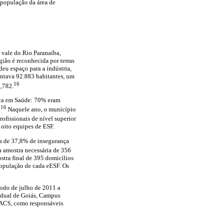
 população da área de
 vale do Rio Paranaíba,
ião é reconhecida por terras
deu espaço para a indústria,
ontava 92.883 habitantes, um
16
,782.
ica em Saúde: 70% eram
16
.
Naquele ano, o município
ofissionais de nível superior
m oito equipes de ESF.
a de 37,8% de insegurança
a amostra necessária de 356
stra final de 395 domicílios
população de cada eESF. Os
.
íodo de julho de 2011 a
adual de Goiás, Campus
s ACS, como responsáveis