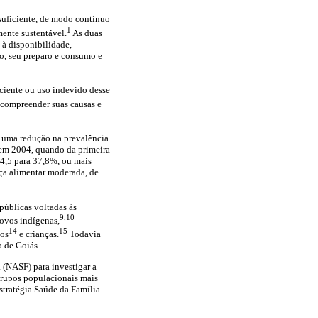
suficiente, de modo contínuo
1
mente sustentável.
As duas
 à disponibilidade,
to, seu preparo e consumo e
iciente ou uso indevido desse
e compreender suas causas e
 uma redução na prevalência
 em 2004, quando da primeira
34,5 para 37,8%, ou mais
nça alimentar moderada, de
 públicas voltadas às
9,10
povos indígenas,
14
15
sos
e crianças.
Todavia
 de Goiás.
 (NASF) para investigar a
 grupos populacionais mais
Estratégia Saúde da Família