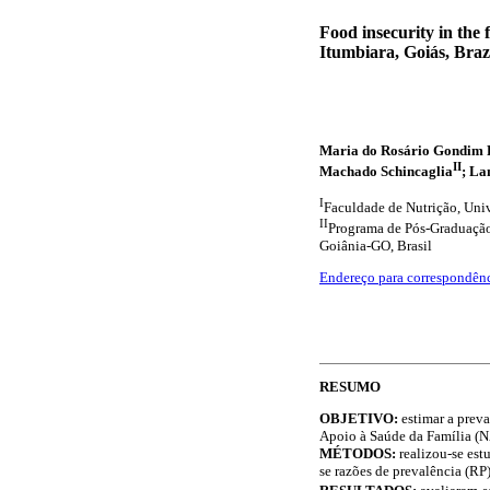
Food insecurity in the 
Itumbiara, Goiás, Braz
Maria do Rosário Gondim 
II
Machado Schincaglia
; La
I
Faculdade de Nutrição, Univ
II
Programa de Pós-Graduação 
Goiânia-GO, Brasil
Endereço para correspondên
RESUMO
OBJETIVO:
estimar a prev
Apoio à Saúde da Família (
MÉTODOS:
realizou-se est
se razões de prevalência (RP