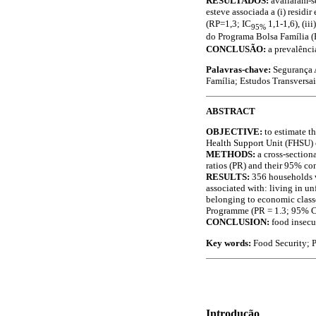
RESULTADOS:
avaliaram-s
esteve associada a (i) resi
(RP=1,3; IC
1,1-1,6), (ii
95%
do Programa Bolsa Família (
CONCLUSÃO:
a prevalênci
Palavras-chave:
Segurança A
Família; Estudos Transversai
ABSTRACT
OBJECTIVE:
to estimate t
Health Support Unit (FHSU) o
METHODS:
a cross-section
ratios (PR) and their 95% co
RESULTS:
356 households w
associated with: living in u
belonging to economic classe
Programme (PR = 1.3; 95% CI
CONCLUSION:
food insecu
Key words:
Food Security; P
Introdução