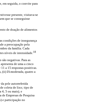
e, em seguida, o convite para
tivesse presente, visitava-se
a sem que se conseguisse
imento de doação de alimentos
das condições de insegurança
esde a preocupação pela
embro da família. Cada
18
tes níveis de intensidade.
 são negativas. Para as
o apresenta de uma a cinco
e 11 a 15 respostas positivas.
s, (ii) IA moderada, quatro a
da pele autorreferida
de coleta de lixo; tipo de
 4; 5 ou mais); e
ra de Empresas de Pesquisa
) e participação no