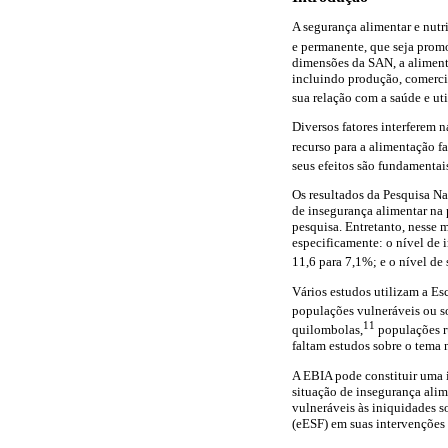
A segurança alimentar e nut
e permanente, que seja promo
dimensões da SAN, a alimenta
incluindo produção, comercia
sua relação com a saúde e ut
Diversos fatores interferem 
recurso para a alimentação fa
seus efeitos são fundamentai
Os resultados da Pesquisa N
de insegurança alimentar na
pesquisa. Entretanto, nesse 
especificamente: o nível de 
11,6 para 7,1%; e o nível de
Vários estudos utilizam a Esc
populações vulneráveis ou so
11
quilombolas,
populações ru
faltam estudos sobre o tema
A EBIA pode constituir uma 
situação de insegurança alim
vulneráveis às iniquidades s
(eESF) em suas intervenções 