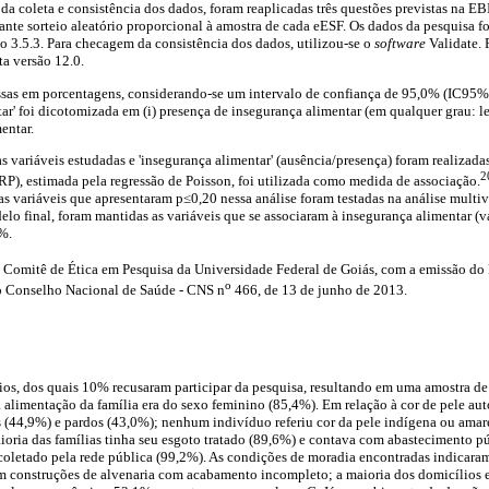
 da coleta e consistência dos dados, foram reaplicadas três questões previstas na 
ante sorteio aleatório proporcional à amostra de cada eESF. Os dados da pesquisa 
o 3.5.3. Para checagem da consistência dos dados, utilizou-se o
software
Validate. 
ta versão 12.0.
sas em porcentagens, considerando-se um intervalo de confiança de 95,0% (IC95%).
tar' foi dicotomizada em (i) presença de insegurança alimentar (em qualquer grau: le
entar.
as variáveis estudadas e 'insegurança alimentar' (ausência/presença) foram realizada
2
(RP), estimada pela regressão de Poisson, foi utilizada como medida de associação.
 as variáveis que apresentaram p≤0,20 nessa análise foram testadas na análise multi
elo final, foram mantidas as variáveis que se associaram à insegurança alimentar (
0%.
o Comitê de Ética em Pesquisa da Universidade Federal de Goiás, com a emissão do 
o
 Conselho Nacional de Saúde - CNS n
466, de 13 de junho de 2013.
os, dos quais 10% recusaram participar da pesquisa, resultando em uma amostra de 
 alimentação da família era do sexo feminino (85,4%). Em relação à cor de pele auto
s (44,9%) e pardos (43,0%); nenhum indivíduo referiu cor da pele indígena ou ama
ioria das famílias tinha seu esgoto tratado (89,6%) e contava com abastecimento p
coletado pela rede pública (99,2%). As condições de moradia encontradas indicara
em construções de alvenaria com acabamento incompleto; a maioria dos domicílios e