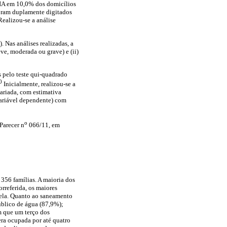
EBIA em 10,0% dos domicílios
foram duplamente digitados
Realizou-se a análise
 Nas análises realizadas, a
ve, moderada ou grave) e (ii)
s pelo teste qui-quadrado
0
Inicialmente, realizou-se a
variada, com estimativa
variável dependente) com
o
Parecer n
066/11, em
356 famílias. A maioria dos
rreferida, os maiores
rela. Quanto ao saneamento
úblico de água (87,9%);
m que um terço dos
ra ocupada por até quatro