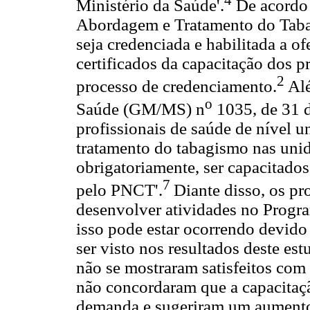
Ministério da Saúde'.
De acordo 
Abordagem e Tratamento do Tab
seja credenciada e habilitada a o
certificados da capacitação dos p
2
processo de credenciamento.
Alé
o
Saúde (GM/MS) n
1035, de 31 d
profissionais de saúde de nível u
tratamento do tabagismo nas uni
obrigatoriamente, ser capacitado
7
pelo PNCT'.
Diante disso, os pr
desenvolver atividades no Progra
isso pode estar ocorrendo devido
ser visto nos resultados deste est
não se mostraram satisfeitos com
não concordaram que a capacitaçã
demanda e sugeriram um aumento 