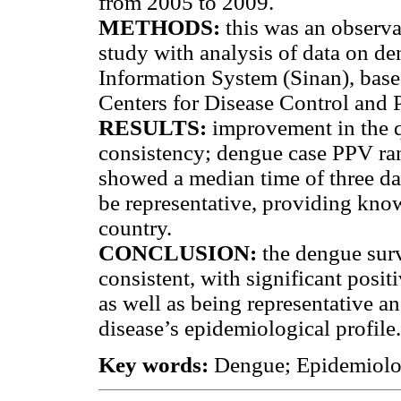
from 2005 to 2009.
METHODS
:
this was an observa
study with analysis of data on de
Information System (Sinan), bas
Centers for Disease Control and 
RESULTS
:
improvement in the q
consistency; dengue case PPV r
showed a median time of three da
be representative, providing know
country.
CONCLUSION
:
the dengue surv
consistent, with significant posit
as well as being representative an
disease’s epidemiological profile.
Key words:
Dengue; Epidemiolog