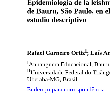
Epidemiología de la leishm
de Bauru, São Paulo, en e
estudio descriptivo
I
Rafael Carneiro Ortiz
; Laís A
I
Anhanguera Educacional, Bauru-
II
Universidade Federal do Triângu
Uberaba-MG, Brasil
Endereço para correspondência