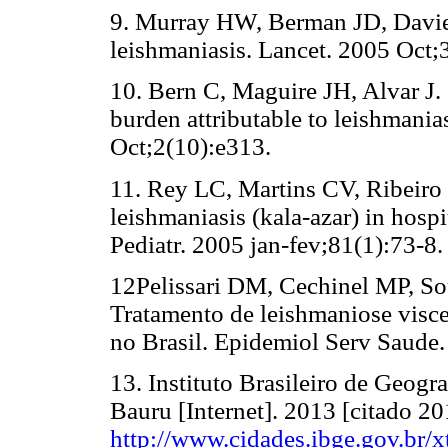
9. Murray HW, Berman JD, Davie
leishmaniasis. Lancet. 2005 Oct
10. Bern C, Maguire JH, Alvar J. 
burden attributable to leishmani
Oct;2(10):e313.
11. Rey LC, Martins CV, Ribeiro
leishmaniasis (kala-azar) in hosp
Pediatr. 2005 jan-fev;81(1):73-8.
12Pelissari DM, Cechinel MP, S
Tratamento de leishmaniose visce
no Brasil. Epidemiol Serv Saude.
13. Instituto Brasileiro de Geogr
Bauru [Internet]. 2013 [citado 2
http://www.cidades.ibge.gov.br