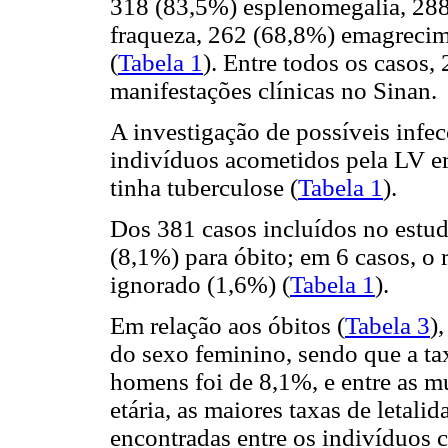
318 (83,5%) esplenomegalia, 28
fraqueza, 262 (68,8%) emagrecime
(
Tabela 1
). Entre todos os casos,
manifestações clínicas no Sinan.
A investigação de possíveis infe
indivíduos acometidos pela LV e
tinha tuberculose (
Tabela 1
).
Dos 381 casos incluídos no estud
(8,1%) para óbito; em 6 casos, o
ignorado (1,6%) (
Tabela 1
).
Em relação aos óbitos (
Tabela 3
)
do sexo feminino, sendo que a tax
homens foi de 8,1%, e entre as m
etária, as maiores taxas de letal
encontradas entre os indivíduos 