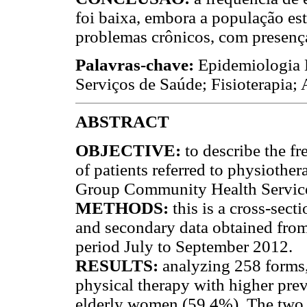
foi baixa, embora a população e
problemas crônicos, com presença
Palavras-chave:
Epidemiologia 
Serviços de Saúde; Fisioterapia;
ABSTRACT
OBJECTIVE:
to describe the fr
of patients referred to physiothe
Group Community Health Service
METHODS:
this is a cross-sec
and secondary data obtained from 
period July to September 2012.
RESULTS:
analyzing 258 forms,
physical therapy with higher pr
elderly women (59.4%). The two 