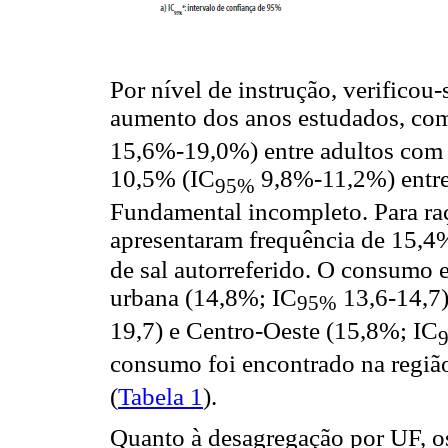
Por nível de instrução, verificou
aumento dos anos estudados, com
15,6%-19,0%) entre adultos com 
10,5% (IC
9,8%-11,2%) entre
95%
Fundamental incompleto. Para raç
apresentaram frequência de 15,4
de sal autorreferido. O consumo e
urbana (14,8%; IC
13,6-14,7)
95%
19,7) e Centro-Oeste (15,8%; IC
consumo foi encontrado na regiã
(
Tabela 1
).
Quanto à desagregação por UF, o