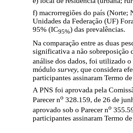
e) local de residência (urbana; rur
f) macrorregiões do país (Norte; 
Unidades da Federação (UF) Fora
95% (IC
) das prevalências.
95%
Na comparação entre as duas pesq
significativa a não sobreposição 
análise dos dados, foi utilizado o
módulo
survey,
que considera ef
participantes assinaram Termo de
A PNS foi aprovada pela Comissã
o
Parecer n
328.159, de 26 de junh
o
aprovado sob o Parecer n
355.59
participantes assinaram Termo de