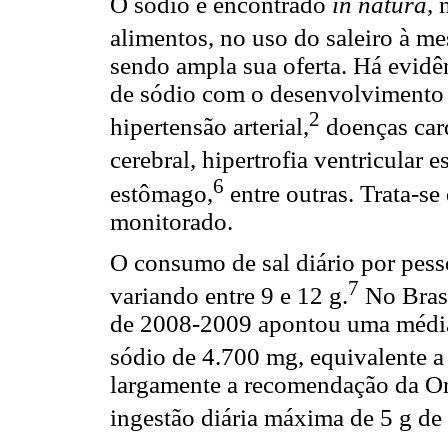
O sódio é encontrado
in natura,
alimentos, no uso do saleiro à me
sendo ampla sua oferta. Há evid
de sódio com o desenvolvimento 
2
hipertensão arterial,
doenças car
cerebral, hipertrofia ventricular 
6
estômago,
entre outras. Trata-se
monitorado.
O consumo de sal diário por pesso
7
variando entre 9 e 12 g.
No Brasi
de 2008-2009 apontou uma média 
sódio de 4.700 mg, equivalente a 
largamente a recomendação da O
ingestão diária máxima de 5 g de 