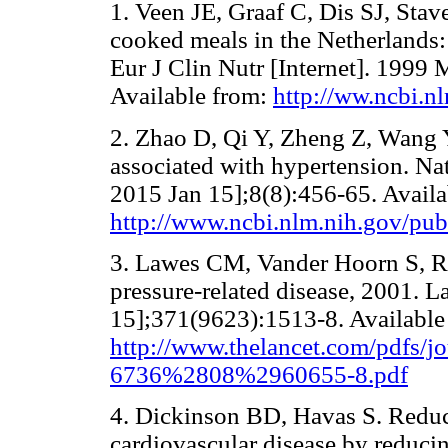
1. Veen JE, Graaf C, Dis SJ, Stav
cooked meals in the Netherlands: 
Eur J Clin Nutr [Internet]. 1999
Available from:
http://ww.ncbi.
2. Zhao D, Qi Y, Zheng Z, Wang Y,
associated with hypertension. Nat
2015 Jan 15];8(8):456-65. Availa
http://www.ncbi.nlm.nih.gov/p
3. Lawes CM, Vander Hoorn S, R
pressure-related disease, 2001. L
15];371(9623):1513-8. Available
http://www.thelancet.com/pdfs/jo
6736%2808%2960655-8.pdf
4. Dickinson BD, Havas S. Reduc
cardiovascular disease by reducin