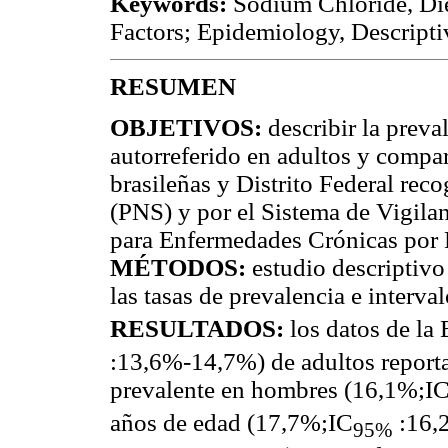
Keywords:
Sodium Chloride, Die
Factors; Epidemiology, Descripti
RESUMEN
OBJETIVOS:
describir la prev
autorreferido en adultos y compar
brasileñas y Distrito Federal rec
(PNS) y por el Sistema de Vigila
para Enfermedades Crónicas por P
MÉTODOS:
estudio descriptivo
las tasas de prevalencia e interva
RESULTADOS:
los datos de la
:13,6%-14,7%) de adultos reporta
prevalente en hombres (16,1%;I
años de edad (17,7%;IC
:16,2
95%