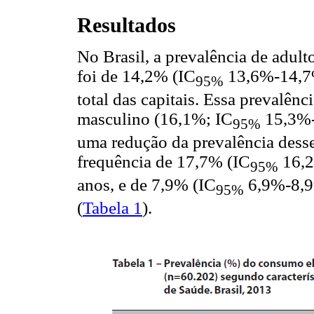
Resultados
No Brasil, a prevalência de adul
foi de 14,2% (IC
13,6%-14,7%
95%
total das capitais. Essa prevalênc
masculino (16,1%; IC
15,3%-1
95%
uma redução da prevalência dess
frequência de 17,7% (IC
16,2
95%
anos, e de 7,9% (IC
6,9%-8,9%
95%
(
Tabela 1
).