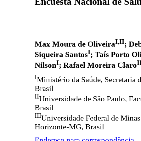
Encuesta Nacional de Sal
I,II
Max Moura de Oliveira
; De
I
Siqueira Santos
; Taís Porto Ol
I
I
Nilson
; Rafael Moreira Claro
I
Ministério da Saúde, Secretaria 
Brasil
II
Universidade de São Paulo, Fac
Brasil
III
Universidade Federal de Minas
Horizonte-MG, Brasil
Endereço para correspondência