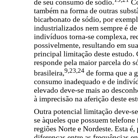
de seu consumo de sódio.
Co
também na forma de outras subst
bicarbonato de sódio, por exempl
industrializados nem sempre é de 
indivíduos torna-se complexa, red
possivelmente, resultando em sua
principal limitação deste estudo.
responde pela maior parcela do 
9,23,24
brasileira,
de forma que a g
consumo inadequado e de indiví
elevado deve-se mais ao desconh
à imprecisão na aferição deste es
Outra potencial limitação deve-se 
se àqueles que possuem telefone 
regiões Norte e Nordeste. Esta é
diferenças entre as frequências e