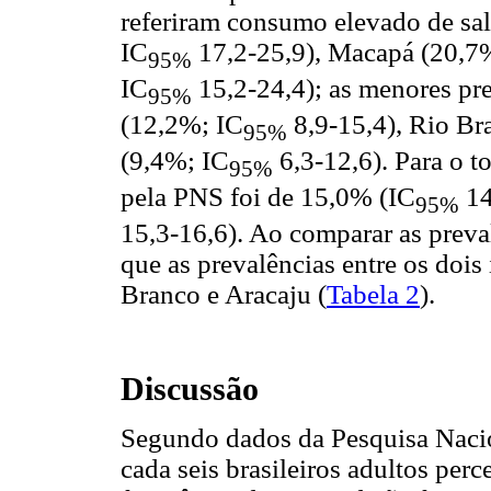
referiram consumo elevado de sal
IC
17,2-25,9), Macapá (20,7
95%
IC
15,2-24,4); as menores pr
95%
(12,2%; IC
8,9-15,4), Rio Br
95%
(9,4%; IC
6,3-12,6). Para o to
95%
pela PNS foi de 15,0% (IC
14
95%
15,3-16,6). Ao comparar as preval
que as prevalências entre os dois
Branco e Aracaju (
Tabela 2
).
Discussão
Segundo dados da Pesquisa Naci
cada seis brasileiros adultos pe