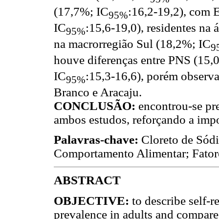
(17,7%; IC
:16,2-19,2), com 
95%
IC
:15,6-19,0), residentes na
95%
na macrorregião Sul (18,2%; IC
9
houve diferenças entre PNS (15,
IC
:15,3-16,6), porém observa
95%
Branco e Aracaju.
CONCLUSÃO:
encontrou-se pr
ambos estudos, reforçando a impo
Palavras-chave:
Cloreto de Sódi
Comportamento Alimentar; Fator
ABSTRACT
OBJECTIVE:
to describe self
prevalence in adults and compare 