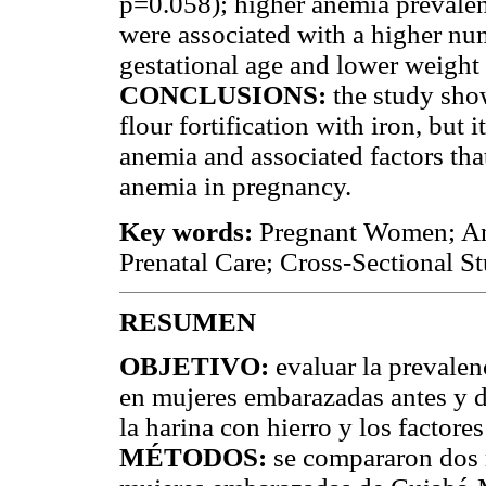
p=0.058); higher anemia prevale
were associated with a higher nu
gestational age and lower weight 
CONCLUSIONS:
the study show
flour fortification with iron, but 
anemia and associated factors tha
anemia in pregnancy.
Key words:
Pregnant Women; Ane
Prenatal Care; Cross-Sectional St
RESUMEN
OBJETIVO:
evaluar la prevalen
en mujeres embarazadas antes y de
la harina con hierro y los factore
MÉTODOS:
se compararon dos m