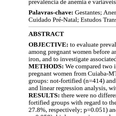
prevalência de anemia e variávei
Palavras-chave:
Gestantes; Anem
Cuidado Pré-Natal; Estudos Trans
ABSTRACT
OBJECTIVE:
to evaluate preva
among pregnant women before and 
iron, and to investigate associated
METHODS:
We compared two in
pregnant women from Cuiaba-MT, 
groups: not-fortified (n=414) and
and linear regression analysis, wi
RESULTS:
there were no differe
fortified groups with regard to t
27.8%, respectively; p=0.051) a