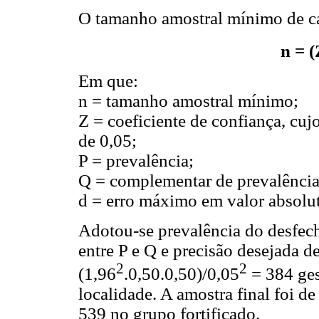
O tamanho amostral mínimo de ca
n = (
Em que:
n = tamanho amostral mínimo;
Z = coeficiente de confiança, cuj
de 0,05;
P = prevalência;
Q = complementar de prevalência 
d = erro máximo em valor absolu
Adotou-se prevalência do desfech
entre P e Q e precisão desejada d
2
2
(1,96
.0,50.0,50)/0,05
= 384 ges
localidade. A amostra final foi d
539 no grupo fortificado.