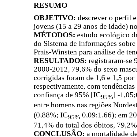
RESUMO
OBJETIVO:
descrever o perfil 
jovens (15 a 29 anos de idade) n
MÉTODOS:
estudo ecológico de
do Sistema de Informações sobre 
Prais-Winsten para análise de ten
RESULTADOS:
registraram-se 
2000-2012, 79,6% do sexo mascul
corrigidas foram de 1,6 e 1,5 po
respectivamente, com tendências 
confiança de 95% [IC
] -1,05
95%
entre homens nas regiões Nordes
(0,88%; IC
0,09;1,66); em 20
95%
71,4% do total dos óbitos, 79,2%
CONCLUSÃO:
a mortalidade de