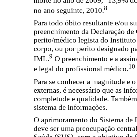
morte no ano de 2009,
13,9% do
8
no ano seguinte, 2010.
Para todo óbito resultante e/ou s
preenchimento da Declaração de 
perito/médico legista do Institu
corpo, ou por perito designado pa
9
IML.
O preenchimento e a assina
10
e legal do profissional médico.
Para se conhecer a magnitude e o
externas, é necessário que as in
completude e qualidade. Também 
sistema de informações.
O aprimoramento do Sistema de 
deve ser uma preocupação central
Saúde (SUS), com o objetivo de f