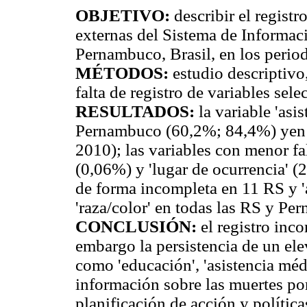
OBJETIVO:
describir el regist
externas del Sistema de Informaci
Pernambuco, Brasil, en los peri
MÉTODOS:
estudio descriptivo
falta de registro de variables sel
RESULTADOS:
la variable 'asi
Pernambuco (60,2%; 84,4%) yen 
2010); las variables con menor fa
(0,06%) y 'lugar de ocurrencia' (2
de forma incompleta en 11 RS y '
'raza/color' en todas las RS y P
CONCLUSIÓN:
el registro inco
embargo la persistencia de un ele
como 'educación', 'asistencia médi
información sobre las muertes por
planificación de acción y política