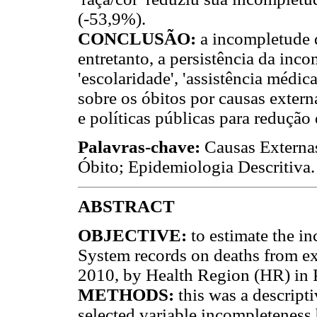
(-53,9%).
CONCLUSÃO:
a incompletude 
entretanto, a persistência da in
'escolaridade', 'assistência médic
sobre os óbitos por causas exter
e políticas públicas para redução
Palavras-chave:
Causas Externas
Óbito; Epidemiologia Descritiva.
ABSTRACT
OBJECTIVE:
to estimate the i
System records on deaths from e
2010, by Health Region (HR) in 
METHODS:
this was a descript
selected variable incompleteness