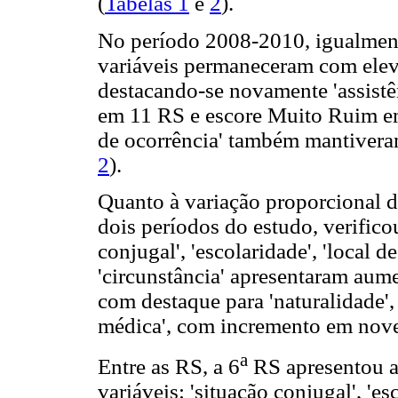
(
Tabelas 1
e
2
).
No período 2008-2010, igualment
variáveis permaneceram com elev
destacando-se novamente 'assist
em 11 RS e escore Muito Ruim em 
de ocorrência' também mantivera
2
).
Quanto à variação proporcional d
dois períodos do estudo, verificou
conjugal', 'escolaridade', 'local d
'circunstância' apresentaram aum
com destaque para 'naturalidade'
médica', com incremento em nov
a
Entre as RS, a 6
RS apresentou a
variáveis: 'situação conjugal', 'es