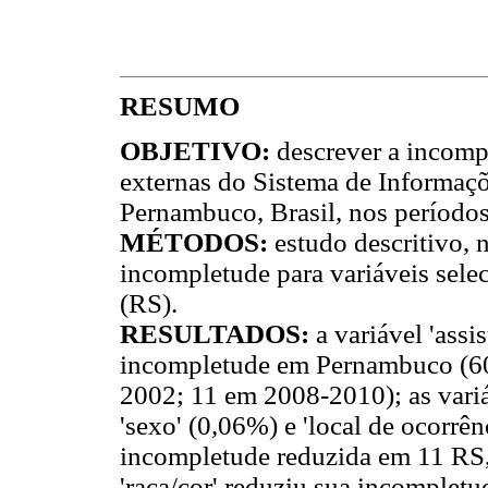
RESUMO
OBJETIVO:
descrever a incomp
externas do Sistema de Informaçõ
Pernambuco, Brasil, nos período
MÉTODOS:
estudo descritivo, 
incompletude para variáveis sel
(RS).
RESULTADOS:
a variável 'ass
incompletude em Pernambuco (60
2002; 11 em 2008-2010); as var
'sexo' (0,06%) e 'local de ocorrên
incompletude reduzida em 11 RS, 
'raça/cor' reduziu sua incomple