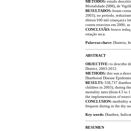
MÉTODOS:
estudo descrit
Mortalidade (SIM), de Vigil
RESULTADOS:
foram conta
2003); no período, reduziram-
óbitos/100 mil crianças) e l
contra rotavirus em 2006; as
CONCLUSÃO:
houve reduçã
estação seca.
Palavras-chave:
Diarreia; 
ABSTRACT
OBJECTIVE:
to describe d
District, 2003-2012.
METHODS:
this was a desc
Diarrhoeal Disease Epidemio
RESULTS:
558,737 diarrhoe
children in 2003); during the
mortality rates (from 4.5 to 
the implementation of rotavi
CONCLUSION:
morbidity a
frequent during in the dry se
Key words:
Diarrhea; Indica
RESUMEN