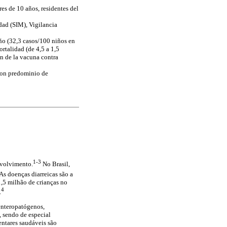
es de 10 años, residentes del
dad (SIM), Vigilancia
ño (32,3 casos/100 niños en
rtalidad (de 4,5 a 1,5
n de la vacuna contra
con predominio de
1-3
nvolvimento.
No Brasil,
As doenças diarreicas são a
1,5 milhão de crianças no
4
.
 enteropatógenos,
, sendo de especial
entares saudáveis são