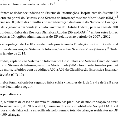
13
 vacina em funcionamento na rede SUS.
 fontes os dados secundários do Sistema de Informações Hospitalares do Sistema Ú
1
ente no portal do Datasus, e do Sistema de Informações sobre Mortalidade (SIM),
tema no DF; além das planilhas de monitorização da diarreia do Núcleo de Doenças
 de Vigilância em Saúde (SVS) do Governo do Distrito Federal, para os anos de 200
17
 Epidemiológica das Doenças Diarreicas Agudas (Sivep-DDA),
ambos estes fornec
todas as 15 regiões administrativas do DF, relativos ao período de 2007 a 2012.
es à população de 1 a 10 anos de idade provieram da Fundação Instituto Brasileiro d
18
enores de um ano, do Sistema de Informações sobre Nascidos Vivos (Sinasc).
Todas
m janeiro de 2014.
lizados, captados no Sistema de Informações Hospitalares do Sistema Único de Saúd
dos no Sistema de Informações sobre Mortalidade (SIM), foram selecionados por me
 de morte, referidos com os códigos A00 a A09 da Classificação Estatística Interna
evisão (CID-10).
reica foram calculados segundo faixa etária - menores de 1, de 1 a 4 e de 5 a 9 anos
rme detalhado a seguir:
ca por diarreia
6, o número de casos de diarreia foi obtido das planilhas de monitorização da área
do subsequente, de 2007 a 2013, o número de casos foi obtido do Sivep-DDA. O cál
 por ano da faixa etária especificada pelo número total de crianças residentes no DF
 100 crianças.