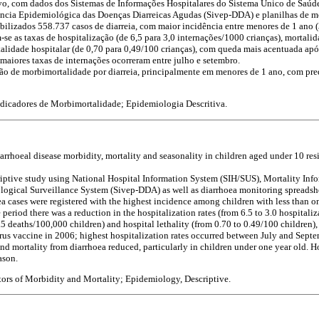
ivo, com dados dos Sistemas de Informações Hospitalares do Sistema Único de Saúd
ância Epidemiológica das Doenças Diarreicas Agudas (Sivep-DDA) e planilhas de mo
bilizados 558.737 casos de diarreia, com maior incidência entre menores de 1 ano 
se as taxas de hospitalização (de 6,5 para 3,0 internações/1000 crianças), mortalid
etalidade hospitalar (de 0,70 para 0,49/100 crianças), com queda mais acentuada ap
 maiores taxas de internações ocorreram entre julho e setembro.
o de morbimortalidade por diarreia, principalmente em menores de 1 ano, com pre
Indicadores de Morbimortalidade; Epidemiologia Descritiva.
iarrhoeal disease morbidity, mortality and seasonality in children aged under 10 resi
riptive study using National Hospital Information System (SIH/SUS), Mortality Inf
logical Surveillance System (Sivep-DDA) as well as diarrhoea monitoring spreadsh
a cases were registered with the highest incidence among children with less than o
 period there was a reduction in the hospitalization rates (from 6.5 to 3.0 hospitali
1.5 deaths/100,000 children) and hospital lethality (from 0.70 to 0.49/100 children), 
rus vaccine in 2006; highest hospitalization rates occurred between July and Septe
nd mortality from diarrhoea reduced, particularly in children under one year old. H
ason.
tors of Morbidity and Mortality; Epidemiology, Descriptive.