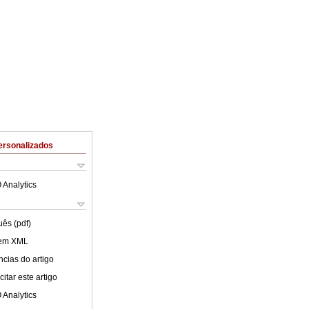
ersonalizados
 Analytics
uês (pdf)
 em XML
cias do artigo
itar este artigo
 Analytics