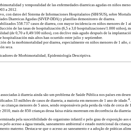
rbimortalidad y temporalidad de las enfermedades diarreicas agudas en niños menor
2003 a 2012.
ivo, con datos del Sistema de Informaciones Hospitalarios (SIH/SUS), sobre Mortali
des Diarreicas Agudas (SIVEP-DDA) y planillas demonitoreo de diarrea.
bilizados 558.737 casos de diarrea, con mayor incidencia en niños menores de 1 a
ucción de las tasas de hospitalización (6,5 a 3,0 hospitalizaciones/1.000 niños), mo
alidad (de 0,70 a 0,49/100 niños), con declive más agudo después de la implantació
de hospitalización más altos han ocurrido entre julio y septiembre.
ión de la morbimortalidad por diarrea, especialmente en niños menores de 1 año, 
ión seca.
dicadores de Morbimortalidad; Epidemiología Descriptiva.
 associadas à diarreia ainda são um problema de Saúde Pública nos países em dese
4
ificados 33 milhões de casos de diarreia, a maioria em menores de 1 ano de idade.
 as crianças menores de 5 anos, sendo responsáveis pela perda da vida de cerca de 
e 2010, mais de 850 crianças dessa faixa etária morreram em decorrência da diarreia
eterminada pela suscetibilidade do organismo infantil e pelo grau de exposição aos
 pelo acesso a água tratada, saneamento ambiental e estado nutricional da criança
tamento materno. Destaca-se que o acesso ao saneamento e a adoção de práticas alim