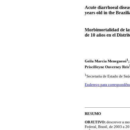
Acute diarrhoeal disea
years old in the Brazil
Morbimortalidad de la
de 10 años en el Distri
1
Geila Marcia Meneguessi
Priscilleyne Ouverney Reis
1
Secretaria de Estado de Saúd
Endereço para correspondên
RESUMO
OBJETIVO:
descrever a mo
Federal, Brasil, de 2003 a 20