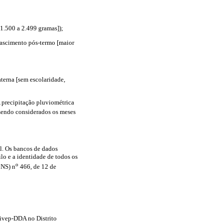
[1.500 a 2.499 gramas]);
nascimento pós-termo [maior
aterna [sem escolaridade,
A precipitação pluviométrica
endo considerados os meses
al. Os bancos de dados
lo e a identidade de todos os
o
CNS) n
466, de 12 de
Sivep-DDA no Distrito