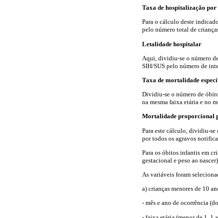
Taxa de hospitalização por
Para o cálculo deste indicado
pelo número total de criança
Letalidade hospitalar
Aqui, dividiu-se o número de 
SIH/SUS pelo número de inter
Taxa de mortalidade especí
Dividiu-se o número de óbito
na mesma faixa etária e no m
Mortalidade proporcional p
Para este cálculo, dividiu-se
por todos os agravos notific
Para os óbitos infantis em cr
gestacional e peso ao nascer)
As variáveis foram seleciona
a) crianças menores de 10 an
- mês e ano de ocorrência (d
- faixa etária (menor de 1, 1 a