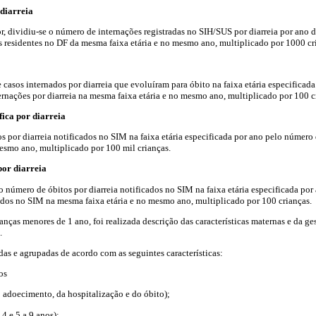
 diarreia
r, dividiu-se o número de internações registradas no SIH/SUS por diarreia por ano d
s residentes no DF da mesma faixa etária e no mesmo ano, multiplicado por 1000 cr
casos internados por diarreia que evoluíram para óbito na faixa etária especificada
nações por diarreia na mesma faixa etária e no mesmo ano, multiplicado por 100 c
fica por diarreia
s por diarreia notificados no SIM na faixa etária especificada por ano pelo número 
esmo ano, multiplicado por 100 mil crianças.
or diarreia
 o número de óbitos por diarreia notificados no SIM na faixa etária especificada po
ados no SIM na mesma faixa etária e no mesmo ano, multiplicado por 100 crianças.
ianças menores de 1 ano, foi realizada descrição das características maternas e da g
.
das e agrupadas de acordo com as seguintes características:
os
o adoecimento, da hospitalização e do óbito);
 4 e 5 a 9 anos);