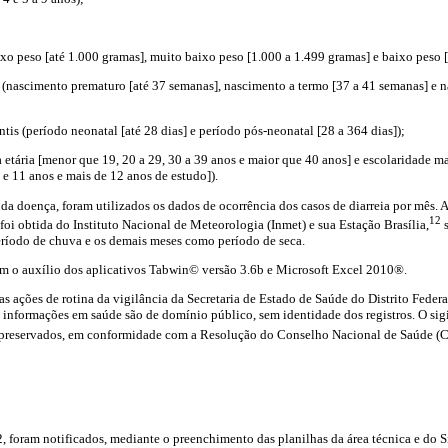
ixo peso [até 1.000 gramas], muito baixo peso [1.000 a 1.499 gramas] e baixo peso 
r (nascimento prematuro [até 37 semanas], nascimento a termo [37 a 41 semanas] e 
antis (período neonatal [até 28 dias] e período pós-neonatal [28 a 364 dias]);
a etária [menor que 19, 20 a 29, 30 a 39 anos e maior que 40 anos] e escolaridade m
o e 11 anos e mais de 12 anos de estudo]).
 da doença, foram utilizados os dados de ocorrência dos casos de diarreia por mês. 
12
oi obtida do Instituto Nacional de Meteorologia (Inmet) e sua Estação Brasília,
s
ríodo de chuva e os demais meses como período de seca.
m o auxílio dos aplicativos Tabwin© versão 3.6b e Microsoft Excel 2010®.
as ações de rotina da vigilância da Secretaria de Estado de Saúde do Distrito Feder
 informações em saúde são de domínio público, sem identidade dos registros. O sigi
 preservados, em conformidade com a Resolução do Conselho Nacional de Saúde (
, foram notificados, mediante o preenchimento das planilhas da área técnica e do 