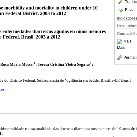
Traduç
se morbidity and mortality in children under 10
Enviar 
ian Federal District, 2003 to 2012
Indicadore
Links rela
s enfermedades diarreicas agudas en niños menores
Compartilh
to Federal, Brasil, 2003 a 2012
Mais
Mais
Permali
1
1
; Rosa Maria Mossri
; Teresa Cristina Vieira Segatto
;
1
e do Distrito Federal, Subsecretaria de Vigilância em Saúde, Brasília-DF, Brasil
cia
rbimortalidade e a sazonalidade das doenças diarreicas nos menores de 10 anos de i
12.