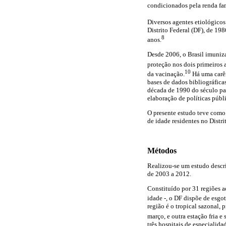
condicionados pela renda fam
Diversos agentes etiológicos
Distrito Federal (DF), de 19
8
anos.
Desde 2006, o Brasil imuniza
proteção nos dois primeiros 
10
da vacinação.
Há uma carên
bases de dados bibliográfica
década de 1990 do século pa
elaboração de políticas públ
O presente estudo teve como 
de idade residentes no Distri
Métodos
Realizou-se um estudo descri
de 2003 a 2012.
Constituído por 31 regiões 
idade -, o DF dispõe de esgo
região é o tropical sazonal,
março, e outra estação fria e 
três hospitais de especialid