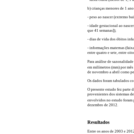
b) crianças menores de 1 ano
- peso ao nascer (extremo ba
- idade gestacional ao nasce
que 41 semanas]);
- dias de vida dos óbitos inf
- informações maternas (faix
entre quatro e sete, entre oit
Para análise de sazonalidade
em milímetros (mm) por mês f
de novembro a abril como pe
Os dados foram tabulados co
O presente estudo fez parte d
provenientes dos sistemas de
envolvidos no estudo foram
dezembro de 2012.
Resultados
Entre os anos de 2003 e 2012