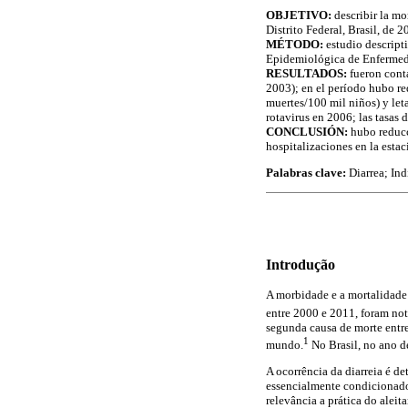
OBJETIVO:
describir la mo
Distrito Federal, Brasil, de 
MÉTODO:
estudio descript
Epidemiológica de Enfermeda
RESULTADOS:
fueron conta
2003); en el período hubo red
muertes/100 mil niños) y let
rotavirus en 2006; las tasas 
CONCLUSIÓN:
hubo reducc
hospitalizaciones en la estac
Palabras clave:
Diarrea; In
Introdução
A morbidade e a mortalidade
entre 2000 e 2011, foram not
segunda causa de morte entre
1
mundo.
No Brasil, no ano d
A ocorrência da diarreia é d
essencialmente condicionados
relevância a prática do alei