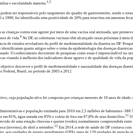
1,5
iliar e escolaridade materna.
 podem ser responsáveis pelo surgimento do quadro de gastroenterite, sendo o rotaví
86 a 1990, foi identificada uma positividade de 20% para rotavírus em amostras feca
 as crianças contra esse agente por meio de uma vacina oral atenuada, que promove
9
anos de vida.
No DF, as coberturas vacinais têm alcançado taxas próximas à meta 
cia de estudos reveladores do perfil de morbimortalidade da diarreia no DF. Pesquis
s identificaram quatro artigos sobre o tema da epidemiologia das doenças diarreicas 
ssado. O conhecimento decorrente de pesquisas como essas é imprescindível no sen
icas visando à melhoria dos indicadores desse agravo e de qualidade de vida da pop
objetivo descrever o perfil de morbimortalidade e sazonalidade das doenças diarr
to Federal, Brasil, no período de 2003 a 2012.
tivo, cuja população-alvo foi composta por crianças menores de 10 anos de idade, 
administrativas e população estimada para 2010 em 2,5 milhões de habitantes -389
11
to em 81%, água tratada em 95% e coleta de lixo em 97,8% de seus domicílios.
O 
 provido de uma estação chuvosa e quente (verão), normalmente compreendida entre
12
seca (inverno), de abril a setembro.
Em 2014, a rede de saúde do DF contava com 13
ades, seis unidades de pronto atendimento (UPA), mais de 120 unidades de atenção p