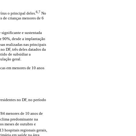
6,7
rus o principal deles.
No
is de crianças menores de 6
 significante e sustentada
de 90%, desde a implantação
as realizadas nas principais
no DF, três deles datados da
tido de subsidiar a
ulação geral.
eicas em menores de 10 anos
residentes no DF, no período
.784 menores de 10 anos de
clima predominante na
 os meses de outubro e
 hospitais regionais gerais,
rimária em saúde na área