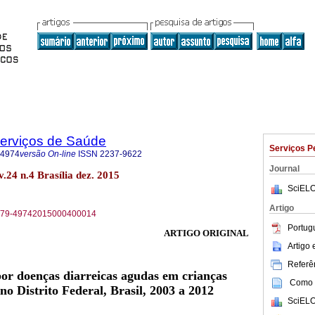
Serviços de Saúde
Serviços P
-4974
versão On-line
ISSN
2237-9622
Journal
v.24 n.4 Brasília dez. 2015
SciELO
Artigo
S1679-49742015000400014
Portug
ARTIGO ORIGINAL
Artigo
Referên
or doenças diarreicas agudas em crianças
Como c
o Distrito Federal, Brasil, 2003 a 2012
SciELO