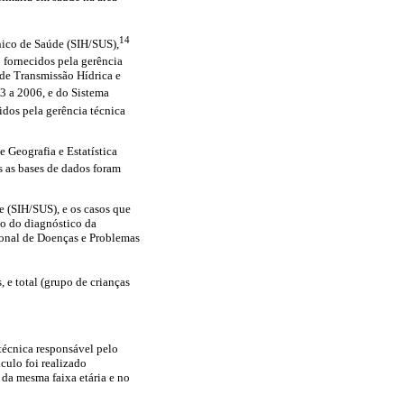
14
nico de Saúde (SIH/SUS),
5
fornecidos pela gerência
 de Transmissão Hídrica e
3 a 2006, e do Sistema
idos pela gerência técnica
e Geografia e Estatística
 as bases de dados foram
e (SIH/SUS), e os casos que
io do diagnóstico da
cional de Doenças e Problemas
, e total (grupo de crianças
 técnica responsável pelo
culo foi realizado
 da mesma faixa etária e no