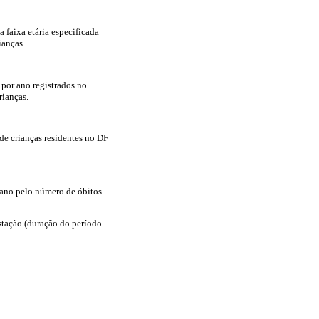
a faixa etária especificada
ianças.
 por ano registrados no
rianças.
de crianças residentes no DF
r ano pelo número de óbitos
estação (duração do período