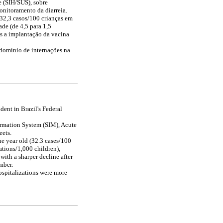
e (SIH/SUS), sobre
nitoramento da diarreia.
(32,3 casos/100 crianças em
ade (de 4,5 para 1,5
ós a implantação da vacina
domínio de internações na
dent in Brazil's Federal
ormation System (SIM), Acute
eets.
ne year old (32.3 cases/100
zations/1,000 children),
with a sharper decline after
mber.
ospitalizations were more