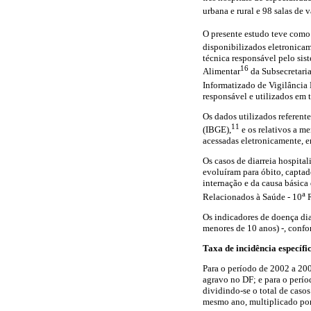
urbana e rural e 98 salas de
O presente estudo teve como
disponibilizados eletronicam
técnica responsável pelo sis
16
Alimentar
da Subsecretaria
Informatizado de Vigilância
responsável e utilizados em 
Os dados utilizados referent
11
(IBGE),
e os relativos a m
acessadas eletronicamente, e
Os casos de diarreia hospita
evoluíram para óbito, capta
internação e da causa básica
a
Relacionados à Saúde - 10
R
Os indicadores de doença diar
menores de 10 anos) -, confo
Taxa de incidência específi
Para o período de 2002 a 200
agravo no DF; e para o perío
dividindo-se o total de casos
mesmo ano, multiplicado por