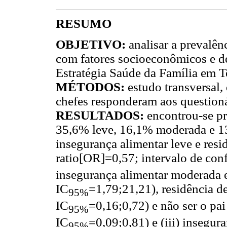
RESUMO
OBJETIVO:
analisar a prevalên
com fatores socioeconômicos e de
Estratégia Saúde da Família em Te
MÉTODOS:
estudo transversal
chefes responderam aos questioná
RESULTADOS:
encontrou-se pr
35,6% leve, 16,1% moderada e 13
insegurança alimentar leve e resi
ratio[OR]=0,57; intervalo de con
insegurança alimentar moderada 
IC
=1,79;21,21), residência d
95%
IC
=0,16;0,72) e não ser o pa
95%
IC
=0,09;0,81) e (iii) insegur
95%