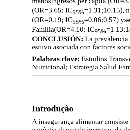
menosingresos per cápita (OR=3.
(OR=3.65; IC
=1.31;10.15), no
95%
(OR=0.19; IC
=0.06;0.57) yse
95%
Familia(OR=4.10; IC
=1.13;1
95%
CONCLUSIÓN:
La prevalencia 
estuvo asociada con factores so
Palabras clave:
Estudios Transve
Nutricional; Estrategia Salud Fami
Introdução
A insegurança alimentar consiste
angústia diante da incerteza da d