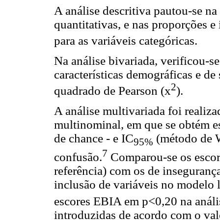
A análise descritiva pautou-se na
quantitativas, e nas proporções e
para as variáveis categóricas.
Na análise bivariada, verificou-s
características demográficas e de
2
quadrado de Pearson (x
).
A análise multivariada foi realiz
multinominal, em que se obtém e
de chance - e IC
(método de W
95%
7
confusão.
Comparou-se os escore
referência) com os de insegurança
inclusão de variáveis no modelo l
escores EBIA em p<0,20 na anális
introduzidas de acordo com o valo