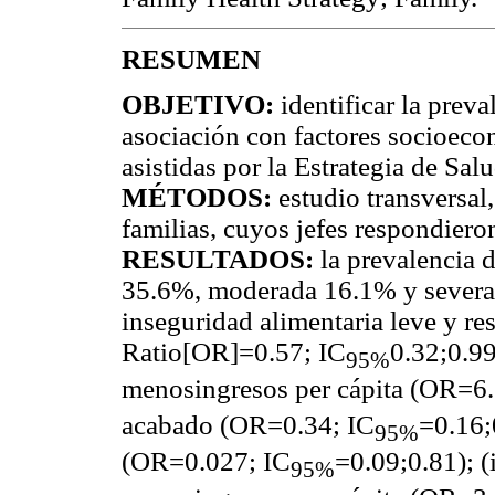
RESUMEN
OBJETIVO:
identificar la preva
asociación con factores socioeco
asistidas por la Estrategia de Salu
MÉTODOS:
estudio transversal
familias, cuyos jefes respondieron
RESULTADOS:
la prevalencia d
35.6%, moderada 16.1% y severa 
inseguridad alimentaria leve y re
Ratio[OR]=0.57; IC
0.32;0.99
95%
menosingresos per cápita (OR=6.
acabado (OR=0.34; IC
=0.16;0
95%
(OR=0.027; IC
=0.09;0.81); (
95%