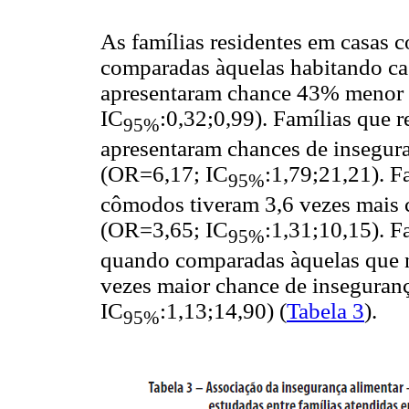
As famílias residentes em casas 
comparadas àquelas habitando ca
apresentaram chance 43% menor d
IC
:0,32;0,99). Famílias que
95%
apresentaram chances de insegur
(OR=6,17; IC
:1,79;21,21). F
95%
cômodos tiveram 3,6 vezes mais 
(OR=3,65; IC
:1,31;10,15). F
95%
quando comparadas àquelas que n
vezes maior chance de inseguran
IC
:1,13;14,90) (
Tabela 3
).
95%