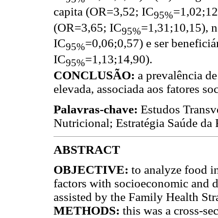
capita (OR=3,52; IC
=1,02;12
95%
(OR=3,65; IC
=1,31;10,15), n
95%
IC
=0,06;0,57) e ser benefici
95%
IC
=1,13;14,90).
95%
CONCLUSÃO:
a prevalência d
elevada, associada aos fatores s
Palavras-chave:
Estudos Transve
Nutricional; Estratégia Saúde da 
ABSTRACT
OBJECTIVE:
to analyze food i
factors with socioeconomic and 
assisted by the Family Health Stra
METHODS:
this was a cross-s