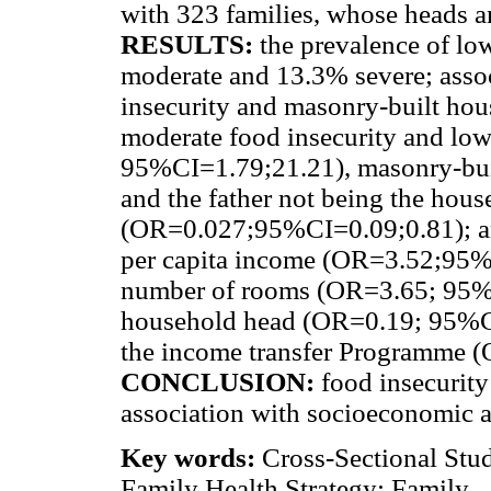
with 323 families, whose heads a
RESULTS:
the prevalence of l
moderate and 13.3% severe; assoc
insecurity and masonry-built ho
moderate food insecurity and lo
95%CI=1.79;21.21), masonry-bu
and the father not being the hou
(OR=0.027;95%CI=0.09;0.81); and
per capita income (OR=3.52;95%C
number of rooms (OR=3.65; 95%CI
household head (OR=0.19; 95%CI=
the income transfer Programme 
CONCLUSION:
food insecurit
association with socioeconomic 
Key words:
Cross-Sectional Stud
Family Health Strategy; Family.