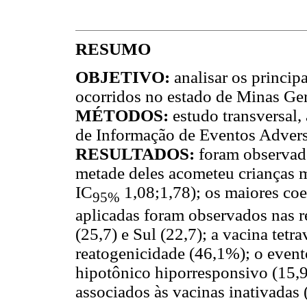
RESUMO
OBJETIVO:
analisar os princi
ocorridos no estado de Minas Ger
MÉTODOS:
estudo transversal,
de Informação de Eventos Adver
RESULTADOS:
foram observad
metade deles acometeu crianças 
IC
1,08;1,78); os maiores coe
95%
aplicadas foram observados nas r
(25,7) e Sul (22,7); a vacina tetr
reatogenicidade (46,1%); o event
hipotônico hiporresponsivo (15,9
associados às vacinas inativadas