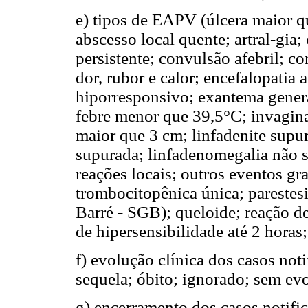
e) tipos de EAPV (úlcera maior q
abscesso local quente; artral-gia;
persistente; convulsão afebril; c
dor, rubor e calor; encefalopatia
hiporresponsivo; exantema genera
febre menor que 39,5°C; invagina
maior que 3 cm; linfadenite supu
supurada; linfadenomegalia não s
reações locais; outros eventos gr
trombocitopênica única; parestesi
Barré - SGB); queloide; reação de
de hipersensibilidade até 2 horas;
f) evolução clínica dos casos not
sequela; óbito; ignorado; sem evo
g) encerramento dos casos notifi