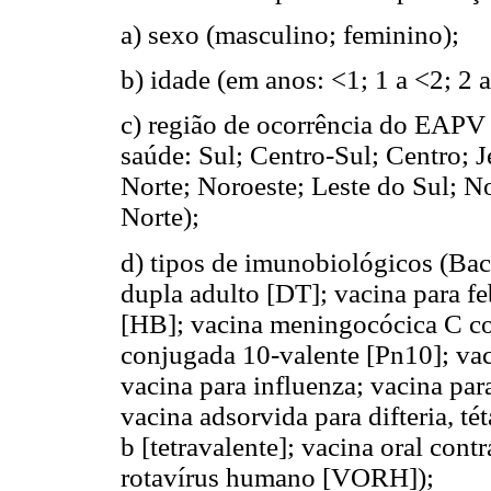
a) sexo (masculino; feminino);
b) idade (em anos: <1; 1 a <2; 2 
c) região de ocorrência do EAPV 
saúde: Sul; Centro-Sul; Centro; J
Norte; Noroeste; Leste do Sul; N
Norte);
d) tipos de imunobiológicos (Ba
dupla adulto [DT]; vacina para fe
[HB]; vacina meningocócica C c
conjugada 10-valente [Pn10]; va
vacina para influenza; vacina pa
vacina adsorvida para difteria, té
b [tetravalente]; vacina oral cont
rotavírus humano [VORH]);