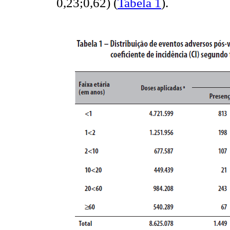
0,23;0,62) (
Tabela 1
).