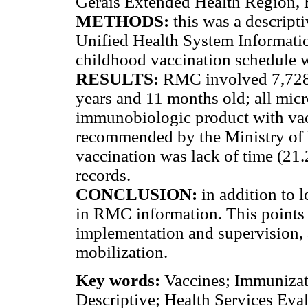
Gerais Extended Health Region, B
METHODS:
this was a descript
Unified Health System Informati
childhood vaccination schedule 
RESULTS:
RMC involved 7,728
years and 11 months old; all micr
immunobiologic product with vac
recommended by the Ministry of H
vaccination was lack of time (2
records.
CONCLUSION:
in addition to 
in RMC information. This points
implementation and supervision, 
mobilization.
Key words:
Vaccines; Immuniza
Descriptive; Health Services Eval