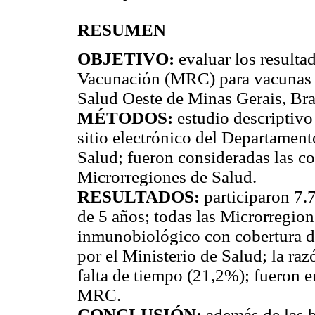
RESUMEN
OBJETIVO:
evaluar los result
Vacunación (MRC) para vacunas de
Salud Oeste de Minas Gerais, Bra
MÉTODOS:
estudio descriptivo
sitio electrónico del Departamen
Salud; fueron consideradas las co
Microrregiones de Salud.
RESULTADOS:
participaron 7.
de 5 años; todas las Microrregio
inmunobiológico con cobertura de
por el Ministerio de Salud; la ra
falta de tiempo (21,2%); fueron en
MRC.
CONCLUSIÓN:
además de las b