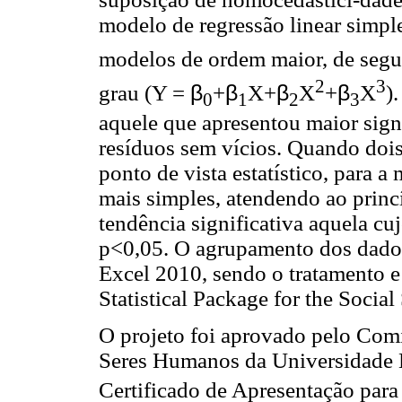
modelo de regressão linear simpl
modelos de ordem maior, de seg
2
3
grau (Y =
β
+
β
X+
β
X
+
β
X
)
0
1
2
3
aquele que apresentou maior signi
resíduos sem vícios. Quando doi
ponto de vista estatístico, para 
mais simples, atendendo ao princ
tendência significativa aquela c
p<0,05. O agrupamento dos dados
Excel 2010, sendo o tratamento e 
Statistical Package for the Socia
O projeto foi aprovado pelo Com
Seres Humanos da Universidade
Certificado de Apresentação par