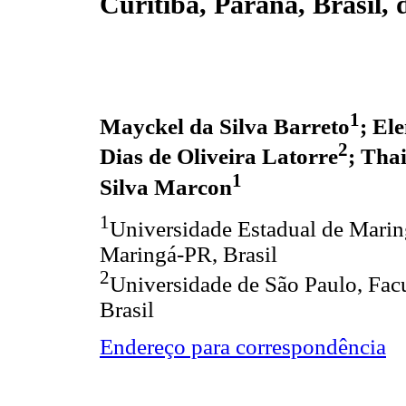
Curitiba, Paraná, Brasil, 
1
Mayckel da Silva Barreto
; El
2
Dias de Oliveira Latorre
; Tha
1
Silva Marcon
1
Universidade Estadual de Mari
Maringá-PR, Brasil
2
Universidade de São Paulo, Fac
Brasil
Endereço para correspondência