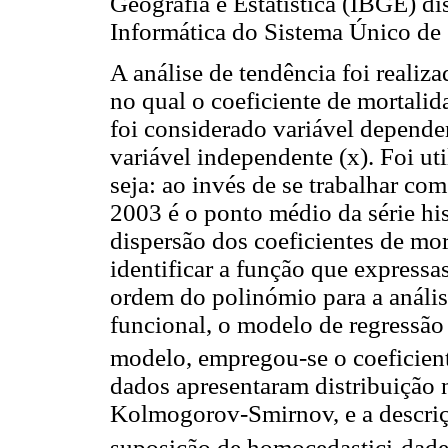
Geografia e Estatística (IBGE) d
Informática do Sistema Único de 
A análise de tendência foi realiz
no qual o coeficiente de mortali
foi considerado variável dependen
variável independente (x). Foi uti
seja: ao invés de se trabalhar co
2003 é o ponto médio da série hi
dispersão dos coeficientes de mor
identificar a função que expressas
ordem do polinómio para a análise
funcional, o modelo de regressã
modelo, empregou-se o coeficient
dados apresentaram distribuição n
Kolmogorov-Smirnov, e a descriçã
suposição de homocedastici-dad