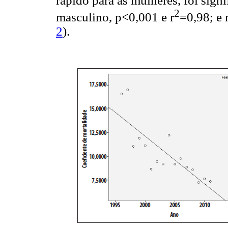
rápido para as mulheres, foi sign
2
masculino, p<0,001 e r
=0,98; e 
2
).