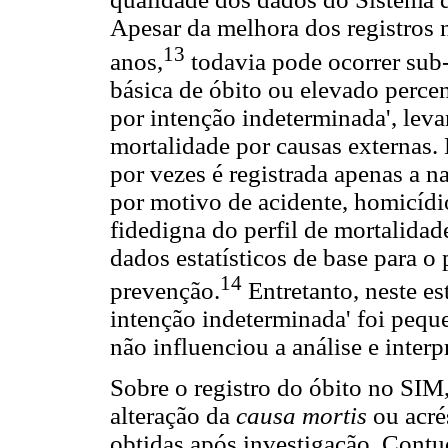
Apesar da melhora dos registros n
13
anos,
todavia pode ocorrer sub-
básica de óbito ou elevado percen
por intenção indeterminada', lev
mortalidade por causas externas. 
por vezes é registrada apenas a n
por motivo de acidente, homicídi
fidedigna do perfil de mortalida
dados estatísticos de base para o
14
prevenção.
Entretanto, neste es
intenção indeterminada' foi pequ
não influenciou a análise e inter
Sobre o registro do óbito no SIM,
alteração da
causa mortis
ou acré
obtidas após investigação. Contu