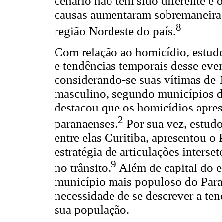
cenário não tem sido diferente e 
causas aumentaram sobremaneira,
8
região Nordeste do país.
Com relação ao homicídio, estudo
e tendências temporais desse eve
considerando-se suas vítimas de 
masculino, segundo municípios do
destacou que os homicídios apre
2
paranaenses.
Por sua vez, estudo 
entre elas Curitiba, apresentou 
estratégia de articulações interse
9
no trânsito.
Além de capital do e
município mais populoso do Paran
necessidade de se descrever a te
sua população.