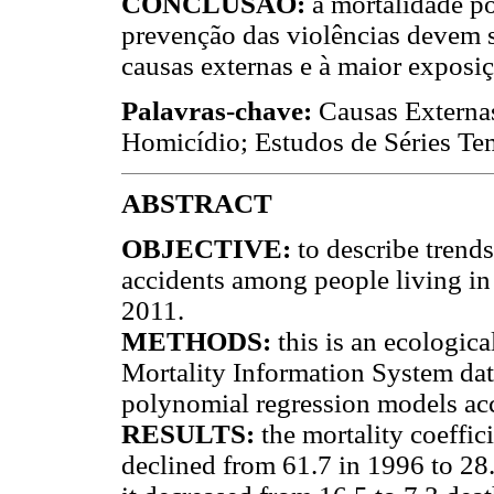
CONCLUSÃO:
a mortalidade p
prevenção das violências devem s
causas externas e à maior exposi
Palavras-chave:
Causas Externas
Homicídio; Estudos de Séries Te
ABSTRACT
OBJECTIVE:
to describe trends
accidents among people living in 
2011.
METHODS:
this is an ecologic
Mortality Information System dat
polynomial regression models acc
RESULTS:
the mortality coeffic
declined from 61.7 in 1996 to 28