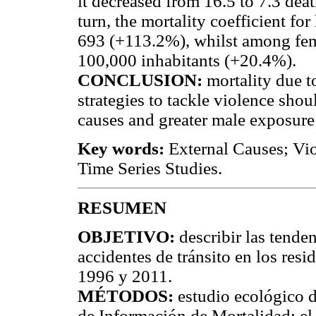
it decreased from 16.5 to 7.3 dea
turn, the mortality coefficient f
693 (+113.2%), whilst among fema
100,000 inhabitants (+20.4%).
CONCLUSION:
mortality due 
strategies to tackle violence shoul
causes and greater male exposure 
Key words:
External Causes; Vio
Time Series Studies.
RESUMEN
OBJETIVO:
describir las tende
accidentes de tránsito en los resid
1996 y 2011.
MÉTODOS:
estudio ecológico d
de Información de Mortalidad; el 